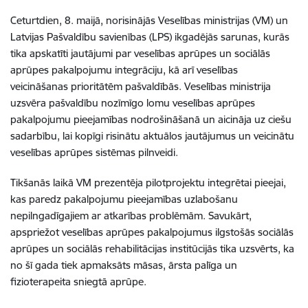
Ceturtdien, 8. maijā, norisinājās Veselības ministrijas (VM) un
Latvijas Pašvaldību savienības (LPS) ikgadējās sarunas, kurās
tika apskatīti jautājumi par veselības aprūpes un sociālās
aprūpes pakalpojumu integrāciju, kā arī veselības
veicināšanas prioritātēm pašvaldībās. Veselības ministrija
uzsvēra pašvaldību nozīmīgo lomu veselības aprūpes
pakalpojumu pieejamības nodrošināšanā un aicināja uz ciešu
sadarbību, lai kopīgi risinātu aktuālos jautājumus un veicinātu
veselības aprūpes sistēmas pilnveidi.
Tikšanās laikā VM prezentēja pilotprojektu integrētai pieejai,
kas paredz pakalpojumu pieejamības uzlabošanu
nepilngadīgajiem ar atkarības problēmām. Savukārt,
apspriežot veselības aprūpes pakalpojumus ilgstošās sociālās
aprūpes un sociālās rehabilitācijas institūcijās tika uzsvērts, ka
no šī gada tiek apmaksāts māsas, ārsta palīga un
fizioterapeita sniegtā aprūpe.