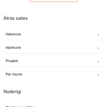
Kājene
Ātrās saites
Vakances
Iepirkumi
Projekti
Par mums
Noderīgi