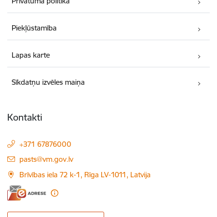
Privātuma politika
Piekļūstamība
Lapas karte
Sīkdatņu izvēles maiņa
Kontakti
+371 67876000
E-pasts:
pasts@vm.gov.lv
Brīvības iela 72 k-1, Rīga LV-1011, Latvija