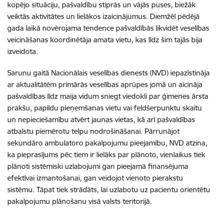
kopējo situāciju, pašvaldību stiprās un vājās puses, biežāk
veiktās aktivitātes un lielākos izaicinājumus. Diemžēl pēdējā
gada laikā novērojama tendence pašvaldībās likvidēt veselības
veicināšanas koordinētāja amata vietu, kas līdz šim tajās bija
izveidota.
Sarunu gaitā Nacionālais veselības dienests (NVD) iepazīstināja
ar aktualitātēm primārās veselības aprūpes jomā un aicināja
pašvaldības līdz maija vidum sniegt viedokli par ģimenes ārsta
prakšu, papildu pieņemšanas vietu vai feldšerpunktu skaitu
un nepieciešamību atvērt jaunas vietas, kā arī pašvaldības
atbalstu piemērotu telpu nodrošināšanai. Pārrunājot
sekundāro ambulatoro pakalpojumu pieejamību, NVD atzina,
ka pieprasījums pēc tiem ir lielāks par plānoto, vienlaikus tiek
plānoti sistēmiski uzlabojumi gan pieejamā finansējuma
efektīvai izmantošanai, gan veidojot vienoto pierakstu
sistēmu. Tāpat tiek strādāts, lai uzlabotu uz pacientu orientētu
pakalpojumu plānošanu visā valsts teritorijā.