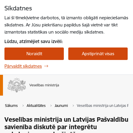
Pāriet uz lapas saturu
Sīkdatnes
Spied
lai meklētu
Enter
Lai šī tīmekļvietne darbotos, tā izmanto obligāti nepieciešamās
sīkdatnes. Ar Jūsu piekrišanu papildus šajā vietnē var tikt
izmantotas statistikas un sociālo mediju sīkdatnes.
Lūdzu, atzīmējiet savu izvēli:
Noraidīt
Apstiprināt visas
Pārvaldīt sīkdatnes
Sākums
Aktualitātes
Jaunumi
Veselības ministrija un Latvijas P
Veselības ministrija un Latvijas Pašvaldību
savienība diskutē par integrētu