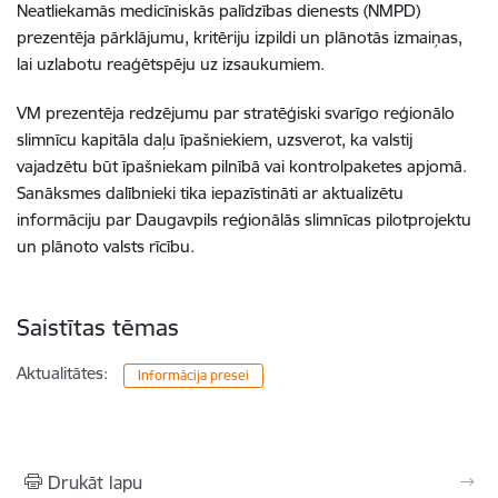
Neatliekamās medicīniskās palīdzības dienests (NMPD)
prezentēja pārklājumu, kritēriju izpildi un plānotās izmaiņas,
lai uzlabotu reaģētspēju uz izsaukumiem.
VM prezentēja redzējumu par stratēģiski svarīgo reģionālo
slimnīcu kapitāla daļu īpašniekiem, uzsverot, ka valstij
vajadzētu būt īpašniekam pilnībā vai kontrolpaketes apjomā.
Sanāksmes dalībnieki tika iepazīstināti ar aktualizētu
informāciju par Daugavpils reģionālās slimnīcas pilotprojektu
un plānoto valsts rīcību.
Saistītas tēmas
Aktualitātes:
Informācija presei
Drukāt lapu