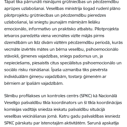
Tāpat tika pārrunāti risinājumi grūtniecības un pēcdzemdību
aprūpes uzlabošanai. Veselības ministrija šogad rudenī plāno
pilotprojektu grūtniecības un pēcdzemdību pieredzes
uzlabošanai, lai sniegtu jaunajām māmiņām lielāku
emocionālo, informatīvo un praktisko atbalstu. Pilotprojekta
ietvaros paredzēta viena vecmātes vizīte mājās pirms
dzemdībām un līdz divām vizītēm pēcdzemdību periodā, kurās
vecmāte izvērtēs mātes un bērna veselību, psihoemocionālo
stāvokli, ģimenes vajadzības, sniegs padomus un, ja
nepieciešams, piesaistīs citus speciālistus psihoemocionālo un
sociālo risku risināšanai. Īpaša uzmanība tiks pievērsta
individuālām ģimeņu vajadzībām, tostarp ģimenēm ar
bērniem ar īpašām vajadzībām.
Slimību profilakses un kontroles centrs (SPKC) kā Nacionālā
Veselīgo pašvaldību tīkla koordinators un šī tīkla koordinācijas
komisijas vadītājs sniedza ieskatu pašvaldību situācijā
veselības veicināšanas jomā. Katru gadu pašvaldības iesniedz
SPKC pārskatu par īstenotajām aktivitātēm. Sarunā apskatīja