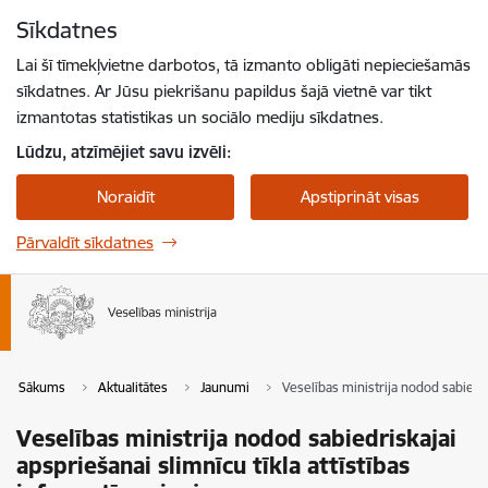
Pāriet uz lapas saturu
Sīkdatnes
Spied
lai meklētu
Enter
Lai šī tīmekļvietne darbotos, tā izmanto obligāti nepieciešamās
sīkdatnes. Ar Jūsu piekrišanu papildus šajā vietnē var tikt
izmantotas statistikas un sociālo mediju sīkdatnes.
Lūdzu, atzīmējiet savu izvēli:
Noraidīt
Apstiprināt visas
Pārvaldīt sīkdatnes
Sākums
Aktualitātes
Jaunumi
Veselības ministrija nodod sabiedri
Veselības ministrija nodod sabiedriskajai
apspriešanai slimnīcu tīkla attīstības