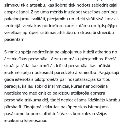
slimnīcu tīkla attīstību, kas šobrīd tiek nodots sabiedriskajai
apspriešanai. Ziņojuma mērķis ir uzlabot veselības aprūpes
pakalpojumu kvalitāti, pieejamību un efektivitāti visā Latvijas
teritorijā, vienlaikus nodrošinot caurskatāmu un ilgtspējīgu
veselības aprūpes sistēmas attīstību un drošu ārstniecību
pacientam.
Slimnīcu spēja nodrošināt pakalpojumus ir tieši atkarīga no
ārstniecības personāla - ārstu un māsu pieejamības. Esošā
situācija rāda, ka slimnīcās trūkst personāla, kas būtiski
ietekmē spēju nodrošināt paredzēto ārstniecību. Pagājušajā
gadā īstenotais pilotprojekts par hospitalizācijas kārtību
parādīja, ka jau šobrīd ir slimnīcas, kuras nenodrošina
neatliekamo medicīnisko palīdzību atbilstošā apmērā
personāla trūkuma dēļ, tādēļ nepieciešams līdzšinējo kārtību
pārskatīt. Ziņojumā iekļautas pakāpeniskas īstenojams
pasākumu kopums atbilstoši Valsts kontroles revīzijas
ieteikumu īstenošanai.