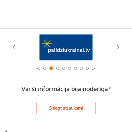
Vai šī informācija bija noderīga?
Sniegt atsauksmi
Kājene