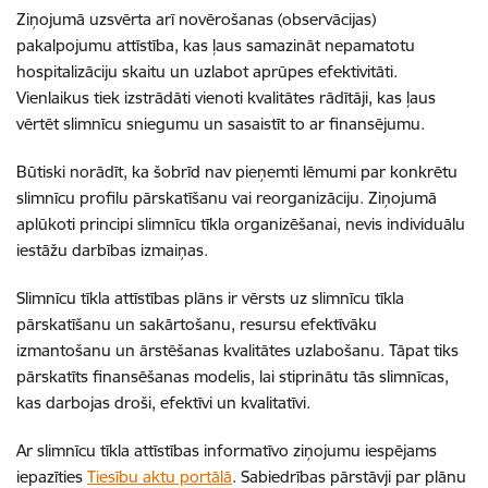
Ziņojumā uzsvērta arī novērošanas (observācijas)
pakalpojumu attīstība, kas ļaus samazināt nepamatotu
hospitalizāciju skaitu un uzlabot aprūpes efektivitāti.
Vienlaikus tiek izstrādāti vienoti kvalitātes rādītāji, kas ļaus
vērtēt slimnīcu sniegumu un sasaistīt to ar finansējumu.
Būtiski norādīt, ka šobrīd nav pieņemti lēmumi par konkrētu
slimnīcu profilu pārskatīšanu vai reorganizāciju. Ziņojumā
aplūkoti principi slimnīcu tīkla organizēšanai, nevis individuālu
iestāžu darbības izmaiņas.
Slimnīcu tīkla attīstības plāns ir vērsts uz slimnīcu tīkla
pārskatīšanu un sakārtošanu, resursu efektīvāku
izmantošanu un ārstēšanas kvalitātes uzlabošanu. Tāpat tiks
pārskatīts finansēšanas modelis, lai stiprinātu tās slimnīcas,
kas darbojas droši, efektīvi un kvalitatīvi.
Ar slimnīcu tīkla attīstības informatīvo ziņojumu iespējams
iepazīties
Tiesību aktu portālā
. Sabiedrības pārstāvji par plānu