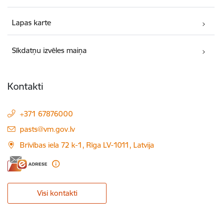
Lapas karte
Sīkdatņu izvēles maiņa
Kontakti
+371 67876000
E-pasts:
pasts@vm.gov.lv
Brīvības iela 72 k-1, Rīga LV-1011, Latvija
Visi kontakti