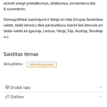
aicināti sniegt priekšlikumus, iebildumus, komentārus līdz
6.novembrim.
Demogrāfiskie izaicinājumi ir līdzīgi arī citās Eiropas Savienības
valstīs, tādēļ slimnīcu tīkla pārskatīšana šobrīd tiek īstenota arī
tādās valstīs kā Igaunija, Lietuva, Vācija, Īrija, Austrija, Slovākija
u.c.
Saistītas tēmas
Aktualitātes:
Informācija presei
Drukāt lapu
Dalīties