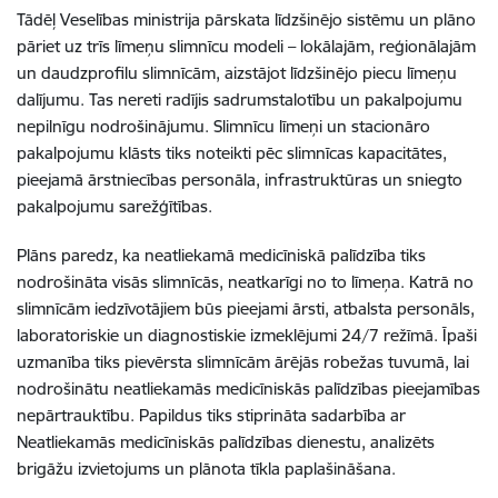
Tādēļ Veselības ministrija pārskata līdzšinējo sistēmu un plāno
pāriet uz trīs līmeņu slimnīcu modeli – lokālajām, reģionālajām
un daudzprofilu slimnīcām, aizstājot līdzšinējo piecu līmeņu
dalījumu. Tas nereti radījis sadrumstalotību un pakalpojumu
nepilnīgu nodrošinājumu. Slimnīcu līmeņi un stacionāro
pakalpojumu klāsts tiks noteikti pēc slimnīcas kapacitātes,
pieejamā ārstniecības personāla, infrastruktūras un sniegto
pakalpojumu sarežģītības.
Plāns paredz, ka neatliekamā medicīniskā palīdzība tiks
nodrošināta visās slimnīcās, neatkarīgi no to līmeņa. Katrā no
slimnīcām iedzīvotājiem būs pieejami ārsti, atbalsta personāls,
laboratoriskie un diagnostiskie izmeklējumi 24/7 režīmā. Īpaši
uzmanība tiks pievērsta slimnīcām ārējās robežas tuvumā, lai
nodrošinātu neatliekamās medicīniskās palīdzības pieejamības
nepārtrauktību. Papildus tiks stiprināta sadarbība ar
Neatliekamās medicīniskās palīdzības dienestu, analizēts
brigāžu izvietojums un plānota tīkla paplašināšana.