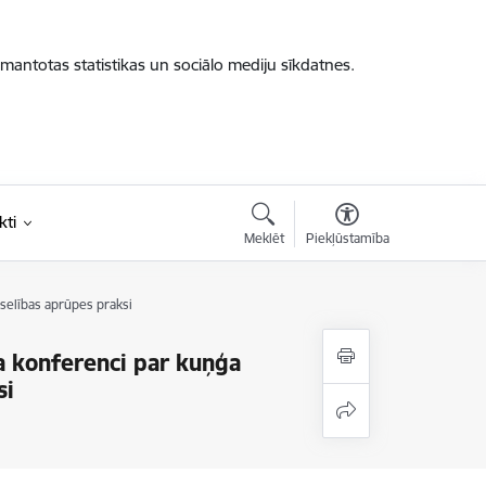
zmantotas statistikas un sociālo mediju sīkdatnes.
kti
Meklēt
Piekļūstamība
eselības aprūpes praksi
ņa konferenci par kuņģa
si