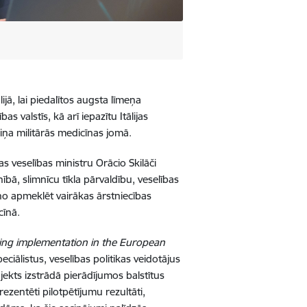
jā, lai piedalītos augsta līmeņa
 valstīs, kā arī iepazītu Itālijas
iņa militārās medicīnas jomā.
s veselības ministru Orācio Skilāči
ībā, slimnīcu tīkla pārvaldību, veselības
āno apmeklēt vairākas ārstniecības
cīnā.
ning implementation in the European
iālistus, veselības politikas veidotājus
jekts izstrādā pierādījumos balstītus
ezentēti pilotpētījumu rezultāti,