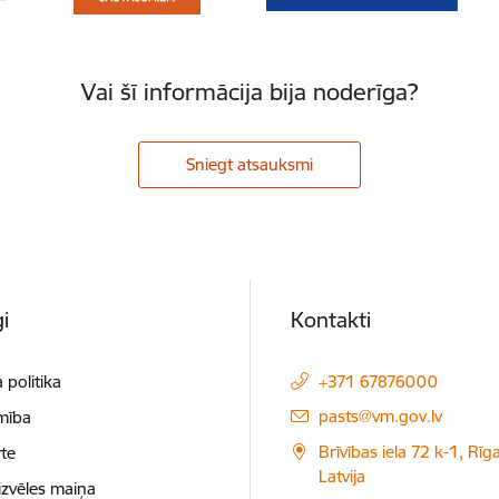
Vai šī informācija bija noderīga?
Sniegt atsauksmi
i
Kontakti
 politika
+371 67876000
E-pasts:
pasts@vm.gov.lv
mība
Brīvības iela 72 k-1, Rīg
te
Latvija
izvēles maiņa