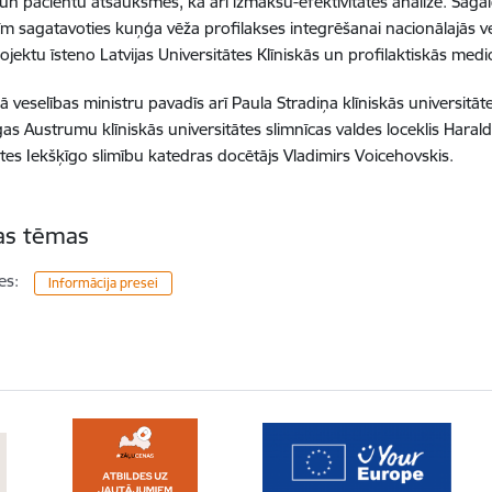
un pacientu atsauksmes, kā arī izmaksu-efektivitātes analīze. Sagai
tīm sagatavoties kuņģa vēža profilakses integrēšanai nacionālajās 
jektu īsteno Latvijas Universitātes Klīniskās un profilaktiskās medic
lijā veselības ministru pavadīs arī Paula Stradiņa klīniskās universitā
īgas Austrumu klīniskās universitātes slimnīcas valdes loceklis Haral
ātes Iekšķīgo slimību katedras docētājs Vladimirs Voicehovskis.
tas tēmas
es:
Informācija presei