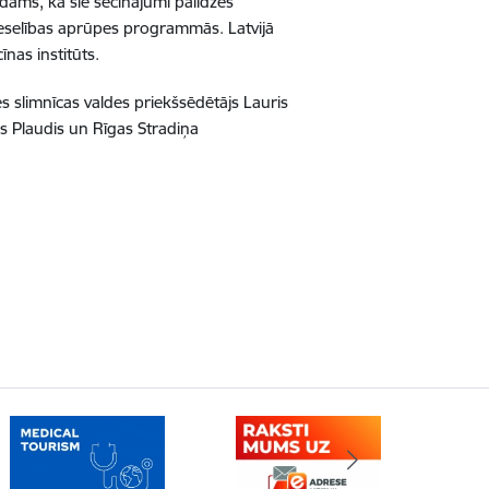
dāms, ka šie secinājumi palīdzēs
veselības aprūpes programmās. Latvijā
īnas institūts.
tes slimnīcas valdes priekšsēdētājs Lauris
ds Plaudis un Rīgas Stradiņa