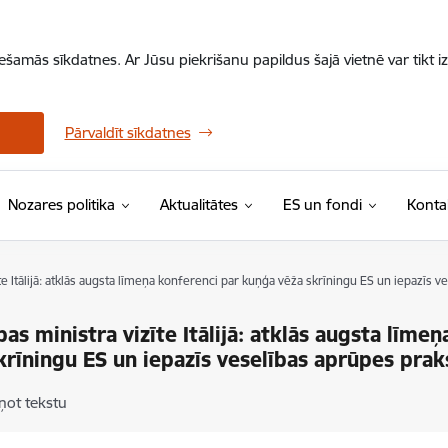
iešamās sīkdatnes. Ar Jūsu piekrišanu papildus šajā vietnē var tikt i
Pārvaldīt sīkdatnes
Nozares politika
Aktualitātes
ES un fondi
Konta
te Itālijā: atklās augsta līmeņa konferenci par kuņģa vēža skrīningu ES un iepazīs v
bas ministra vizīte Itālijā: atklās augsta līme
krīningu ES un iepazīs veselības aprūpes prak
ņot tekstu