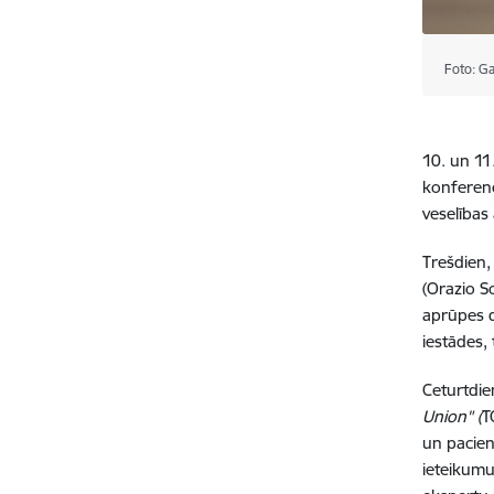
Foto: Ga
10. un 11
konferencē
veselības
Trešdien,
(Orazio Sc
aprūpes d
iestādes, 
Ceturtdie
Union" (
T
un pacien
ieteikumu