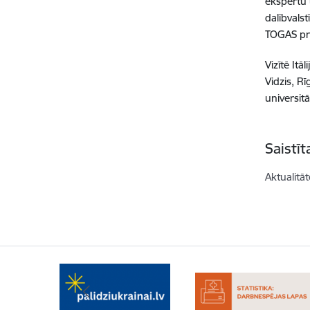
ekspertu 
dalībvals
TOGAS pro
Vizītē Itā
Vidzis, R
universit
Saistī
Aktualitāt