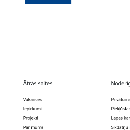
Kājene
Ātrās saites
Noderīg
Vakances
Privātuma
Iepirkumi
Piekļūsta
Projekti
Lapas kar
Par mums
Sīkdatņu 