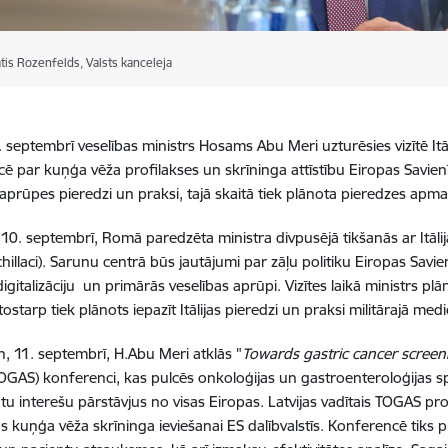
tis Rozenfelds, Valsts kanceleja
. septembrī veselības ministrs Hosams Abu Meri uzturēsies vizītē Itāli
 par kuņģa vēža profilakses un skrīninga attīstību Eiropas Savienības
 aprūpes pieredzi un praksi, tajā skaitā tiek plānota pieredzes apma
 10. septembrī, Romā paredzēta ministra divpusējā tikšanās ar Itālija
hillaci). Sarunu centrā būs jautājumi par zāļu politiku Eiropas Savien
igitalizāciju un primārās veselības aprūpi. Vizītes laikā ministrs pl
tostarp tiek plānots iepazīt Itālijas pieredzi un praksi militārajā medi
n, 11. septembrī, H.Abu Meri atklās "
Towards gastric cancer scree
OGAS) konferenci, kas pulcēs onkoloģijas un gastroenteroloģijas spec
tu interešu pārstāvjus no visas Eiropas. Latvijas vadītais TOGAS pro
s kuņģa vēža skrīninga ieviešanai ES dalībvalstīs. Konferencē tiks pr