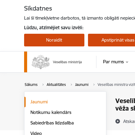
Pāriet uz lapas saturu
Sīkdatnes
Lai šī tīmekļvietne darbotos, tā izmanto obligāti nepiec
Lūdzu, atzīmējiet savu izvēli:
Noraidīt
Apstiprināt visas
Par mums
Sākums
Aktualitātes
Jaunumi
Veselības ministra vizī
Veselī
Jaunumi
vēža s
Notikumu kalendārs
Atska
Sabiedrības līdzdalība
Video