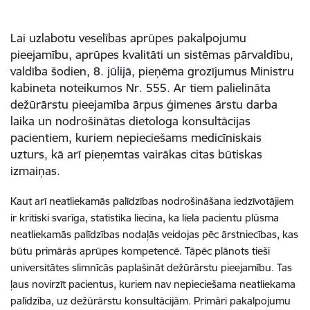
Lai uzlabotu veselības aprūpes pakalpojumu
pieejamību, aprūpes kvalitāti un sistēmas pārvaldību,
valdība šodien, 8. jūlijā, pieņēma grozījumus Ministru
kabineta noteikumos Nr. 555. Ar tiem palielināta
dežūrārstu pieejamība ārpus ģimenes ārstu darba
laika un nodrošinātas dietologa konsultācijas
pacientiem, kuriem nepieciešams medicīniskais
uzturs,
kā arī pieņemtas vairākas citas būtiskas
izmaiņas
.
Kaut arī neatliekamās palīdzības nodrošināšana iedzīvotājiem
ir kritiski svarīga, statistika liecina, ka liela pacientu plūsma
neatliekamās palīdzības nodaļās veidojas pēc ārstniecības, kas
būtu primārās aprūpes kompetencē. Tāpēc plānots tieši
universitātes slimnīcās paplašināt dežūrārstu pieejamību. Tas
ļaus novirzīt pacientus, kuriem nav nepieciešama neatliekama
palīdzība, uz dežūrārstu konsultācijām. Primāri pakalpojumu