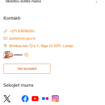
Sīkdatņu izvēles maiņa
Kontakti
+371 67876000
E-pasts:
pasts@vm.gov.lv
Brīvības iela 72 k-1, Rīga LV-1011, Latvija
Visi kontakti
Sekojiet mums