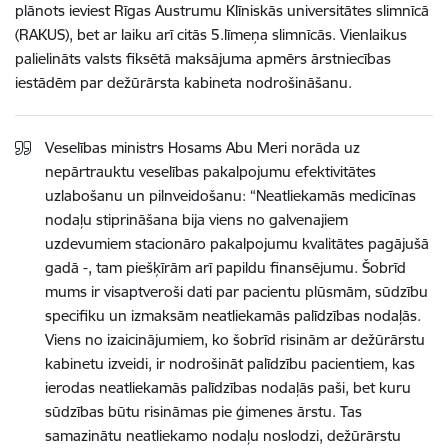
plānots ieviest Rīgas Austrumu Klīniskās universitātes slimnīcā
(RAKUS), bet ar laiku arī citās 5.līmeņa slimnīcās. Vienlaikus
palielināts valsts fiksētā maksājuma apmērs ārstniecības
iestādēm par dežūrārsta kabineta nodrošināšanu.
Veselības ministrs Hosams Abu Meri norāda uz
nepārtrauktu veselības pakalpojumu efektivitātes
uzlabošanu un pilnveidošanu: “Neatliekamās medicīnas
nodaļu stiprināšana bija viens no galvenajiem
uzdevumiem stacionāro pakalpojumu kvalitātes pagājušā
gadā -, tam piešķīrām arī papildu finansējumu. Šobrīd
mums ir visaptveroši dati par pacientu plūsmām, sūdzību
specifiku un izmaksām neatliekamās palīdzības nodaļās.
Viens no izaicinājumiem, ko šobrīd risinām ar dežūrārstu
kabinetu izveidi, ir nodrošināt palīdzību pacientiem, kas
ierodas neatliekamās palīdzības nodaļās paši, bet kuru
sūdzības būtu risināmas pie ģimenes ārstu. Tas
samazinātu neatliekamo nodaļu noslodzi, dežūrārstu