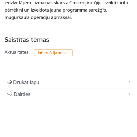
iedzīvotājiem - izmaiņas skars arī mikroķirurģiju - veikti tarifa
pārrēķini un izveidota jauna programma sarežģītu
mugurkaula operāciju apmaksai.
Saistītas tēmas
Aktualitātes:
Informācija presei
Drukāt lapu
Dalīties