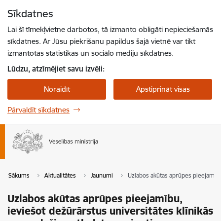
Pāriet uz lapas saturu
Sīkdatnes
Spied
lai meklētu
Enter
Lai šī tīmekļvietne darbotos, tā izmanto obligāti nepieciešamās
sīkdatnes. Ar Jūsu piekrišanu papildus šajā vietnē var tikt
izmantotas statistikas un sociālo mediju sīkdatnes.
Lūdzu, atzīmējiet savu izvēli:
Noraidīt
Apstiprināt visas
Pārvaldīt sīkdatnes
Sākums
Aktualitātes
Jaunumi
Uzlabos akūtas aprūpes pieejamību,
Uzlabos akūtas aprūpes pieejamību,
ieviešot dežūrārstus universitātes klīnikās