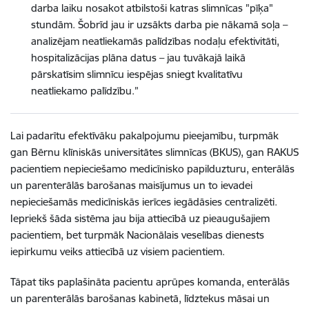
darba laiku nosakot atbilstoši katras slimnīcas "pīķa"
stundām. Šobrīd jau ir uzsākts darba pie nākamā soļa –
analizējam neatliekamās palīdzības nodaļu efektivitāti,
hospitalizācijas plāna datus – jau tuvākajā laikā
pārskatīsim slimnīcu iespējas sniegt kvalitatīvu
neatliekamo palīdzību.”
Lai padarītu efektīvāku pakalpojumu pieejamību, turpmāk
gan Bērnu klīniskās universitātes slimnīcas (BKUS), gan RAKUS
pacientiem nepieciešamo medicīnisko papilduzturu, enterālās
un parenterālās barošanas maisījumus un to ievadei
nepieciešamās medicīniskās ierīces iegādāsies centralizēti.
Iepriekš šāda sistēma jau bija attiecībā uz pieaugušajiem
pacientiem, bet turpmāk Nacionālais veselības dienests
iepirkumu veiks attiecībā uz visiem pacientiem.
Tāpat tiks paplašināta pacientu aprūpes komanda, enterālās
un parenterālās barošanas kabinetā,
līdztekus māsai un