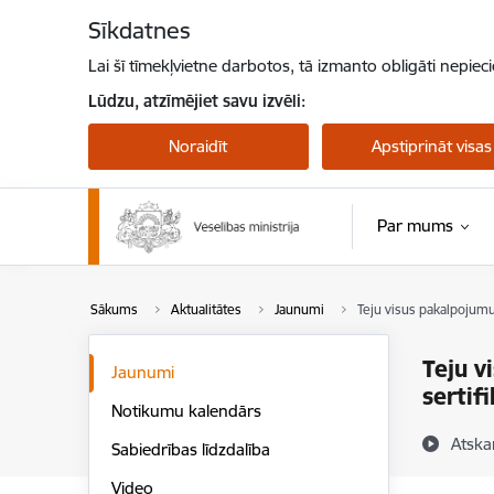
Pāriet uz lapas saturu
Sīkdatnes
Lai šī tīmekļvietne darbotos, tā izmanto obligāti nepiec
Lūdzu, atzīmējiet savu izvēli:
Noraidīt
Apstiprināt visas
Par mums
Sākums
Aktualitātes
Jaunumi
Teju visus pakalpojumu
Teju v
Jaunumi
sertif
Notikumu kalendārs
Atska
Sabiedrības līdzdalība
Video