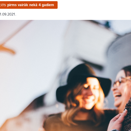
cēts
pirms vairāk nekā 4 gadiem
21.09.2021.