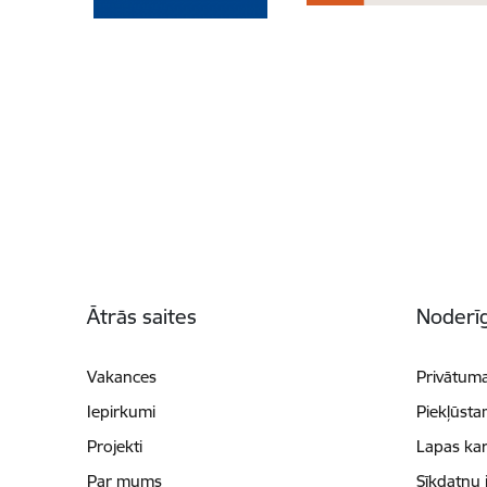
Kājene
Ātrās saites
Noderīg
Vakances
Privātuma
Iepirkumi
Piekļūsta
Projekti
Lapas kar
Par mums
Sīkdatņu 