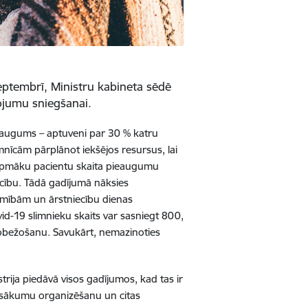
septembrī, Ministru kabineta sēdē
pojumu sniegšanai.
ieaugums – aptuveni par 30 % katru
limnīcām pārplānot iekšējos resursus, lai
turpmāku pacientu skaita pieaugumu
iecību. Tādā gadījumā nāksies
imībām un ārstniecību dienas
id-19 slimnieku skaits var sasniegt 800,
erobežošanu. Savukārt, nemazinoties
trija piedāvā visos gadījumos, kad tas ir
pasākumu organizēšanu un citas