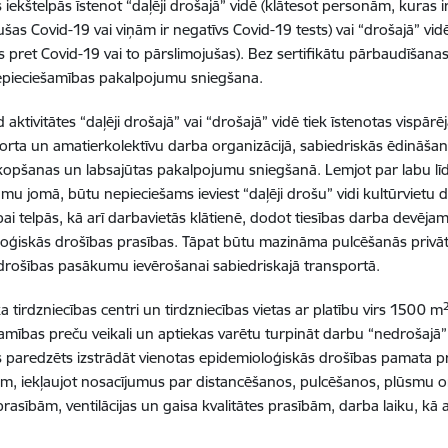
s iekštelpās īstenot “daļēji drošajā” vidē (klātesot personām, kuras 
ušas Covid-19 vai viņām ir negatīvs Covid-19 tests) vai “drošajā” vid
s pret Covid-19 vai to pārslimojušas). Bez sertifikātu pārbaudīšanas
epieciešamības pakalpojumu sniegšana.
 aktivitātes “daļēji drošajā” vai “drošajā” vidē tiek īstenotas vispārē
orta un amatierkolektīvu darba organizācijā, sabiedriskās ēdināšanas
opšanas un labsajūtas pakalpojumu sniegšanā. Lemjot par labu līdz
mu jomā, būtu nepieciešams ieviest “daļēji drošu” vidi kultūrvietu d
bai telpās, kā arī darbavietās klātienē, dodot tiesības darba devējam
oģiskās drošības prasības. Tāpat būtu mazināma pulcēšanās privāt
drošības pasākumu ievērošanai sabiedriskajā transportā.
a tirdzniecības centri un tirdzniecības vietas ar platību virs 1500 m
amības preču veikali un aptiekas varētu turpināt darbu “nedrošajā” 
s paredzēts izstrādāt vienotas epidemioloģiskās drošības pamata 
em, iekļaujot nosacījumus par distancēšanos, pulcēšanos, plūsmu o
prasībām, ventilācijas un gaisa kvalitātes prasībām, darba laiku, k