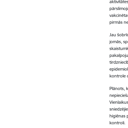
aktivitāte
pārslimoj
vakcinēta
pirmās n
Jau šobrīd
jomās, sp
skaistumk
pakalpoju
tirdzniecī
epidemiol
kontrole 
Plānots, k
nepiecieš
Vienlaiku
sniedzēji
higiēnas 
kontroli.