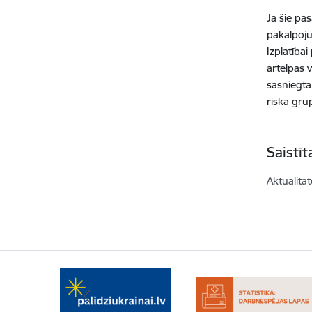
Ja šie pa
pakalpoju
Izplatība
ārtelpās 
sasniegta
riska gru
Saistī
Aktualitāt