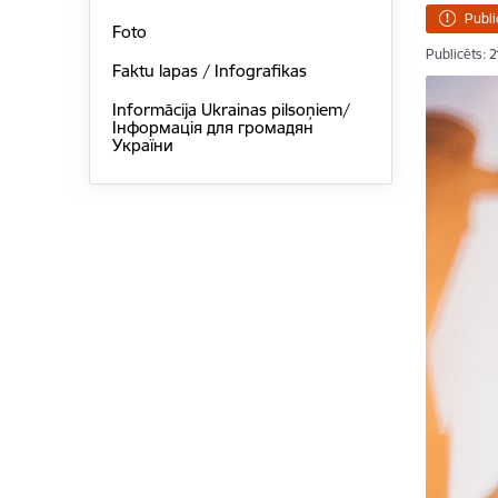
Publi
Foto
Publicēts: 
Faktu lapas / Infografikas
Informācija Ukrainas pilsoņiem/
Інформація для громадян
України