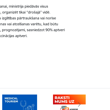
nai, ministrija piedāvās visus
organizēt tikai “drošajā” vidē.
 izglītības pārtraukšana vai norise
anas vai atcelšanas varētu, kad būtu
ās, prognozējami, sasniedzot 90% aptveri
inācijas aptveri.