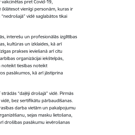
ir vakcinētas pret Covid-19,
ē (klātesot vienīgi personām, kuras ir
 “nedrošajā” vidē saglabātos tikai
jās, interešu un profesionālās izglītības
, kultūras un izklaides, kā arī
īgas prakses ieviešanā arī citu
arbības organizācijai iekštelpās,
 noteikt tiesības noteikt
os pasākumos, kā arī jāstiprina
2
strādās “daļēji drošajā” vidē. Pirmās
vidē, bez sertifikātu pārbaudīšanas.
prasības darba vietām un pakalpojumu
rganizēšanu, sejas masku lietošana,
ā arī drošības pasākumu ievērošanas