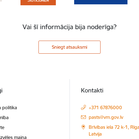
Vai šī informācija bija noderīga?
Sniegt atsauksmi
i
Kontakti
 politika
+371 67876000
E-pasts:
pasts@vm.gov.lv
mība
Brīvības iela 72 k-1, Rīg
te
Latvija
izvēles maiņa