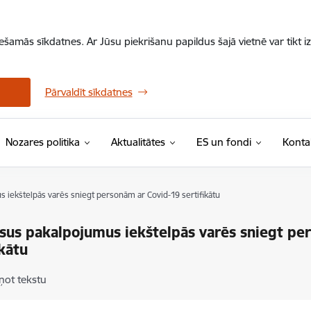
iešamās sīkdatnes. Ar Jūsu piekrišanu papildus šajā vietnē var tikt i
Pārvaldīt sīkdatnes
Nozares politika
Aktualitātes
ES un fondi
Konta
s iekštelpās varēs sniegt personām ar Covid-19 sertifikātu
isus pakalpojumus iekštelpās varēs sniegt pe
ikātu
ņot tekstu