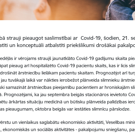
bā strauji pieaugot saslimstībai ar Covid-19, šodien, 21. 
katīti un konceptuāli atbalstīti priekšlikumi drošākai pakal
edēļās ir vērojams straujš jaunatklāto Covid-19 gadījumu skaita p
pat pieaug arī hospitalizēto Covid-19 pacientu skaits, kas ir licis s
drošināt ārstniecību lielākam pacientu skaitam. Prognozējot arī 
, jau tuvākajā laikā var nākties ierobežot plānveida slimnieku ārstn
ki samazināt ārstniecības pieejamību pacientiem ar hroniskajām sl
ā. Prognozējami, ka jau septembra beigās stacionāros ievietoto Cov
ētu ārkārtas situāciju medicīnā un būtisku plānveida palīdzības i
bas pieaugumam, oktobra beigās var iestāties slimnīcu pārslodze.
vērstu un vienlaikus saglabātu ekonomisko aktivitāti, Veselības minis
, ekonomiskās un sociālās aktivitātes - pakalpojumu sniegšanu, 