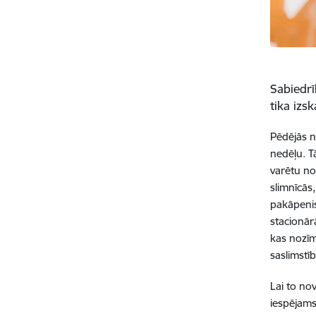
Sabiedrī
tika izs
Pēdējās n
nedēļu. Tā
varētu no
slimnīcās
pakāpenis
stacionār
kas nozīm
saslimstī
Lai to no
iespējams