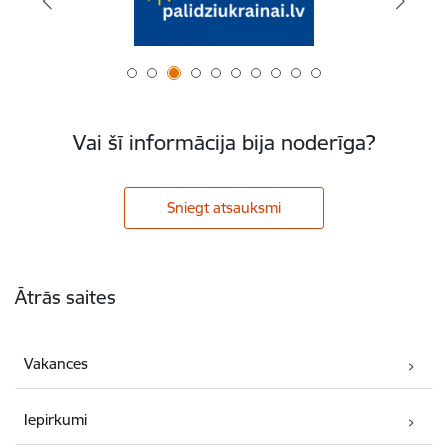
Vai šī informācija bija noderīga?
Sniegt atsauksmi
Kājene
Ātrās saites
Vakances
Iepirkumi