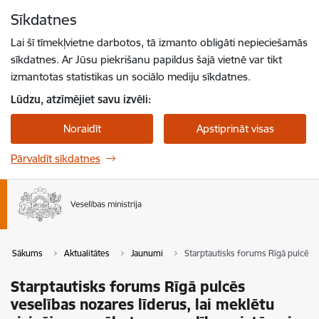
Pāriet uz lapas saturu
Sīkdatnes
Spied
lai meklētu
Enter
Lai šī tīmekļvietne darbotos, tā izmanto obligāti nepieciešamās
sīkdatnes. Ar Jūsu piekrišanu papildus šajā vietnē var tikt
izmantotas statistikas un sociālo mediju sīkdatnes.
Lūdzu, atzīmējiet savu izvēli:
Noraidīt
Apstiprināt visas
Pārvaldīt sīkdatnes
Sākums
Aktualitātes
Jaunumi
Starptautisks forums Rīgā pulcēs v
Starptautisks forums Rīgā pulcēs
veselības nozares līderus, lai meklētu