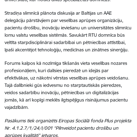
Stradiņa slimnīcā plānota diskusija ar Baltijas un AAE
delegāciju pārstāvjiem par veselības aprūpes organizāciju,
pacientu drošību, inovāciju ieviešanu un universitātes slimnīcu
lomu valstu veselības sistēmās. Savukārt RTU domnīca būs
veltīta starpdisciplinārai sadarbībai un pētniecības attīstībai,
īpaši akcentējot tehnoloģiju, medicīnas un zinātnes sinerģiju.
Forums kalpos kā nozīmīga tikšanās vieta veselības nozares
profesionāļiem, kuri dalīsies pieredzē un idejās par
efektīvākas, uz nākotni vērstas veselības aprūpes veidošanu.
Tajā dalībnieki gūs iedvesmu no starptautiskās pieredzes,
veidos sadarbību inovāciju, pētniecības un digitalizācijas
jomās, kā arī kopīgi meklēs ilgtspējīgus risinājumus pacientu
vajadzībām.
Pasākums tiek organizēts Eiropas Sociālā fonda Plus projekta
Nr. 4.1.2.7/1/24/I/001 “Pilnveidot pacientu drošību un
aprūpes kvalitāti” ietvaros.