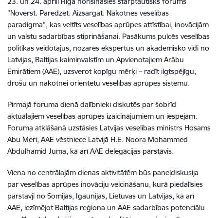
23. un 24. aprīlī Rīgā norisināsies starptautisks forums
“Novērst. Paredzēt. Aizsargāt. Nākotnes veselības
paradigma”, kas veltīts veselības aprūpes attīstībai, inovācijām
un valstu sadarbības stiprināšanai. Pasākums pulcēs veselības
politikas veidotājus, nozares ekspertus un akadēmisko vidi no
Latvijas, Baltijas kaimiņvalstīm un Apvienotajiem Arābu
Emirātiem (AAE), uzsverot kopīgu mērķi – radīt ilgtspējīgu,
drošu un nākotnei orientētu veselības aprūpes sistēmu.
Pirmajā foruma dienā dalībnieki diskutēs par šobrīd
aktuālajiem veselības aprūpes izaicinājumiem un iespējām.
Foruma atklāšanā uzstāsies Latvijas veselības ministrs Hosams
Abu Meri, AAE vēstniece Latvijā H.E. Noora Mohammed
Abdulhamid Juma, kā arī AAE delegācijas pārstāvis.
Viena no centrālajām dienas aktivitātēm būs paneļdiskusija
par veselības aprūpes inovāciju veicināšanu, kurā piedalīsies
pārstāvji no Somijas, Igaunijas, Lietuvas un Latvijas, kā arī
AAE, iezīmējot Baltijas reģiona un AAE sadarbības potenciālu