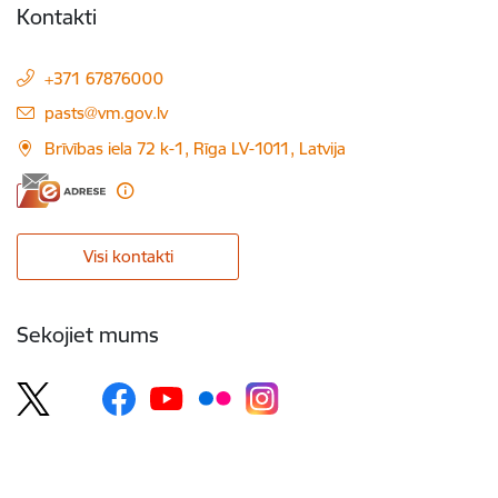
Kontakti
+371 67876000
E-pasts:
pasts@vm.gov.lv
Brīvības iela 72 k-1, Rīga LV-1011, Latvija
Visi kontakti
Sekojiet mums