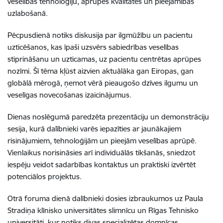
veselības tehnoloģiju, aprūpes kvalitātes un pieejamības
uzlabošanā.
Pēcpusdienā notiks diskusija par ilgmūžību un pacientu
uzticēšanos, kas īpaši uzsvērs sabiedrības veselības
stiprināšanu un uzticamas, uz pacientu centrētas aprūpes
nozīmi. Šī tēma kļūst aizvien aktuālāka gan Eiropas, gan
globālā mērogā, ņemot vērā pieaugošo dzīves ilgumu un
veselīgas novecošanas izaicinājumus.
Dienas noslēgumā paredzēta prezentāciju un demonstrāciju
sesija, kurā dalībnieki varēs iepazīties ar jaunākajiem
risinājumiem, tehnoloģijām un pieejām veselības aprūpē.
Vienlaikus norisināsies arī individuālās tikšanās, sniedzot
iespēju veidot sadarbības kontaktus un praktiski izvērtēt
potenciālos projektus.
Otrā foruma dienā dalībnieki dosies izbraukumos uz Paula
Stradiņa klīnisko universitātes slimnīcu un Rīgas Tehnisko
universitāti, kur notiks divas specializētas domnīcas.