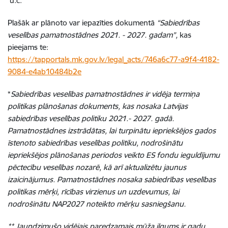
u.c.
Plašāk ar plānoto var iepazīties dokumentā
“Sabiedrības
veselības pamatnostādnes 2021. - 2027. gadam”,
kas
pieejams te:
https://tapportals.mk.gov.lv/legal_acts/746a6c77-a9f4-4182-
9084-e4ab10484b2e
*
Sabiedrības veselības pamatnostādnes ir vidēja termiņa
politikas plānošanas dokuments, kas nosaka Latvijas
sabiedrības veselības politiku 2021.- 2027. gadā.
Pamatnostādnes izstrādātas, lai turpinātu iepriekšējos gados
īstenoto sabiedrības veselības politiku, nodrošinātu
iepriekšējos plānošanas periodos veikto ES fondu ieguldījumu
pēctecību veselības nozarē, kā arī aktualizētu jaunus
izaicinājumus. Pamatnostādnes nosaka sabiedrības veselības
politikas mērķi, rīcības virzienus un uzdevumus, lai
nodrošinātu NAP2027 noteikto mērķu sasniegšanu.
**
Jaundzimušo vidējais paredzamais mūža ilgums ir gadu