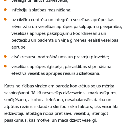
veselīgs un aktīvs dzīvesveids;
infekciju izplatības mazināšana;
uz cilvēku centrēta un integrēta veselības aprūpe, kas
ietver zāļu un veselības aprūpes pakalpojumu pieejamību,
veselības aprūpes pakalpojumu koordinēšanu un
pēctecību un pacienta un viņa ģimenes iesaisti veselības
aprūpē;
cilvēkresursu nodrošinājums un prasmju pilnveide;
veselības aprūpes ilgtspēja, pārvaldības stiprināšana,
efektīva veselības aprūpes resursu izlietošana.
Katrs no rīcības virzieniem paredz konkrētus soļus mērķa
sasniegšanai. Tā kā neveselīgs dzīvesveids - mazkustīgums,
smēķēšana, alkohola lietošana, nesabalansēts darba un
atpūtas režīms ir daudzu slimību riska faktors, tiks veicināta
iedzīvotāju atbildīga rīcība pret savu veselību, īstenojot
pasākumus, kas motivē un māca dzīvot veselīgi.