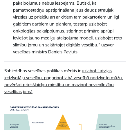
pakalpojumus nebūs iespējams. Būtiski, ka
pamatnostādņu apstiprināšana ļaus daudz straujāk
virzīties uz priekšu arī ar citiem tām pakārtotiem un ilgi
gaidītiem darbiem un plāniem, tostarp uzlabojot
onkoloģijas pakalpojumus, stiprinot primāro aprūpi,
ieviešot jauno mediķu atalgojuma modeli, uzlabojot reto
slimību jomu un sakārtojot digitālo veselību,” uzsver
veselības ministrs Daniels Pavļuts.
Sabiedrības veselības politikas mērķis ir
uzlabot Latvijas
iedzīvotāju veselību, pagarinot labā veselībā nodzīvoto mūžu,
novēršot priekšlaicīgu mirstību un mazinot nevienlīdzību
veselības jomā
.