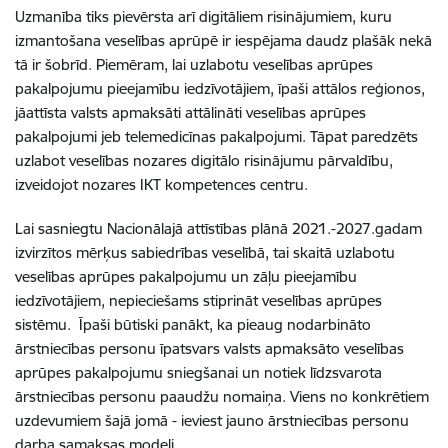
Uzmanība tiks pievērsta arī digitāliem risinājumiem, kuru
izmantošana veselības aprūpē ir iespējama daudz plašāk nekā
tā ir šobrīd. Piemēram, lai uzlabotu veselības aprūpes
pakalpojumu pieejamību iedzīvotājiem, īpaši attālos reģionos,
jāattīsta valsts apmaksāti attālināti veselības aprūpes
pakalpojumi jeb telemedicīnas pakalpojumi.
Tāpat paredzēts
uzlabot veselības nozares digitālo risinājumu pārvaldību,
izveidojot nozares IKT kompetences centru.
Lai sasniegtu Nacionālajā attīstības plānā 2021.-2027.gadam
izvirzītos mērķus sabiedrības veselībā,
tai skaitā uzlabotu
veselības aprūpes pakalpojumu un zāļu pieejamību
iedzīvotājiem, nepieciešams stiprināt veselības aprūpes
sistēmu.
Īpaši būtiski p
anākt, ka pieaug nodarbināto
ārstniecības personu īpatsvars valsts apmaksāto veselības
aprūpes pakalpojumu sniegšanai un notiek līdzsvarota
ārstniecības personu paaudžu nomaiņa. Viens no konkrētiem
uzdevumiem šajā jomā -
ieviest jauno ārstniecības personu
darba samaksas modeli.