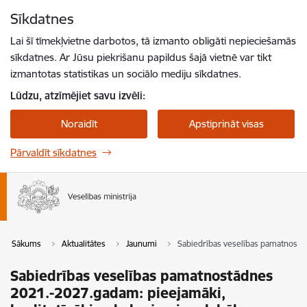
Pāriet uz lapas saturu
Sīkdatnes
Spied
lai meklētu
Enter
Lai šī tīmekļvietne darbotos, tā izmanto obligāti nepieciešamās
sīkdatnes. Ar Jūsu piekrišanu papildus šajā vietnē var tikt
izmantotas statistikas un sociālo mediju sīkdatnes.
Lūdzu, atzīmējiet savu izvēli:
Noraidīt
Apstiprināt visas
Pārvaldīt sīkdatnes
Sākums
Aktualitātes
Jaunumi
Sabiedrības veselības pamatnostādn
Sabiedrības veselības pamatnostādnes
2021.-2027.gadam: pieejamāki,