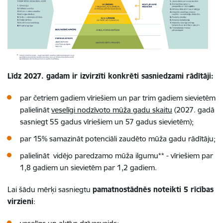
Līdz 2027. gadam ir izvirzīti konkrēti sasniedzami rādītāji:
par četriem gadiem vīriešiem un par trim gadiem sievietēm
palielināt
veselīgi nodzīvoto mūža gadu skaitu
(2027. gadā
sasniegt 55 gadus vīriešiem un 57 gadus sievietēm);
par 15% samazināt potenciāli zaudēto mūža gadu rādītāju;
palielināt vidējo paredzamo mūža ilgumu** - vīriešiem par
1,8 gadiem un sievietēm par 1,2 gadiem.
Lai šādu mērķi sasniegtu
pamatnostādnēs noteikti 5 rīcības
virzieni
: