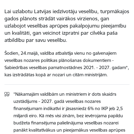
Lai uzlabotu Latvijas iedzīvotāju veselību, turpmākajos
gados plānots strādāt vairākos virzienos, gan
uzlabojot veselības aprūpes pakalpojumu pieejamību
un kvalitāti, gan veicinot izpratni par cilvēka paša
atbildību par savu veselību.
Šodien, 24.maijā, valdība atbalstīja vienu no galvenajiem
veselības nozares politikas plānošanas dokumentiem -
Sabiedrības veselības pamatnostādnes 2021. - 2027. gadam*,
kas izstrādātas kopā ar nozari un citām ministrijām.
“Nākamajām valdībām un ministriem ir dots skaidrs
uzstādījums - 2027. gadā veselības nozares
finansējumam indikatīvi ir jāsasniedz 6% no IKP jeb 2,5
miljardi eiro. Kā mēs visi zinām, bez ievērojama papildu
budžeta finansējuma palielinājuma veselības nozarei
panākt kvalitatīvākus un pieejamākus veselības aprūpes