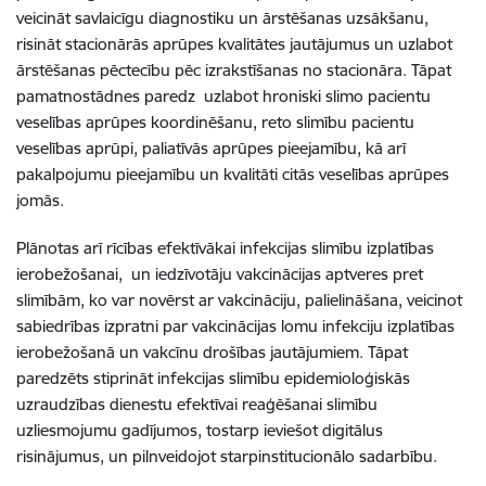
veicināt savlaicīgu diagnostiku un ārstēšanas uzsākšanu,
risināt stacionārās aprūpes kvalitātes jautājumus un uzlabot
ārstēšanas pēctecību pēc izrakstīšanas no stacionāra. Tāpat
pamatnostādnes paredz uzlabot hroniski slimo pacientu
veselības aprūpes koordinēšanu, reto slimību pacientu
veselības aprūpi, paliatīvās aprūpes pieejamību, kā arī
pakalpojumu pieejamību un kvalitāti citās veselības aprūpes
jomās.
Plānotas arī rīcības efektīvākai infekcijas slimību izplatības
ierobežošanai, un iedzīvotāju vakcinācijas aptveres pret
slimībām, ko var novērst ar vakcināciju, palielināšana, veicinot
sabiedrības izpratni par vakcinācijas lomu infekciju izplatības
ierobežošanā un
vakcīnu drošības jautājumiem
. Tāpat
paredzēts stiprināt infekcijas slimību epidemioloģiskās
uzraudzības dienestu efektīvai reaģēšanai slimību
uzliesmojumu gadījumos, tostarp ieviešot digitālus
risinājumus, un pilnveidojot starpinstitucionālo sadarbību.