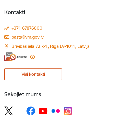
Kontakti
+371 67876000
E-pasts:
pasts@vm.gov.lv
Brīvības iela 72 k-1, Rīga LV-1011, Latvija
Visi kontakti
Sekojiet mums