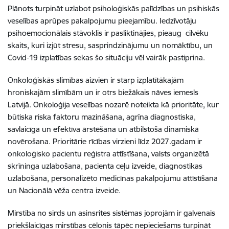
Plānots turpināt uzlabot psiholoģiskās palīdzības un psihiskās
veselības aprūpes pakalpojumu pieejamību. Iedzīvotāju
psihoemocionālais stāvoklis ir pasliktinājies, pieaug cilvēku
skaits, kuri izjūt stresu, sasprindzinājumu un nomāktību, un
Covid-19 izplatības sekas šo situāciju vēl vairāk pastiprina.
Onkoloģiskās slimības aizvien ir starp izplatītākajām
hroniskajām slimībām un ir otrs biežākais nāves iemesls
Latvijā. Onkoloģija veselības nozarē noteikta kā prioritāte, kur
būtiska riska faktoru mazināšana, agrīna diagnostiska,
savlaicīga un efektīva ārstēšana un atbilstoša dinamiskā
novērošana. Prioritārie rīcības virzieni līdz 2027.gadam ir
onkoloģisko pacientu reģistra attīstīšana, valsts organizētā
skrīninga uzlabošana
,
pacienta ceļu izveide, diagnostikas
uzlabošana, personalizēto medicīnas pakalpojumu attīstīšana
un Nacionālā vēža centra izveide.
Mirstība no sirds un asinsrites sistēmas joprojām ir galvenais
priekšlaicīgas mirstības cēlonis tāpēc nepieciešams turpināt