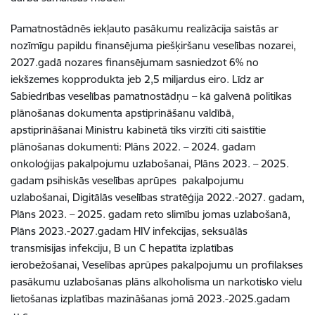
Pamatnostādnēs iekļauto pasākumu realizācija saistās ar
nozīmīgu papildu finansējuma piešķiršanu veselības nozarei,
2027.gadā nozares finansējumam sasniedzot 6% no
iekšzemes kopprodukta jeb 2,5 miljardus eiro. Līdz ar
Sabiedrības veselības pamatnostādņu – kā galvenā politikas
plānošanas dokumenta apstiprināšanu valdībā,
apstiprināšanai Ministru kabinetā tiks virzīti citi saistītie
plānošanas dokumenti: Plāns 2022. – 2024. gadam
onkoloģijas pakalpojumu uzlabošanai, Plāns 2023. – 2025.
gadam psihiskās veselības aprūpes pakalpojumu
uzlabošanai,
Digitālās veselības stratēģija 2022.-2027. gadam,
Plāns 2023. – 2025. gadam reto slimību jomas uzlabošanā,
Plāns 2023.-2027.gadam HIV infekcijas, seksuālās
transmisijas infekciju, B un C hepatīta izplatības
ierobežošanai, Veselības aprūpes pakalpojumu un profilakses
pasākumu uzlabošanas plāns alkoholisma un narkotisko vielu
lietošanas izplatības mazināšanas jomā 2023.-2025.gadam