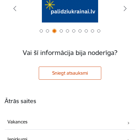
Vai šī informācija bija noderīga?
Sniegt atsauksmi
Kājene
Ātrās saites
Vakances
Iepirkumi