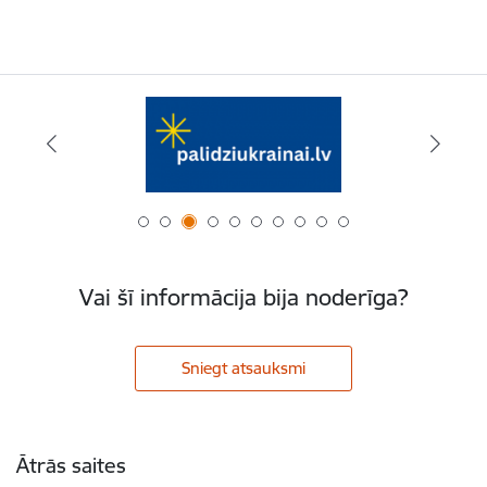
Vai šī informācija bija noderīga?
Sniegt atsauksmi
Kājene
Ātrās saites