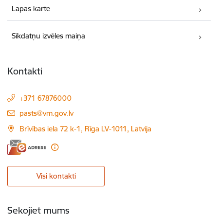
Lapas karte
Sīkdatņu izvēles maiņa
Kontakti
+371 67876000
E-pasts:
pasts@vm.gov.lv
Brīvības iela 72 k-1, Rīga LV-1011, Latvija
Visi kontakti
Sekojiet mums