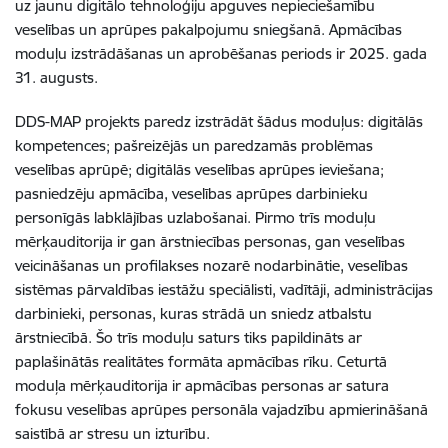
uz jaunu digitālo tehnoloģiju apguves nepieciešamību
veselības un aprūpes pakalpojumu sniegšanā. Apmācības
moduļu izstrādāšanas un aprobēšanas periods ir 2025. gada
31. augusts.
DDS-MAP projekts paredz izstrādāt šādus moduļus: digitālās
kompetences; pašreizējās un paredzamās problēmas
veselības aprūpē; digitālās veselības aprūpes ieviešana;
pasniedzēju apmācība, veselības aprūpes darbinieku
personīgās labklājības uzlabošanai. Pirmo trīs moduļu
mērķauditorija ir gan ārstniecības personas, gan veselības
veicināšanas un profilakses nozarē nodarbinātie, veselības
sistēmas pārvaldības iestāžu speciālisti, vadītāji, administrācijas
darbinieki, personas, kuras strādā un sniedz atbalstu
ārstniecībā. Šo trīs moduļu saturs tiks papildināts ar
paplašinātās realitātes formāta apmācības rīku. Ceturtā
moduļa mērķauditorija ir apmācības personas ar satura
fokusu veselības aprūpes personāla vajadzību apmierināšanā
saistībā ar stresu un izturību.