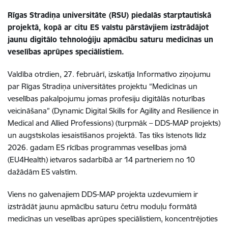
Rīgas Stradiņa universitāte (RSU) piedalās starptautiskā
projektā, kopā ar citu ES valstu pārstāvjiem izstrādājot
jaunu digitālo tehnoloģiju apmācību saturu medicīnas un
veselības aprūpes speciālistiem.
Valdība otrdien, 27. februārī, izskatīja Informatīvo ziņojumu
par Rīgas Stradiņa universitātes projektu “Medicīnas un
veselības pakalpojumu jomas profesiju digitālās noturības
veicināšana” (Dynamic Digital Skills for Agility and Resilience in
Medical and Allied Professions) (turpmāk – DDS-MAP projekts)
un augstskolas iesaistīšanos projektā. Tas tiks īstenots līdz
2026. gadam ES rīcības programmas veselības jomā
(EU4Health) ietvaros sadarbībā ar 14 partneriem no 10
dažādām ES valstīm.
Viens no galvenajiem DDS-MAP projekta uzdevumiem ir
izstrādāt jaunu apmācību saturu četru moduļu formātā
medicīnas un veselības aprūpes speciālistiem, koncentrējoties