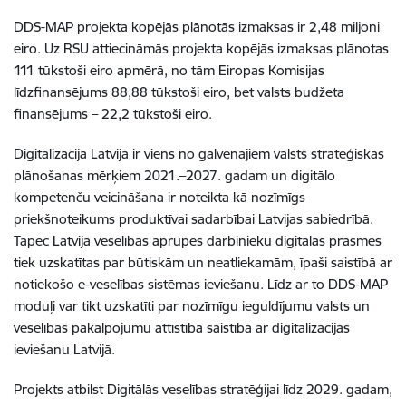
DDS-MAP projekta kopējās plānotās izmaksas ir 2,48 miljoni
eiro. Uz RSU attiecināmās projekta kopējās izmaksas plānotas
111 tūkstoši eiro apmērā, no tām Eiropas Komisijas
līdzfinansējums 88,88 tūkstoši eiro, bet valsts budžeta
finansējums – 22,2 tūkstoši eiro.
Digitalizācija Latvijā ir viens no galvenajiem valsts stratēģiskās
plānošanas mērķiem 2021.–2027. gadam un digitālo
kompetenču veicināšana ir noteikta kā nozīmīgs
priekšnoteikums produktīvai sadarbībai Latvijas sabiedrībā.
Tāpēc Latvijā veselības aprūpes darbinieku digitālās prasmes
tiek uzskatītas par būtiskām un neatliekamām, īpaši saistībā ar
notiekošo e-veselības sistēmas ieviešanu. Līdz ar to DDS-MAP
moduļi var tikt uzskatīti par nozīmīgu ieguldījumu valsts un
veselības pakalpojumu attīstībā saistībā ar digitalizācijas
ieviešanu Latvijā.
Projekts atbilst Digitālās veselības stratēģijai līdz 2029. gadam,