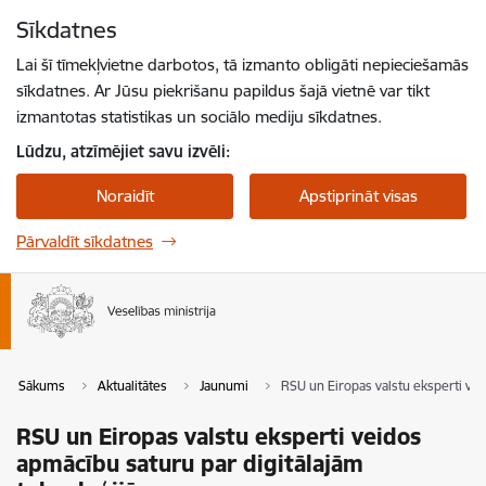
Pāriet uz lapas saturu
Sīkdatnes
Spied
lai meklētu
Enter
Lai šī tīmekļvietne darbotos, tā izmanto obligāti nepieciešamās
sīkdatnes. Ar Jūsu piekrišanu papildus šajā vietnē var tikt
izmantotas statistikas un sociālo mediju sīkdatnes.
Lūdzu, atzīmējiet savu izvēli:
Noraidīt
Apstiprināt visas
Pārvaldīt sīkdatnes
Sākums
Aktualitātes
Jaunumi
RSU un Eiropas valstu eksperti ve
RSU un Eiropas valstu eksperti veidos
apmācību saturu par digitālajām