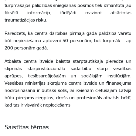
turpmākajos palīdzības sniegšanas posmos tiek izmantota jau
fiksētā informācija, tādējādi mazinot atkārtotas
traumatizācijas risku.
Paredzēts, ka centra darbības pirmajā gadā palīdzība varētu
būt nepieciešama aptuveni 50 personām, bet turpmāk – ap
200 personām gadā.
Atbalsta centra izveide balstīta starptautiskajā pieredzē un
stiprinās starpinstitucionālo sadarbību starp veselības
aprūpes, tiesībsargājošajām un sociālajām institūcijām.
Veselības ministrijas skatījumā centra izveide un finansējuma
nodrošināšana ir būtisks solis, lai ikvienam cietušajam Latvijā
būtu pieejams cieņpilns, drošs un profesionāls atbalsts brīdī,
kad tas ir visvairāk nepieciešams.
Saistītas tēmas