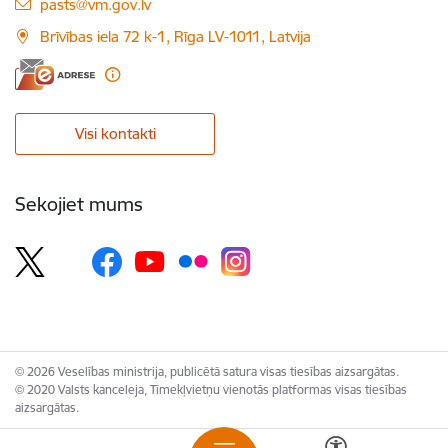
E-pasts:
pasts@vm.gov.lv
Brīvības iela 72 k-1, Rīga LV-1011, Latvija
Visi kontakti
Sekojiet mums
© 2026 Veselības ministrija, publicētā satura visas tiesības aizsargātas.
© 2020 Valsts kanceleja, Tīmekļvietņu vienotās platformas visas tiesības
aizsargātas.