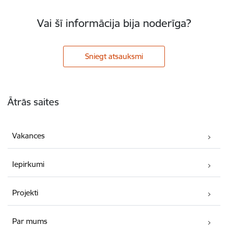
Vai šī informācija bija noderīga?
Sniegt atsauksmi
Kājene
Ātrās saites
Vakances
Iepirkumi
Projekti
Par mums