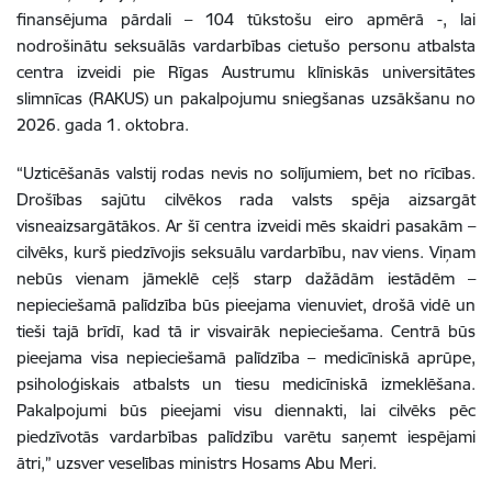
finansējuma pārdali – 104 tūkstošu eiro apmērā -, lai
nodrošinātu seksuālās vardarbības cietušo personu atbalsta
centra izveidi pie Rīgas Austrumu klīniskās universitātes
slimnīcas (RAKUS) un pakalpojumu sniegšanas uzsākšanu no
2026. gada 1. oktobra.
“Uzticēšanās valstij rodas nevis no solījumiem, bet no rīcības.
Drošības sajūtu cilvēkos rada valsts spēja aizsargāt
visneaizsargātākos. Ar šī centra izveidi mēs skaidri pasakām –
cilvēks, kurš piedzīvojis seksuālu vardarbību, nav viens. Viņam
nebūs vienam jāmeklē ceļš starp dažādām iestādēm –
nepieciešamā palīdzība būs pieejama vienuviet, drošā vidē un
tieši tajā brīdī, kad tā ir visvairāk nepieciešama. Centrā būs
pieejama visa nepieciešamā palīdzība – medicīniskā aprūpe,
psiholoģiskais atbalsts un tiesu medicīniskā izmeklēšana.
Pakalpojumi būs pieejami visu diennakti, lai cilvēks pēc
piedzīvotās vardarbības palīdzību varētu saņemt iespējami
ātri,” uzsver veselības ministrs Hosams Abu Meri.