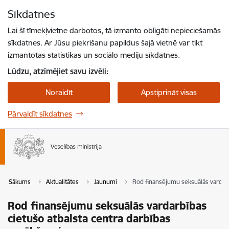
Pāriet uz lapas saturu
Sīkdatnes
Spied
lai meklētu
Enter
Lai šī tīmekļvietne darbotos, tā izmanto obligāti nepieciešamās
sīkdatnes. Ar Jūsu piekrišanu papildus šajā vietnē var tikt
izmantotas statistikas un sociālo mediju sīkdatnes.
Lūdzu, atzīmējiet savu izvēli:
Noraidīt
Apstiprināt visas
Pārvaldīt sīkdatnes
Sākums
Aktualitātes
Jaunumi
Rod finansējumu seksuālās vardarb
Rod finansējumu seksuālās vardarbības
cietušo atbalsta centra darbības