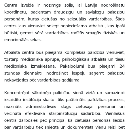
Centra izveide ir nozīmīgs solis, lai Latvijā nodrošinātu
koordinētu, pacientam draudzīgu un savlaicīgu palīdzību
personām, kuras cietušas no seksuālās vardarbības. Šāds
centrs ļaus vienuviet sniegt nepieciešamo atbalstu, kas īpaši
būtiski, ņemot vērā vardarbības radītās smagās fiziskās un
emocionālās sekas.
Atbalsta centrā būs pieejama kompleksa palīdzība vienuviet,
tostarp medicīniskā aprūpe, psiholoģiskais atbalsts un tiesu
medicīniskā izmeklēšana. Pakalpojumi būs pieejami 24
stundas diennaktī, nodrošinot iespēju saņemt palīdzību
nekavējoties pēc vardarbības gadījuma.
Koncentrējot sākotnējo palīdzību vienā vietā un samazinot
iesaistīto institūciju skaitu, tiks paātrināts palīdzības process,
mazināts administratīvais slogs cietušajai personai un
veicināta efektīvāka starpinstitūciju sadarbība. Vienlaikus
centrs darbosies pēc principa, ka cietušās personas liecība
par vardarbību tiek sniegta un dokumentēta vienu reizi, bet