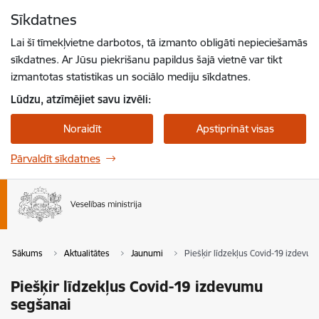
Pāriet uz lapas saturu
Sīkdatnes
Spied
lai meklētu
Enter
Lai šī tīmekļvietne darbotos, tā izmanto obligāti nepieciešamās
sīkdatnes. Ar Jūsu piekrišanu papildus šajā vietnē var tikt
izmantotas statistikas un sociālo mediju sīkdatnes.
Lūdzu, atzīmējiet savu izvēli:
Noraidīt
Apstiprināt visas
Pārvaldīt sīkdatnes
Sākums
Aktualitātes
Jaunumi
Piešķir līdzekļus Covid-19 izdevu
Piešķir līdzekļus Covid-19 izdevumu
segšanai