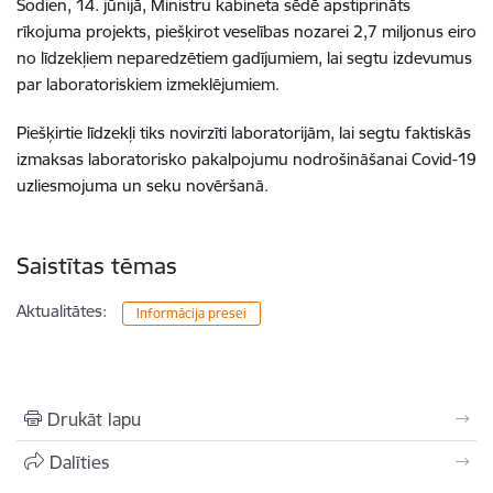
Šodien, 14. jūnijā, Ministru kabineta sēdē apstiprināts
rīkojuma projekts, piešķirot veselības nozarei 2,7 miljonus eiro
no līdzekļiem neparedzētiem gadījumiem, lai segtu izdevumus
par laboratoriskiem izmeklējumiem.
Piešķirtie līdzekļi tiks novirzīti laboratorijām, lai segtu faktiskās
izmaksas laboratorisko pakalpojumu nodrošināšanai Covid-19
uzliesmojuma un seku novēršanā.
Saistītas tēmas
Aktualitātes:
Informācija presei
Drukāt lapu
Dalīties