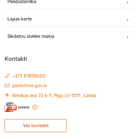
Piekļūstamība
Lapas karte
Sīkdatņu izvēles maiņa
Kontakti
+371 67876000
E-pasts:
pasts@vm.gov.lv
Brīvības iela 72 k-1, Rīga LV-1011, Latvija
Visi kontakti