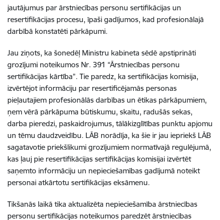
jautājumus par ārstniecības personu sertifikācijas un
resertifikācijas procesu, īpaši gadījumos, kad profesionālajā
darbībā konstatēti pārkāpumi.
Jau ziņots, ka šonedēļ Ministru kabineta sēdē apstiprināti
grozījumi noteikumos Nr. 391 “Ārstniecības personu
sertifikācijas kārtība”. Tie paredz, ka sertifikācijas komisija,
izvērtējot informāciju par resertificējamās personas
pieļautajiem profesionālās darbības un ētikas pārkāpumiem,
ņem vērā pārkāpuma būtiskumu, skaitu, radušās sekas,
darba pieredzi, paskaidrojumus, tālākizglītības punktu apjomu
un tēmu daudzveidību. LĀB norādīja, ka šie ir jau iepriekš LĀB
sagatavotie priekšlikumi grozījumiem normatīvajā regulējumā,
kas ļauj pie resertifikācijas sertifikācijas komisijai izvērtēt
saņemto informāciju un nepieciešamības gadījumā noteikt
personai atkārtotu sertifikācijas eksāmenu.
Tikšanās laikā tika aktualizēta nepieciešamība ārstniecības
personu sertifikācijas noteikumos paredzēt ārstniecības