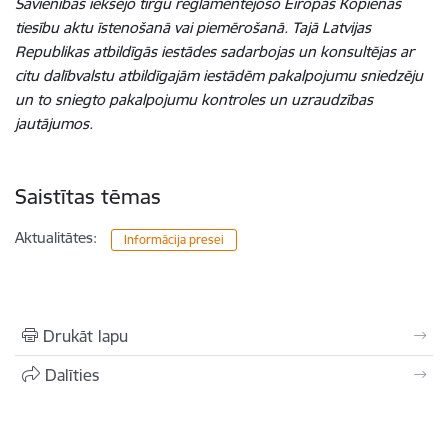
Savienības iekšējo tirgu reglamentējošo Eiropas Kopienas
tiesību aktu īstenošanā vai piemērošanā. Tajā Latvijas
Republikas atbildīgās iestādes sadarbojas un konsultējas ar
citu dalībvalstu atbildīgajām iestādēm pakalpojumu sniedzēju
un to sniegto pakalpojumu kontroles un uzraudzības
jautājumos.
Saistītas tēmas
Aktualitātes:
Informācija presei
Drukāt lapu
Dalīties