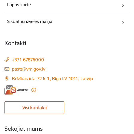
Lapas karte
Sīkdatņu izvēles maiņa
Kontakti
+371 67876000
E-pasts:
pasts@vm.gov.lv
Brīvības iela 72 k-1, Rīga LV-1011, Latvija
Visi kontakti
Sekojiet mums