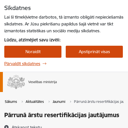
Pāriet uz lapas saturu
Sīkdatnes
Spied
lai meklētu
Enter
Lai šī tīmekļvietne darbotos, tā izmanto obligāti nepieciešamās
sīkdatnes. Ar Jūsu piekrišanu papildus šajā vietnē var tikt
izmantotas statistikas un sociālo mediju sīkdatnes.
Lūdzu, atzīmējiet savu izvēli:
Noraidīt
Apstiprināt visas
Pārvaldīt sīkdatnes
Sākums
Aktualitātes
Jaunumi
Pārrunā ārstu resertifikācijas jaut
Pārrunā ārstu resertifikācijas jautājumus
Atskaņot tekstu