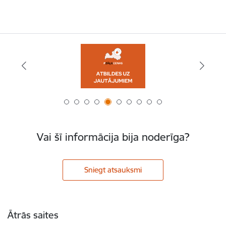
Vai šī informācija bija noderīga?
Sniegt atsauksmi
Kājene
Ātrās saites