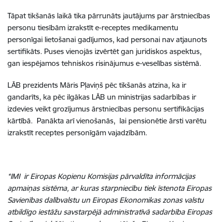
Tāpat tikšanās laikā tika pārrunāts jautājums par ārstniecības
personu tiesībām izrakstīt e-receptes medikamentu
personīgai lietošanai gadījumos, kad personai nav atjaunots
sertifikāts. Puses vienojās izvērtēt gan juridiskos aspektus,
gan iespējamos tehniskos risinājumus e-veselības sistēmā.
LĀB prezidents Māris Pļaviņš pēc tikšanās atzina, ka ir
gandarīts, ka pēc ilgākas LĀB un ministrijas sadarbības ir
izdevies veikt grozījumus ārstniecības personu sertifikācijas
kārtībā. Panākta arī vienošanās, lai pensionētie ārsti varētu
izrakstīt receptes personīgām vajadzībām.
*IMI ir Eiropas Kopienu Komisijas pārvaldīta informācijas
apmaiņas sistēma, ar kuras starpniecību tiek īstenota Eiropas
Savienības dalībvalstu un Eiropas Ekonomikas zonas valstu
atbildīgo iestāžu savstarpējā administratīvā sadarbība Eiropas