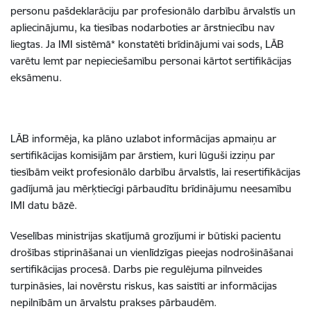
personu pašdeklarāciju par profesionālo darbību ārvalstīs un
apliecinājumu, ka tiesības nodarboties ar ārstniecību nav
liegtas. Ja IMI sistēmā* konstatēti brīdinājumi vai sods, LĀB
varētu lemt par nepieciešamību personai kārtot sertifikācijas
eksāmenu.
LĀB informēja, ka plāno uzlabot informācijas apmaiņu ar
sertifikācijas komisijām par ārstiem, kuri lūguši izziņu par
tiesībām veikt profesionālo darbību ārvalstīs, lai resertifikācijas
gadījumā jau mērķtiecīgi pārbaudītu brīdinājumu neesamību
IMI datu bāzē.
Veselības ministrijas skatījumā grozījumi ir būtiski pacientu
drošības stiprināšanai un vienlīdzīgas pieejas nodrošināšanai
sertifikācijas procesā. Darbs pie regulējuma pilnveides
turpināsies, lai novērstu riskus, kas saistīti ar informācijas
nepilnībām un ārvalstu prakses pārbaudēm.