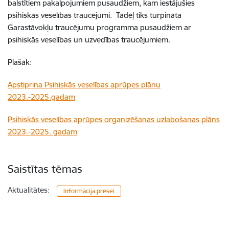
balstītiem pakalpojumiem pusaudžiem, kam iestājušies
psihiskās veselības traucējumi. Tādēļ tiks turpināta
Garastāvokļu traucējumu programma pusaudžiem ar
psihiskās veselības un uzvedības traucējumiem.
Plašāk:
Apstiprina Psihiskās veselības aprūpes plānu
2023.-2025.gadam
Psihiskās veselības aprūpes organizēšanas uzlabošanas plāns
2023.-2025. gadam
Saistītas tēmas
Aktualitātes:
Informācija presei