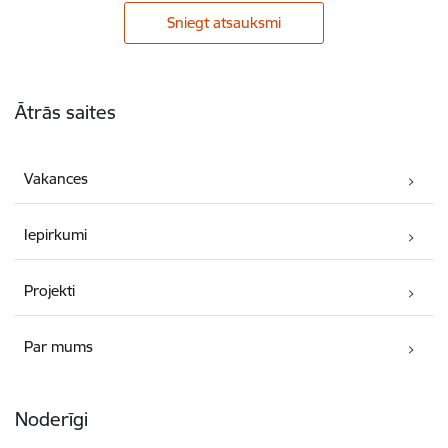
Sniegt atsauksmi
Kājene
Ātrās saites
Vakances
Iepirkumi
Projekti
Par mums
Noderīgi