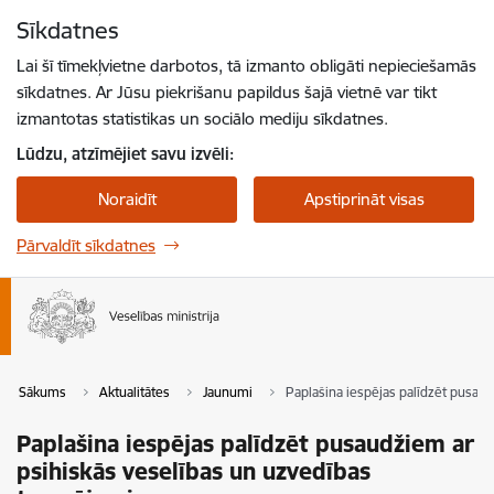
Pāriet uz lapas saturu
Sīkdatnes
Spied
lai meklētu
Enter
Lai šī tīmekļvietne darbotos, tā izmanto obligāti nepieciešamās
sīkdatnes. Ar Jūsu piekrišanu papildus šajā vietnē var tikt
izmantotas statistikas un sociālo mediju sīkdatnes.
Lūdzu, atzīmējiet savu izvēli:
Noraidīt
Apstiprināt visas
Pārvaldīt sīkdatnes
Sākums
Aktualitātes
Jaunumi
Paplašina iespējas palīdzēt pusau
Paplašina iespējas palīdzēt pusaudžiem ar
psihiskās veselības un uzvedības