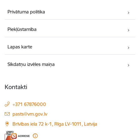
Privātuma politika
Piekļūstamība
Lapas karte
Sīkdatņu izvēles maiņa
Kontakti
+371 67876000
E-pasts:
pasts@vm.gov.lv
Brīvības iela 72 k-1, Rīga LV-1011, Latvija