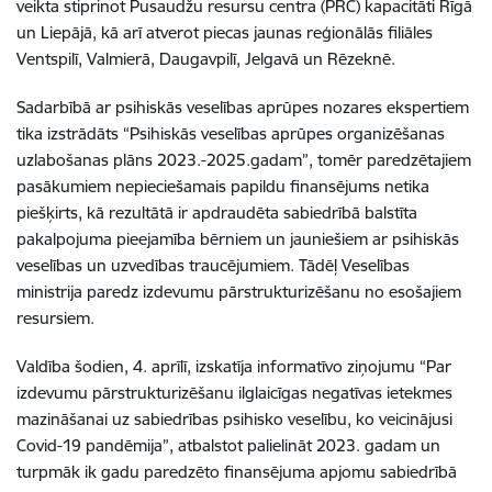
veikta stiprinot Pusaudžu resursu centra (PRC) kapacitāti Rīgā
un Liepājā, kā arī atverot piecas jaunas reģionālās filiāles
Ventspilī, Valmierā, Daugavpilī, Jelgavā un Rēzeknē.
Sadarbībā ar psihiskās veselības aprūpes nozares ekspertiem
tika izstrādāts “Psihiskās veselības aprūpes organizēšanas
uzlabošanas plāns 2023.-2025.gadam”, tomēr paredzētajiem
pasākumiem nepieciešamais papildu finansējums netika
piešķirts, kā rezultātā ir apdraudēta sabiedrībā balstīta
pakalpojuma pieejamība bērniem un jauniešiem ar psihiskās
veselības un uzvedības traucējumiem. Tādēļ Veselības
ministrija paredz izdevumu pārstrukturizēšanu no esošajiem
resursiem.
Valdība šodien, 4. aprīlī, izskatīja informatīvo ziņojumu “Par
izdevumu pārstrukturizēšanu ilglaicīgas negatīvas ietekmes
mazināšanai uz sabiedrības psihisko veselību, ko veicinājusi
Covid-19 pandēmija”, atbalstot palielināt 2023. gadam un
turpmāk ik gadu paredzēto finansējuma apjomu sabiedrībā