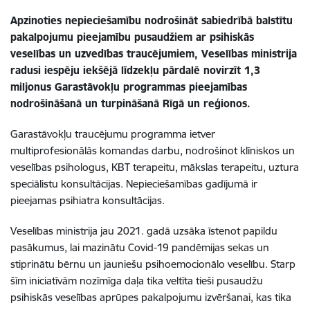
Apzinoties nepieciešamību nodrošināt sabiedrībā balstītu
pakalpojumu pieejamību pusaudžiem ar psihiskās
veselības un uzvedības traucējumiem, Veselības ministrija
radusi iespēju iekšējā līdzekļu pārdalē novirzīt 1,3
miljonus Garastāvokļu programmas pieejamības
nodrošināšanā un turpināšanā Rīgā un reģionos.
Garastāvokļu traucējumu programma ietver
multiprofesionālās komandas darbu, nodrošinot klīniskos un
veselības psihologus, KBT terapeitu, mākslas terapeitu, uztura
speciālistu konsultācijas. Nepieciešamības gadījumā ir
pieejamas psihiatra konsultācijas.
Veselības ministrija jau 2021. gadā uzsāka īstenot papildu
pasākumus, lai mazinātu Covid-19 pandēmijas sekas un
stiprinātu bērnu un jauniešu psihoemocionālo veselību. Starp
šīm iniciatīvām nozīmīga daļa tika veltīta tieši pusaudžu
psihiskās veselības aprūpes pakalpojumu izvēršanai, kas tika