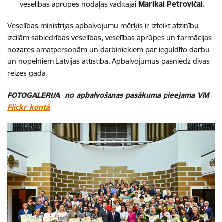
veselības aprūpes nodaļas vadītājai
Marikai Petrovičai.
Veselības ministrijas apbalvojumu mērķis ir izteikt atzinību
izcilām sabiedrības veselības, veselības aprūpes un farmācijas
nozares amatpersonām un darbiniekiem par ieguldīto darbu
un nopelniem Latvijas attīstībā. Apbalvojumus pasniedz divas
reizes gadā.
FOTOGALERIJA no apbalvošanas pasākuma pieejama VM
Flickr kontā