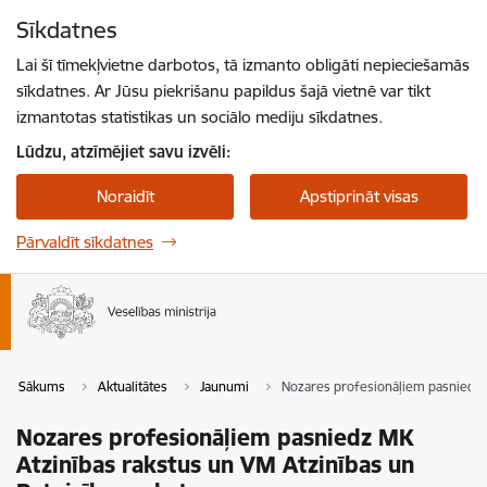
Pāriet uz lapas saturu
Sīkdatnes
Spied
lai meklētu
Enter
Lai šī tīmekļvietne darbotos, tā izmanto obligāti nepieciešamās
sīkdatnes. Ar Jūsu piekrišanu papildus šajā vietnē var tikt
izmantotas statistikas un sociālo mediju sīkdatnes.
Lūdzu, atzīmējiet savu izvēli:
Noraidīt
Apstiprināt visas
Pārvaldīt sīkdatnes
Sākums
Aktualitātes
Jaunumi
Nozares profesionāļiem pasniedz M
Nozares profesionāļiem pasniedz MK
Atzinības rakstus un VM Atzinības un