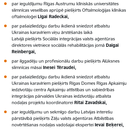
par ieguldījumu Rīgas Austrumu klīniskās universitātes
slimnīcas veselības aprūpē piešķirts Oftalmoloģijas klīnikas
oftalmoloģei
Līgai Radeckai,
par pašaizliedzīgu darbu ikdienā sniedzot atbalstu
Ukrainas karavīriem viņu ārstēšanās laikā
Latvijā piešķirts Sociālās integrācijas valsts aģentūras
direktores vietniece sociālās rehabilitācijas jomā
Daigai
Reinbergai,
par ilggadēju un profesionālu darbu piešķirts Alūksnes
slimnīcas māsai
Inesei Tēraudei,
par pašaizliedzīgu darbu ikdienā sniedzot atbalstu
Ukrainas karavīriem piešķirts Rīgas Domes Rīgas Apkaimju
iedzīvotāju centra Apkaimju attīstības un sabiedrības
integrācijas pārvaldes Ukrainas iedzīvotāju atbalsta
nodaļas projektu koordinatorei
Ritai Zavadskai,
par ieguldījumu un sekmīgo darbu Latvijas interešu
pārstāvībā piešķirts Zāļu valsts aģentūras Atbilstības
novērtēšanas nodaļas vadošajai ekspertei
Ievai Beķerei,