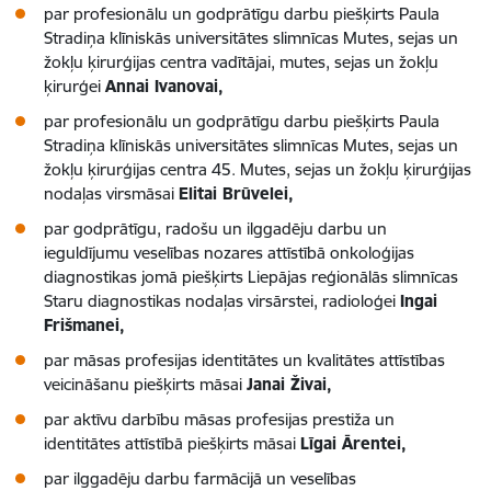
par profesionālu un godprātīgu darbu piešķirts Paula
Stradiņa klīniskās universitātes slimnīcas Mutes, sejas un
žokļu ķirurģijas centra vadītājai, mutes, sejas un žokļu
ķirurģei
Annai Ivanovai,
par profesionālu un godprātīgu darbu piešķirts Paula
Stradiņa klīniskās universitātes slimnīcas Mutes, sejas un
žokļu ķirurģijas centra 45. Mutes, sejas un žokļu ķirurģijas
nodaļas virsmāsai
Elitai Brūvelei,
par godprātīgu, radošu un ilggadēju darbu un
ieguldījumu veselības nozares attīstībā onkoloģijas
diagnostikas jomā piešķirts Liepājas reģionālās slimnīcas
Staru diagnostikas nodaļas virsārstei, radioloģei
Ingai
Frišmanei,
par māsas profesijas identitātes un kvalitātes attīstības
veicināšanu piešķirts māsai
Janai Živai,
par aktīvu darbību māsas profesijas prestiža un
identitātes attīstībā piešķirts māsai
Līgai Ārentei,
par ilggadēju darbu farmācijā un veselības