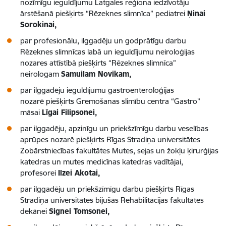
nozīmīgu ieguldījumu Latgales reģiona iedzīvotāju
ārstēšanā piešķirts “Rēzeknes slimnīca” pediatrei
Ņinai
Sorokinai,
par profesionālu, ilggadēju un godprātīgu darbu
Rēzeknes slimnīcas labā un ieguldījumu neiroloģijas
nozares attīstībā piešķirts “Rēzeknes slimnīca”
neirologam
Samuilam Novikam,
par ilggadēju ieguldījumu gastroenteroloģijas
nozarē piešķirts Gremošanas slimību centra “Gastro”
māsai
Līgai Filipsonei,
par ilggadēju, apzinīgu un priekšzīmīgu darbu veselības
aprūpes nozarē piešķirts Rīgas Stradiņa universitātes
Zobārstniecības fakultātes Mutes, sejas un žokļu ķirurģijas
katedras un mutes medicīnas katedras vadītājai,
profesorei
Ilzei Akotai,
par ilggadēju un priekšzīmīgu darbu piešķirts Rīgas
Stradiņa universitātes bijušās Rehabilitācijas fakultātes
dekānei
Signei Tomsonei,