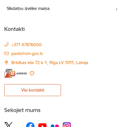
Sīkdatņu izvēles maiņa
Kontakti
+371 67876000
E-pasts:
pasts@vm.gov.lv
Brīvības iela 72 k-1, Rīga LV-1011, Latvija
Visi kontakti
Sekojiet mums