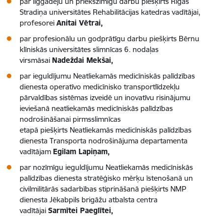
par ilggadēju un priekšzīmīgu darbu piešķirts Rīgas
Stradiņa universitātes Rehabilitācijas katedras vadītājai,
profesorei
Anitai Vētrai,
par profesionālu un godprātīgu darbu piešķirts Bērnu
klīniskās universitātes slimnīcas 6. nodaļas
virsmāsai
Nadeždai Mekšai,
par ieguldījumu Neatliekamās medicīniskās palīdzības
dienesta operatīvo medicīnisko transportlīdzekļu
pārvaldības sistēmas izveidē un inovatīvu risinājumu
ieviešanā neatliekamās medicīniskās palīdzības
nodrošināšanai pirmsslimnīcas
etapā piešķirts Neatliekamās medicīniskās palīdzības
dienesta Transporta nodrošinājuma departamenta
vadītājam
Egilam Lapiņam,
par nozīmīgu ieguldījumu Neatliekamās medicīniskās
palīdzības dienesta stratēģisko mērķu īstenošanā un
civilmilitārās sadarbības stiprināšanā piešķirts NMP
dienesta Jēkabpils brigāžu atbalsta centra
vadītājai
Sarmītei Paeglītei,