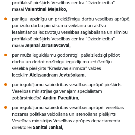
profilaksē piešķirts Veselības centra “Dziedniecība”
māsai
Valentīnai Meļeško,
par ilgu, apzinīgu un priekšžīmīgu darbu veselības aprūpē,
par izcilu darba pienākumu veikšanu un aktīvu
iesaistīšanos iedzīvotāju veselības saglabāšanā un slimību
profilaksē piešķirts Veselības centra “Dziedniecība”
māsai
Jeļenai Jaroslavcevai,
par mūža ieguldījumu godprātīgi, pašaizliedzīgi pildot
darbu un dodot nozīmīgu ieguldījumu iedzīvotāju
veselībā piešķirts “Krāslavas slimnīca” valdes
loceklim
Aleksandram Jevtušokam,
par ieguldījumu sabiedrības veselības aprūpē piešķirts
Veselības ministrijas galvenajam speciālistam
zobārstniecībā
Andim Paeglītim,
par ieguldījumu sabiedrības veselības aprūpē, veselības
nozares politikas veidošanā un īstenošanā piešķirts
Veselības ministrijas Veselības aprūpes departamenta
direktorei
Sanitai Jankai,