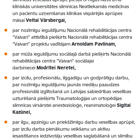
klīniskās universitātes slimnīcas Neatliekamās medicīnas
un pacientu uzņemšanas klīnikas vispārējās aprūpes
māsai
Veltai Vārsbergai,
par nozīmīgu ieguldījumu Nacionālā rehabilitācijas centra
“Vaivari” attīstībā piešķirts Nacionālā rehabilitācijas centra
“Vaivari” projektu vadītājam
Arnoldam Pavlinam,
par mūža ieguldījumu sociālajā darbā piešķirts Nacionālā
rehabilitācijas centra “Vaivari” sociālajai
darbiniecei
Modrītei Neretei,
par izcilu, profesionālu, ilggadīgu un godprātīgu darbu,
par nozīmīgu ieguldījumu jaunās mediķu paaudzes
profesionālā izglītošanā un Latvijas sabiedrības veselības
uzturēšanā piešķirts Traumatoloģijas un ortopēdijas
slimnīcas virsārstei anestezioloģe, reanimatoloģei
Sigitai
Kazūnei,
par ilgu, apzinīgu un priekšžīmīgu darbu veselības aprūpē,
par izcilu darba pienākumu veikšanu un aktīvu
iesaistīšanos iedzīvotāju veselības saglabāšanā un slimību