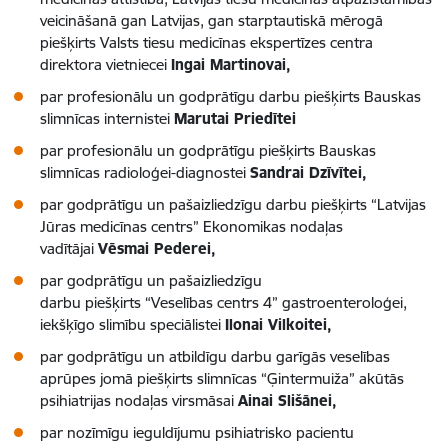
veicināšanā gan Latvijas, gan starptautiskā mērogā
piešķirts Valsts tiesu medicīnas ekspertīzes centra
direktora vietniecei
Ingai Martinovai,
par profesionālu un godprātīgu darbu piešķirts Bauskas
slimnīcas internistei
Marutai Priedītei
par profesionālu un godprātīgu piešķirts Bauskas
slimnīcas radioloģei-diagnostei
Sandrai Dzīvītei,
par godprātīgu un pašaizliedzīgu darbu piešķirts “Latvijas
Jūras medicīnas centrs” Ekonomikas nodaļas
vadītājai
Vēsmai Pederei,
par godprātīgu un pašaizliedzīgu
darbu piešķirts “Veselības centrs 4” gastroenteroloģei,
iekšķīgo slimību speciālistei
Ilonai Vilkoitei,
par godprātīgu un atbildīgu darbu garīgās veselības
aprūpes jomā piešķirts slimnīcas “Ģintermuiža” akūtās
psihiatrijas nodaļas virsmāsai
Ainai Slišānei,
par nozīmīgu ieguldījumu psihiatrisko pacientu