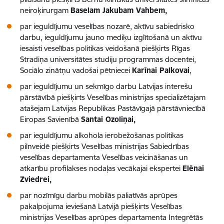
neiroķirurgam
Baselam Jakubam Vahbem,
par ieguldījumu veselības nozarē, aktīvu sabiedrisko
darbu, ieguldījumu jauno mediķu izglītošanā un aktīvu
iesaisti veselības politikas veidošanā piešķirts Rīgas
Stradiņa universitātes studiju programmas docentei,
Sociālo zinātņu vadošai pētniecei
Karīnai Palkovai
,
par ieguldījumu un sekmīgo darbu Latvijas interešu
pārstāvībā piešķirts Veselības ministrijas specializētajam
atašejam Latvijas Republikas Pastāvīgajā pārstāvniecībā
Eiropas Savienībā
Santai Ozoliņai,
par ieguldījumu alkohola ierobežošanas politikas
pilnveidē piešķirts Veselības ministrijas Sabiedrības
veselības departamenta Veselības veicināšanas un
atkarību profilakses nodaļas vecākajai ekspertei
Elēnai
Zviedrei,
par nozīmīgu darbu mobilās paliatīvās aprūpes
pakalpojuma ieviešanā Latvijā piešķirts Veselības
ministrijas Veselības aprūpes departamenta Integrētās