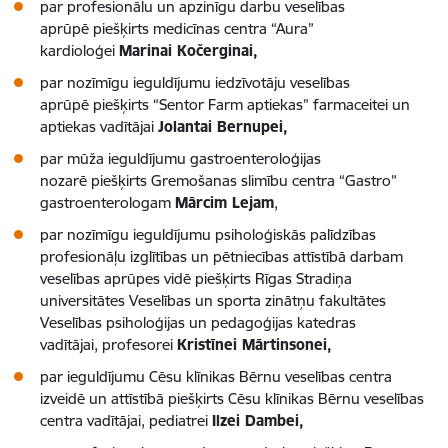
par profesionālu un apzinīgu darbu veselības
aprūpē piešķirts medicīnas centra “Aura”
kardioloģei
Marinai Kočerginai,
par nozīmīgu ieguldījumu iedzīvotāju veselības
aprūpē piešķirts “Sentor Farm aptiekas” farmaceitei un
aptiekas vadītājai
Jolantai Bernupei,
par mūža ieguldījumu gastroenteroloģijas
nozarē piešķirts Gremošanas slimību centra “Gastro”
gastroenterologam
Mārcim Lejam
,
par nozīmīgu ieguldījumu psiholoģiskās palīdzības
profesionāļu izglītības un pētniecības attīstībā darbam
veselības aprūpes vidē piešķirts Rīgas Stradiņa
universitātes Veselības un sporta zinātņu fakultātes
Veselības psiholoģijas un pedagoģijas katedras
vadītājai, profesorei
Kristīnei Mārtinsonei,
par ieguldījumu Cēsu klīnikas Bērnu veselības centra
izveidē un attīstībā piešķirts Cēsu klīnikas Bērnu veselības
centra vadītājai, pediatrei
Ilzei Dambei,