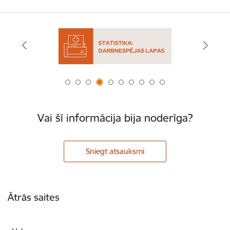
Vai šī informācija bija noderīga?
Sniegt atsauksmi
Kājene
Ātrās saites