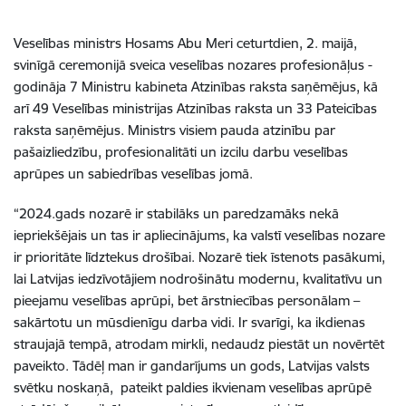
Veselības ministrs Hosams Abu Meri ceturtdien, 2. maijā,
svinīgā ceremonijā sveica veselības nozares profesionāļus -
godināja 7 Ministru kabineta Atzinības raksta saņēmējus, kā
arī 49 Veselības ministrijas Atzinības raksta un 33 Pateicības
raksta saņēmējus. Ministrs visiem pauda atzinību par
pašaizliedzību, profesionalitāti un izcilu darbu veselības
aprūpes un sabiedrības veselības jomā.
“2024.gads nozarē ir stabilāks un paredzamāks nekā
iepriekšējais un tas ir apliecinājums, ka valstī veselības nozare
ir prioritāte līdztekus drošībai. Nozarē tiek īstenots pasākumi,
lai Latvijas iedzīvotājiem nodrošinātu modernu, kvalitatīvu un
pieejamu veselības aprūpi, bet ārstniecības personālam –
sakārtotu un mūsdienīgu darba vidi. Ir svarīgi, ka ikdienas
straujajā tempā, atrodam mirkli, nedaudz piestāt un novērtēt
paveikto. Tādēļ man ir gandarījums un gods, Latvijas valsts
svētku noskaņā, pateikt paldies ikvienam veselības aprūpē