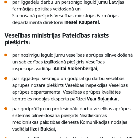
par ilggadēju darbu un personīgo ieguldījumu Latvijas
farmācijas politikas veidošanā un
īstenošanā piešķirts Veselības ministrijas Farmācijas
departamenta direktorei
Inesei Kauperei.
Veselības ministrijas Pateicības raksts
piešķirts:
par nozīmīgu ieguldījumu veselības aprūpes pilnveidošanā
un sabiedrības izglītošanā piešķirts Veselības
inspekcijas vadītājai
Anitai Slokenbergai,
par ilggadēju, sekmīgu un godprātīgu darbu veselības
aprūpes nozarē piešķirts Veselības inspekcijas Veselības
aprūpes departamenta, Veselības aprūpes kvalitātes
kontroles nodaļas eksperta palīdzei
Vijai Soļaņikai,
par godprātīgu un profesionālu darbu veselības aprūpes
sistēmas pilnveidošanā piešķirts Neatliekamās
medicīniskās palīdzības dienesta Komunikācijas nodaļas
vadītājai
Ilzei Bukšai,