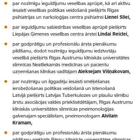
par nozīmīgu ieguldījumu veselības aprūpē, kā arī aktīvu
iesaisti veselības politikas veidošanā piešķirts Rīgas
psihiatrijas un narkoloģijas centra psihiatrei
Lienei Sīlei,
par
ieguldījumu sabiedrības veselības aprūpē piešķirts
Liepājas Ģimenes veselības centra ārstei
Lindai Reiclei,
par godprātīgu un profesionālu ārsta pienākumu
pildīšanu, dodot nozīmīgu ieguldījumu iedzīvotāju
veselībā piešķirts Rīgas Austrumu klīniskās universitātes
slimnīcas Neatliekamās medicīnas un pacientu
uzņemšanas klīnikas vadītājam
Aleksejam Višņakovam,
par nozīmīgu un ilggadēju iesaisti smēķēšanas
ierobežošanas politikas veidošanā un īstenošanā
Latvijā piešķirts Latvijas Tuberkulozes un plaušu slimību
ārstu asociācijas valdes priekšsēdētājam, Rīgas Austrumu
klīniskās universitātes slimnīcas pneimonoloģijas
galvenajam speciālistam, pneimonologam
Alvilam
Kramam,
par godprātīgu un profesionālu ārsta pienākumu
pildīšanu piešķirts Bērnu klīniskās universitātes slimnīcas