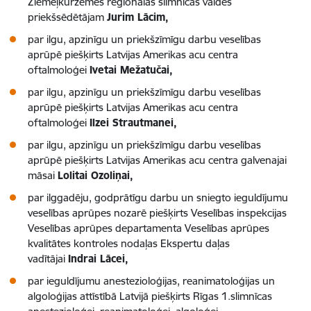
Ziemeļkurzemes reģionālās slimnīcas valdes
priekšsēdētājam
Jurim Lācim,
par ilgu, apzinīgu un priekšzīmīgu darbu veselības
aprūpē piešķirts Latvijas Amerikas acu centra
oftalmoloģei
Ivetai Mežatučai,
par ilgu, apzinīgu un priekšzīmīgu darbu veselības
aprūpē piešķirts Latvijas Amerikas acu centra
oftalmoloģei
Ilzei Strautmanei,
par ilgu, apzinīgu un priekšzīmīgu darbu veselības
aprūpē piešķirts Latvijas Amerikas acu centra galvenajai
māsai
Lolitai Ozoliņai,
par ilggadēju, godprātīgu darbu un sniegto ieguldījumu
veselības aprūpes nozarē piešķirts Veselības inspekcijas
Veselības aprūpes departamenta Veselības aprūpes
kvalitātes kontroles nodaļas Ekspertu daļas
vadītājai
Indrai Lācei,
par ieguldījumu anestezioloģijas, reanimatoloģijas un
algoloģijas attīstībā Latvijā piešķirts Rīgas 1.slimnīcas