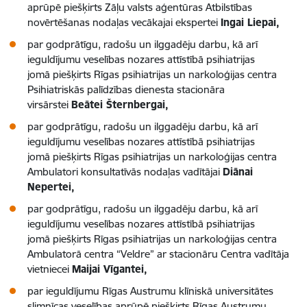
aprūpē piešķirts Zāļu valsts aģentūras Atbilstības
novērtēšanas nodaļas vecākajai ekspertei
Ingai Liepai,
par godprātīgu, radošu un ilggadēju darbu, kā arī
ieguldījumu veselības nozares attīstībā psihiatrijas
jomā piešķirts Rīgas psihiatrijas un narkoloģijas centra
Psihiatriskās palīdzības dienesta stacionāra
virsārstei
Beātei Šternbergai,
par godprātīgu, radošu un ilggadēju darbu, kā arī
ieguldījumu veselības nozares attīstībā psihiatrijas
jomā piešķirts Rīgas psihiatrijas un narkoloģijas centra
Ambulatori konsultatīvās nodaļas vadītājai
Diānai
Nepertei,
par godprātīgu, radošu un ilggadēju darbu, kā arī
ieguldījumu veselības nozares attīstībā psihiatrijas
jomā piešķirts Rīgas psihiatrijas un narkoloģijas centra
Ambulatorā centra “Veldre” ar stacionāru Centra vadītāja
vietniecei
Maijai Vīgantei,
par ieguldījumu Rīgas Austrumu klīniskā universitātes
slimnīcas veselības aprūpē piešķirts Rīgas Austrumu