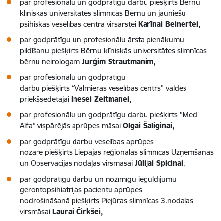
par profesionālu un godprātīgu darbu piešķirts Bērnu
klīniskās universitātes slimnīcas Bērnu un jauniešu
psihiskās veselības centra virsārstei
Karīnai Beinertei,
par godprātīgu un profesionālu ārsta pienākumu
pildīšanu piešķirts Bērnu klīniskās universitātes slimnīcas
bērnu neirologam
Jurģim Strautmanim,
par profesionālu un godprātīgu
darbu piešķirts “Valmieras veselības centrs” valdes
priekšsēdētājai
Inesei Zeitmanei,
par profesionālu un godprātīgu darbu piešķirts “Med
Alfa” vispārējās aprūpes māsai
Olgai Šaliginai,
par godprātīgu darbu veselības aprūpes
nozarē piešķirts Liepājas reģionālās slimnīcas Uzņemšanas
un Observācijas nodaļas virsmāsai
Jūlijai Spicinai,
par godprātīgu darbu un nozīmīgu ieguldījumu
gerontopsihiatrijas pacientu aprūpes
nodrošināšanā piešķirts Piejūras slimnīcas 3.nodaļas
virsmāsai
Laurai Čirkšei,