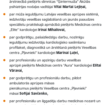
ārstniecībā piešķirts slimnīcas “Ģintermuiža” Akūtās
psihiatrijas nodaļas vadītājai
Vitai Martai Lejiņai,
par mūža ieguldījumu Latvijas veselības aprūpes sistēmā,
iedzīvotāju veselības saglabāšanā un jaunās paaudzes
speciālistu praktiskajā apmācībā piešķirts Medicīnas centra
„Elite” kardioloģei
Irinai Mihailovai,
par godprātīgu, pašaizliedzīgu darbu, nozīmīgu
ieguldījumu iedzīvotāju kardioloģisko saslimšanu
profilaksē, diagnostikā un ārstēšanā piešķirts Veselības
centra „Pļavnieki” kardioloģei
Marinai Ļuļei,
par profesionālu un apzinīgu darbu veselības
aprūpē piešķirts Medicīnas centrs “Aura” kardioloģei
Elitai
Vāravai,
par godprātīgu un profesionālu darbu, pildot
ambulatorās aprūpes māsas
pienākumus piešķirts Veselības centra „Pļavnieki”
māsai
Sofijai Savčenko,
par profesionālu un ilggadēju darbu medicīnas nozarē un