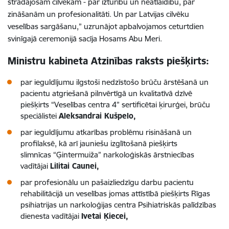
strādājošam cilvēkam - par izturību un neatlaidību, par
zināšanām un profesionalitāti. Un par Latvijas cilvēku
veselības sargāšanu,” uzrunājot apbalvojamos ceturtdien
svinīgajā ceremonijā sacīja Hosams Abu Meri.
Ministru kabineta Atzinības raksts piešķirts:
par ieguldījumu ilgstoši nedzīstošo brūču ārstēšanā un
pacientu atgriešanā pilnvērtīgā un kvalitatīvā dzīvē
piešķirts “Veselības centra 4” sertificētai ķirurģei, brūču
speciālistei
Aleksandrai Kušpelo,
par ieguldījumu atkarības problēmu risināšanā un
profilaksē, kā arī jauniešu izglītošanā piešķirts
slimnīcas “Ģintermuiža” narkoloģiskās ārstniecības
vadītājai
Lilitai Caunei,
par profesionālu un pašaizliedzīgu darbu pacientu
rehabilitācijā un veselības jomas attīstībā piešķirts Rīgas
psihiatrijas un narkoloģijas centra Psihiatriskās palīdzības
dienesta vadītājai
Ivetai Ķiecei,