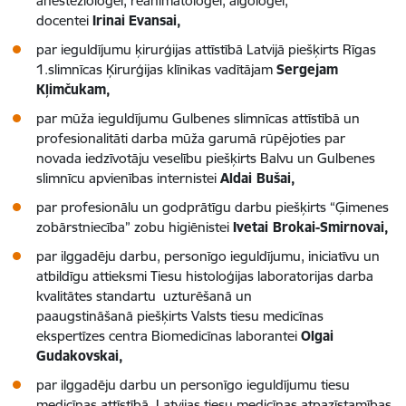
anestezioloģei, reanimatoloģei, algoloģei,
docentei
Irinai
Evansai,
par ieguldījumu ķirurģijas attīstībā Latvijā piešķirts Rīgas
1.slimnīcas Ķirurģijas klīnikas vadītājam
Sergejam
Kļimčukam,
par mūža ieguldījumu Gulbenes slimnīcas attīstībā un
profesionalitāti darba mūža garumā rūpējoties par
novada iedzīvotāju veselību piešķirts Balvu un Gulbenes
slimnīcu apvienības internistei
Aldai Bušai,
par profesionālu un godprātīgu darbu piešķirts “Ģimenes
zobārstniecība” zobu higiēnistei
Ivetai Brokai-Smirnovai,
par ilggadēju darbu, personīgo ieguldījumu, iniciatīvu un
atbildīgu attieksmi Tiesu histoloģijas laboratorijas darba
kvalitātes standartu uzturēšanā un
paaugstināšanā piešķirts Valsts tiesu medicīnas
ekspertīzes centra Biomedicīnas laborantei
Olgai
Gudakovskai,
par ilggadēju darbu un personīgo ieguldījumu tiesu
medicīnas attīstībā, Latvijas tiesu medicīnas atpazīstamības