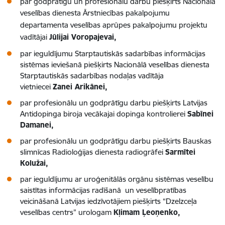
par godprātīgu un profesionālu darbu piešķirts Nacionālā
veselības dienesta
Ārstniecības pakalpojumu
departamenta veselības aprūpes pakalpojumu projektu
vadītāja
i
Jūlijai Voropajevai,
par ieguldījumu Starptautiskās sadarbības informācijas
sistēmas ieviešanā piešķirts Nacionālā veselības dienesta
Starptautiskās sadarbības nodaļas vadītāja
vietniecei
Zanei Arikānei,
par profesionālu un godprātīgu darbu piešķirts Latvijas
Antidopinga biroja vecākajai dopinga kontrolierei
Sabīnei
Damanei,
par profesionālu un godprātīgu darbu piešķirts Bauskas
slimnīcas Radioloģijas dienesta radiogrāfei
Sarmītei
Kolužai,
par ieguldījumu ar uroģenitālās orgānu sistēmas veselību
saistītas informācijas radīšanā un veselībpratības
veicināšanā Latvijas iedzīvotājiem piešķirts “Dzelzceļa
veselības centrs” urologam
Kļimam Ļeoņenko,