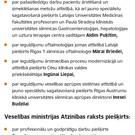
par pašaizliedzīgu darbu pacientu ārstēšanā un
izmeklēšanas metožu attīstībā, kā arī jauno speciālistu
sagatavošanā piešķirts Latvijas Universitātes Medicīnas
fakultātes profesoram un Paula Stradiņa klīniskās
universitātes slimnīcas Gastroenteroloģijas, hepatoloģijas
un uztura terapijas centra vadītājam
Aldim Puķītim,
par ieguldījumu oftalmoloģijas jomas attīstībā Latvijā
piešķirts Rīgas 1.slimnīcas oftalmoloģei
Mārai Briedei,
par ieguldījumu ārstniecības procesu modernizācijā un
attīstībā piešķirts Cēsu klīnikas valdes
priekšsēdētājai
Ingūnai Liepai,
par ieguldījumu veselības aprūpes sistēmas attīstībā un
jauno speciālistu sagatavošanā piešķirts Rīgas Austrumu
klīniskā universitātes slimnīcas aprūpes direktorei
Inesei
Budzilai
.
Veselības ministrijas Atzinības raksts piešķirts:
par profesionālu un godprātīgu darbu piešķirts