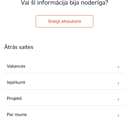
Vai šī informācija bija noderīga?
Sniegt atsauksmi
Kājene
Ātrās saites
Vakances
Iepirkumi
Projekti
Par mums