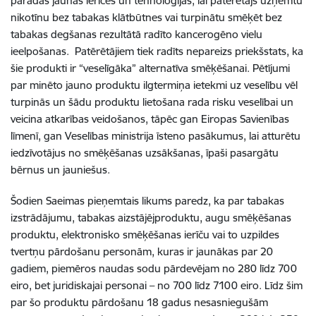
parādās jaunas ierīces un tehnoloģijas, lai patērētājs uzņemtu
nikotīnu bez tabakas klātbūtnes vai turpinātu smēķēt bez
tabakas degšanas rezultātā radīto kancerogēno vielu
ieelpošanas. Patērētājiem tiek radīts nepareizs priekšstats, ka
šie produkti ir “veselīgāka” alternatīva smēķēšanai. Pētījumi
par minēto jauno produktu ilgtermiņa ietekmi uz veselību vēl
turpinās un šādu produktu lietošana rada risku veselībai un
veicina atkarības veidošanos, tāpēc gan Eiropas Savienības
līmenī, gan Veselības ministrija īsteno pasākumus, lai atturētu
iedzīvotājus no smēķēšanas uzsākšanas, īpaši pasargātu
bērnus un jauniešus.
Šodien Saeimas pieņemtais likums paredz, ka par tabakas
izstrādājumu, tabakas aizstājējproduktu, augu smēķēšanas
produktu, elektronisko smēķēšanas ierīču vai to uzpildes
tvertņu pārdošanu personām, kuras ir jaunākas par 20
gadiem, piemēros naudas sodu pārdevējam no 280 līdz 700
eiro, bet juridiskajai personai – no 700 līdz 7100 eiro. Līdz šim
par šo produktu pārdošanu 18 gadus nesasniegušām