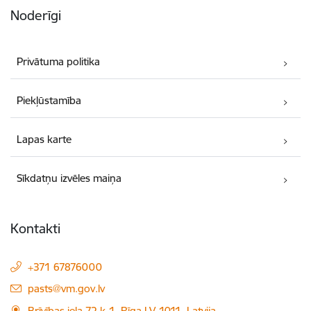
Noderīgi
Privātuma politika
Piekļūstamība
Lapas karte
Sīkdatņu izvēles maiņa
Kontakti
+371 67876000
E-pasts:
pasts@vm.gov.lv
Brīvības iela 72 k-1, Rīga LV-1011, Latvija