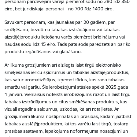
personām pārdevējam varēja piemērot sodu no 280 līdz 350
eiro, bet juridiskajai personai – no 700 līdz 1400 eiro.
Savukārt personām, kas jaunākas par 20 gadiem, par
smēķēšanu, bezdūmu tabakas izstrādājumu vai tabakas
aizstājējproduktu lietošanu varēs piemērot brīdinājumu vai
naudas sodu līdz 15 eiro. Tāds pats sods paredzēts arī par šo
produktu iegādāšanos vai glabāšanu.
Ar likuma grozījumiem arī aizliegts laist tirgū elektronisko
smēķēšanas ierīču šķidrumus un tabakas aizstājējproduktus,
kas satur aromatizētājus, izņemot tādus, kas rada tabakas
smaržu vai garšu. Šie ierobežojumi stāsies spēkā 2025.gada
1.janvārī. Vienlaikus noteikts ierobežojums ražot un laist tirgū
tabakas izstrādājumus un citus smēķēšanas produktus, kas
vizuāli atgādina saldumus, uzkodas, kā arī rotaļlietas. Ar
grozījumiem likumā nostiprinātas arī prasības, kādām jāatbilst
tabakas aizstājējproduktiem, lai tos varētu laist tirgū, tostarp
prasības sastāvam, iepakojuma noformējuma nosacījumi un