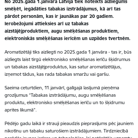
No 2025.gada 1.janvāra Latvijā tiek noteikts aizliegums
smēķēt, iegādāties tabakas izstrādājumus, kā arī tas
pārdot personām, kas ir jaunākas par 20 gadiem.
Ierobežojumi attieksies arī uz tabakas
aizstājējproduktiem, augu smēķēšanas produktiem,
elektroniskās smēķēšanas ierīcēm un uzpildes tvertnēm.
Aromatizētāji tiks aizliegti no 2025.gada 1.janvāra - tas ir, būs
aizliegts laist tirgū elektronisko smēķēšanas ierīču šķidrumus
un tabakas aizstājējproduktus, kas satur aromatizētājus,
izņemot tādus, kas rada tabakas smaržu vai garšu.
Saeima ceturtdien, 11.janvārī, galīgajā lasījumā pieņēma
grozījumus “Tabakas izstrādājumu, augu smēķēšanas
produktu, elektronisko smēķēšanas ierīču un to šķidrumu
aprites likumā”.
Pēdējo gadu laikā ir strauji pieaudzis pieprasījums pēc jauniem
nikotīnu un tabaku saturošiem izstrādājumiem. Tirdzniecībā