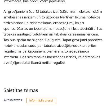
informācija, kas produktiem jāpievieno.
Ar grozījumiem šobrīd tabakas izstrādājumiem, elektroniskām
smēķēšanas ierīcēm un to uzpildes tvertnēm likumā noteiktie
tirdzniecības un reklamēšanas ierobežojumi, kā arī
sponsorēšanas un iepakojuma nosacījumi tiks attiecināti arī uz
tabakas aizstājējproduktiem un tabakas karsēšanas ierīcēm.
Tas būs spēkā no šī gada 1.augusta. Tāpat grozījumi paredzēs
noteikt naudas sodu par tabakas aizstājējproduktu aprites
regulējuma pārkāpumiem, piemēram, to iegādāšanos
internetā. Līdz šim tabakas karsēšanas ierīces, kā arī tabakas
aizstājējprodukti likumā netika regulēti.
Saistītas tēmas
Aktualitātes:
Informācija presei