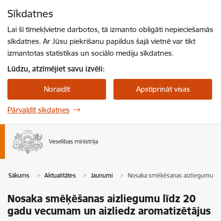
Pāriet uz lapas saturu
Sīkdatnes
Spied
lai meklētu
Enter
Lai šī tīmekļvietne darbotos, tā izmanto obligāti nepieciešamās
sīkdatnes. Ar Jūsu piekrišanu papildus šajā vietnē var tikt
izmantotas statistikas un sociālo mediju sīkdatnes.
Lūdzu, atzīmējiet savu izvēli:
Noraidīt
Apstiprināt visas
Pārvaldīt sīkdatnes
Sākums
Aktualitātes
Jaunumi
Nosaka smēķēšanas aizliegumu līd
Nosaka smēķēšanas aizliegumu līdz 20
gadu vecumam un aizliedz aromatizētājus