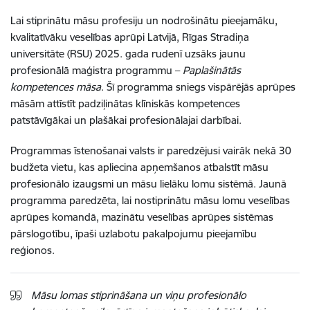
Lai stiprinātu māsu profesiju un nodrošinātu pieejamāku,
kvalitatīvāku veselības aprūpi Latvijā, Rīgas Stradiņa
universitāte (RSU) 2025. gada rudenī uzsāks jaunu
profesionālā maģistra programmu –
Paplašinātās
kompetences māsa
. Šī programma sniegs vispārējās aprūpes
māsām attīstīt padziļinātas klīniskās kompetences
patstāvīgākai un plašākai profesionālajai darbībai.
Programmas īstenošanai valsts ir paredzējusi vairāk nekā 30
budžeta vietu, kas apliecina apņemšanos atbalstīt māsu
profesionālo izaugsmi un māsu lielāku lomu sistēmā. Jaunā
programma paredzēta, lai nostiprinātu māsu lomu veselības
aprūpes komandā, mazinātu veselības aprūpes sistēmas
pārslogotību, īpaši uzlabotu pakalpojumu pieejamību
reģionos.
Māsu lomas stiprināšana un viņu profesionālo