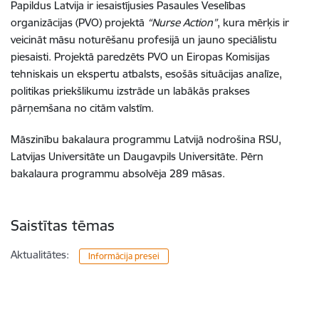
Papildus Latvija ir iesaistījusies Pasaules Veselības
organizācijas (PVO) projektā
“Nurse Action”
, kura mērķis ir
veicināt māsu noturēšanu profesijā un jauno speciālistu
piesaisti. Projektā paredzēts PVO un Eiropas Komisijas
tehniskais un ekspertu atbalsts, esošās situācijas analīze,
politikas priekšlikumu izstrāde un labākās prakses
pārņemšana no citām valstīm.
Māszinību bakalaura programmu Latvijā nodrošina RSU,
Latvijas Universitāte un Daugavpils Universitāte. Pērn
bakalaura programmu absolvēja 289 māsas.
Saistītas tēmas
Aktualitātes:
Informācija presei