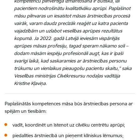
kompetenču pilnvērtīga izmantošana ir būtiska, lai
pacientiem nodrošinātu kvalitatīvāku aprūpi. Paplašinot
māsu pilnvaras un iesaistot māsas ārstniecības procesā
vairāk, varam daudz precīzāk reaģēt uz katra pacienta
vajadzībām un uzlabot veselības aprūpes rezultātus
kopumā. Ja 2022. gadā Latvijā ieviesām vispārējās
aprūpes māsas profesiju, tagad speram nākamo soli –
dodam māsām iespēju profesionāli augt, kas ir īpaši
svarīgi laikā, kad saskaramies ar ārstniecības personu
trūkumu un vienlaikus pieaugošu pacientu skaitu,” saka
Veselības ministrijas Cilvēkresursu nodaļas vadītāja
Kristīne Kļaviņa.
Paplašinātās kompetences māsa būs ārstniecības persona ar
spējām un tiesībām:
vadīt, koordinēt un īstenot uz cilvēku centrētu aprūpi;
piedalīties ārstniecībā un pieņemt klīniskus lēmumus;