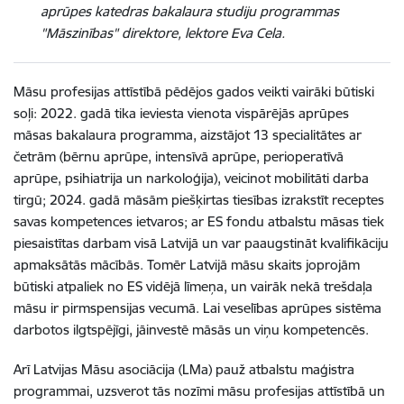
aprūpes katedras bakalaura studiju programmas
"Māszinības" direktore, lektore Eva Cela.
Māsu profesijas attīstībā pēdējos gados veikti vairāki būtiski
soļi: 2022. gadā tika ieviesta vienota vispārējās aprūpes
māsas bakalaura programma, aizstājot 13 specialitātes ar
četrām (bērnu aprūpe, intensīvā aprūpe, perioperatīvā
aprūpe, psihiatrija un narkoloģija), veicinot mobilitāti darba
tirgū; 2024. gadā māsām piešķirtas tiesības izrakstīt receptes
savas kompetences ietvaros; ar ES fondu atbalstu māsas tiek
piesaistītas darbam visā Latvijā un var paaugstināt kvalifikāciju
apmaksātās mācībās. Tomēr Latvijā māsu skaits joprojām
būtiski atpaliek no ES vidējā līmeņa, un vairāk nekā trešdaļa
māsu ir pirmspensijas vecumā. Lai veselības aprūpes sistēma
darbotos ilgtspējīgi, jāinvestē māsās un viņu kompetencēs.
Arī
Latvijas Māsu asociācija (LMa) pauž atbalstu maģistra
programmai, uzsverot tās nozīmi māsu profesijas attīstībā un