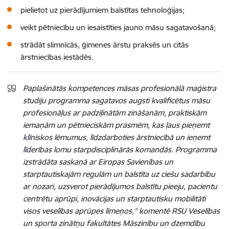
pielietot uz pierādījumiem balstītas tehnoloģijas;
veikt pētniecību un iesaistīties jauno māsu sagatavošanā;
strādāt slimnīcās, ģimenes ārstu praksēs un citās
ārstniecības iestādēs.
Paplašinātās kompetences māsas profesionālā maģistra
studiju programma sagatavos augsti kvalificētus māsu
profesionāļus ar padziļinātām zināšanām, praktiskām
iemaņām un pētnieciskām prasmēm, kas ļaus pieņemt
klīniskos lēmumus, līdzdarboties ārstniecībā un ieņemt
līderības lomu starpdisciplinārās komandās. Programma
izstrādāta saskaņā ar Eiropas Savienības un
starptautiskajām regulām un balstīta uz ciešu sadarbību
ar nozari, uzsverot pierādījumos balstītu pieeju, pacientu
centrētu aprūpi, inovācijas un starptautisku mobilitāti
visos veselības aprūpes līmeņos," komentē RSU Veselības
un sporta zinātņu fakultātes Māszinību un dzemdību