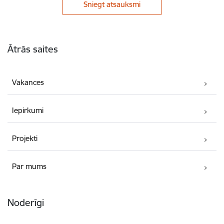
Sniegt atsauksmi
Kājene
Ātrās saites
Vakances
Iepirkumi
Projekti
Par mums
Noderīgi