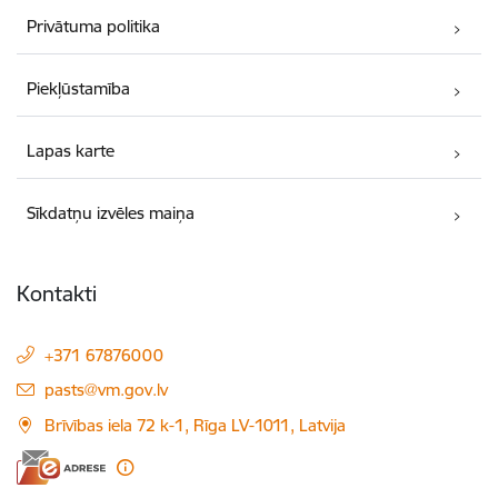
Privātuma politika
Piekļūstamība
Lapas karte
Sīkdatņu izvēles maiņa
Kontakti
+371 67876000
E-pasts:
pasts@vm.gov.lv
Brīvības iela 72 k-1, Rīga LV-1011, Latvija