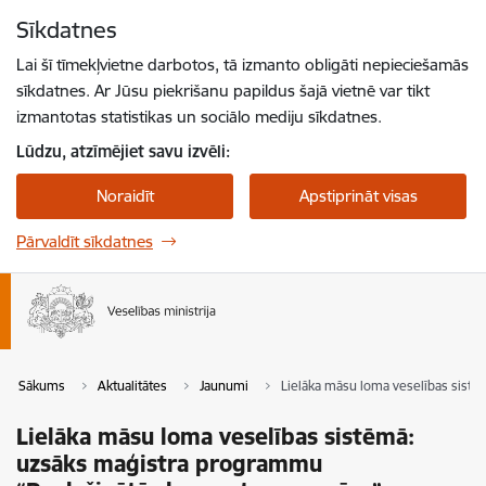
Pāriet uz lapas saturu
Sīkdatnes
Spied
lai meklētu
Enter
Lai šī tīmekļvietne darbotos, tā izmanto obligāti nepieciešamās
sīkdatnes. Ar Jūsu piekrišanu papildus šajā vietnē var tikt
izmantotas statistikas un sociālo mediju sīkdatnes.
Lūdzu, atzīmējiet savu izvēli:
Noraidīt
Apstiprināt visas
Pārvaldīt sīkdatnes
Sākums
Aktualitātes
Jaunumi
Lielāka māsu loma veselības sist
Lielāka māsu loma veselības sistēmā:
uzsāks maģistra programmu