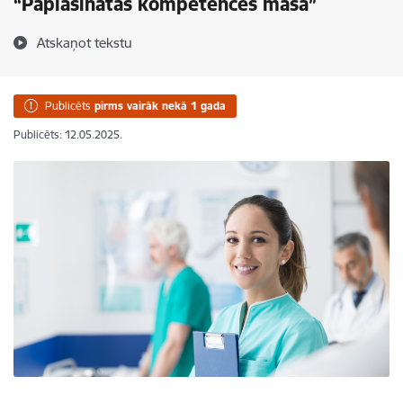
“Paplašinātās kompetences māsa”
Atskaņot tekstu
Publicēts
pirms vairāk nekā 1 gada
Publicēts: 12.05.2025.