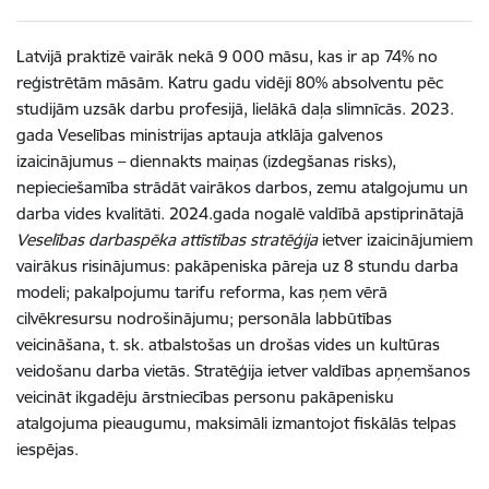
Latvijā praktizē vairāk nekā 9 000 māsu, kas ir ap 74% no
reģistrētām māsām. Katru gadu vidēji 80% absolventu pēc
studijām uzsāk darbu profesijā, lielākā daļa slimnīcās. 2023.
gada Veselības ministrijas aptauja atklāja galvenos
izaicinājumus – diennakts maiņas (izdegšanas risks),
nepieciešamība strādāt vairākos darbos, zemu atalgojumu un
darba vides kvalitāti. 2024.gada nogalē valdībā apstiprinātajā
Veselības darbaspēka attīstības stratēģija
ietver izaicinājumiem
vairākus risinājumus
: pakāpeniska pāreja uz 8 stundu darba
modeli; pakalpojumu tarifu reforma, kas ņem vērā
cilvēkresursu nodrošinājumu;
personāla labbūtības
veicināšana, t. sk. atbalstošas un drošas vides un kultūras
veidošanu darba vietās.
Stratēģija ietver valdības apņemšanos
veicināt ikgadēju ārstniecības personu pakāpenisku
atalgojuma pieaugumu, maksimāli izmantojot fiskālās telpas
iespējas.