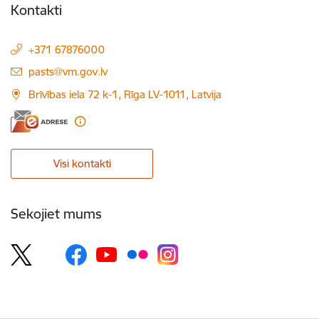
Kontakti
+371 67876000
E-pasts:
pasts@vm.gov.lv
Brīvības iela 72 k-1, Rīga LV-1011, Latvija
Visi kontakti
Sekojiet mums