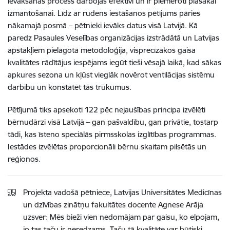
ievākšanas process darbojas efektīvi un ir piemēroti plašākai
izmantošanai. Līdz ar rudens iestāšanos pētījums pāries
nākamajā posmā – pētnieki ievāks datus visā Latvijā. Kā
paredz Pasaules Veselības organizācijas izstrādātā un Latvijas
apstākļiem pielāgotā metodoloģija, visprecīzākos gaisa
kvalitātes rādītājus iespējams iegūt tieši vēsajā laikā, kad sākas
apkures sezona un kļūst vieglāk novērot ventilācijas sistēmu
darbību un konstatēt tās trūkumus.
Pētījumā tiks apsekoti 122 pēc nejaušības principa izvēlēti
bērnudārzi visā Latvijā – gan pašvaldību, gan privātie, tostarp
tādi, kas īsteno speciālās pirmsskolas izglītības programmas.
Iestādes izvēlētas proporcionāli bērnu skaitam pilsētās un
reģionos.
Projekta vadošā pētniece, Latvijas Universitātes Medicīnas
un dzīvības zinātņu fakultātes docente Agnese Arāja
uzsver: Mēs bieži vien nedomājam par gaisu, ko elpojam,
jo tas taču ir neredzams. Taču tā kvalitāte var būtiski