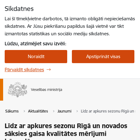
Pāriet uz lapas saturu
Sīkdatnes
Spied
lai meklētu
Enter
Lai šī tīmekļvietne darbotos, tā izmanto obligāti nepieciešamās
sīkdatnes. Ar Jūsu piekrišanu papildus šajā vietnē var tikt
izmantotas statistikas un sociālo mediju sīkdatnes.
Lūdzu, atzīmējiet savu izvēli:
Noraidīt
Apstiprināt visas
Pārvaldīt sīkdatnes
Sākums
Aktualitātes
Jaunumi
Līdz ar apkures sezonu Rīgā un no
Līdz ar apkures sezonu Rīgā un novados
sāksies gaisa kvalitātes mērījumi