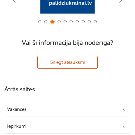
Vai šī informācija bija noderīga?
Sniegt atsauksmi
Kājene
Ātrās saites
Vakances
Iepirkumi