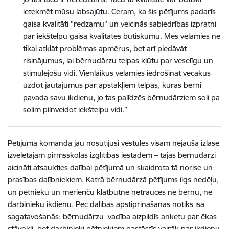
ietekmēt mūsu labsajūtu. Ceram, ka šis pētījums padarīs
gaisa kvalitāti "redzamu" un veicinās sabiedrības izpratni
par iekštelpu gaisa kvalitātes būtiskumu. Mēs vēlamies ne
tikai atklāt problēmas apmērus, bet arī piedāvāt
risinājumus, lai bērnudārzu telpas kļūtu par veselīgu un
stimulējošu vidi. Vienlaikus vēlamies iedrošināt vecākus
uzdot jautājumus par apstākļiem telpās, kurās bērni
pavada savu ikdienu, jo tas palīdzēs bērnudārziem soli pa
solim pilnveidot iekštelpu vidi.”
Pētījuma komanda jau nosūtījusi vēstules visām nejaušā izlasē
izvēlētajām pirmsskolas izglītības iestādēm – tajās bērnudārzi
aicināti atsaukties dalībai pētījumā un skaidrota tā norise un
prasības dalībniekiem. Katrā bērnudārzā pētījums ilgs nedēļu,
un pētnieku un mērierīču klātbūtne netraucēs ne bērnu, ne
darbinieku ikdienu. Pēc dalības apstiprināšanas notiks īsa
sagatavošanās: bērnudārzu
vadība aizpildīs anketu par ēkas
stāvokli, bet darbinieki pētniekiem pastāstīs vairāk par ikdienu