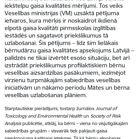
iekštelpu gaisa kvalitātes mērījumi. Tos veiks
Veselības ministrijas (VM) uzsāktā pētījuma
ietvaros, kura mērķis ir noskaidrot ikdienā
elpotā gaisa kvalitāti pirmsskolas izglītības
iestādēs un sagatavot priekšlikumus tā
uzlabošanai. Šis pētījums – līdz šim lielākais
bērnudārzu gaisa kvalitātes apsekojums Latvijā –
palīdzēs ne tikai izvērtēt esošo situāciju, bet arī
izstrādāt priekšlikumus profilaktiskiem bērnu
veselības aizsardzības pasākumiem, iezīmējot
virzienu turpmākajām sabiedrības veselības
iniciatīvām un nākamo periodu Mātes un bērna
veselības uzlabošanas plāniem.
Starptautiskie pierādījumi, tostarp žurnālos
Journal of
Toxicology and Environmental Health
un
Society of Risk
Analysis
publicētie, atklāj, ka bērni – viena no visjutīgākajām
sabiedrības grupām – visvairāk tiek pakļauti gaisa
piesārņojuma kaitīgajai ietekmei. Tā kā bērnu elpošanas,