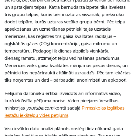
un apstākļiem telpās
. Katrā bērnudārzā izpētei tiks izvēlētas
trīs grupu telpas, kurās bērni uzturas visvairāk, priekšroku
dodot telpām, kurās uzturas vecāko grupu bērni. Pēc telpu
apsekošanas un uzmērīšanas pētnieki tajās uzstādīs
mērierīces, kas reģistrēs trīs gaisa kvalitātes rādītājus –
ogļskābās gāzes (CO
) koncentrāciju, gaisa mitrumu un
2
temperatūru. Pedagogi ik dienas aizpildīs vienkāršu
dienasgrāmatu, atzīmējot telpu vēdināšanas paradumus.
Mērierīces veiks gaisa kvalitātes mērījumus piecas dienas, un
pētnieki tos nepārtraukti attālināti uzraudzīs. Pēc tam iekārtas
tiks noņemtas un dati – pārbaudīti, anonimizēti un apkopoti.
Pētījuma dalībnieku ērtībai izveidots arī informatīvs video,
kurā izklāstīta pētījuma norise. Video pieejams Veselības
ministrijas
youtube.com
kontā
sadaļā
Pirmsskolas izglītības
iestāžu iekštelpu vides pētījums
.
Visu ievākto datu analīzi plānots noslēgt līdz nākamā gada
beigām, kad tiks publicēts pētījuma ziņojums. Tas ne vien