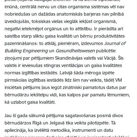
imūnā, centrālā nervu un citas organisma sistēmas vēl nav
nobriedušas un dažādas anatomiskās barjeras nav pilnībā
izveidojušās, toksiskas vielas vieglāk iekļūst organismā,
negatīvi ietekmējot orgānus un to attīstību. Ir pierādīta arī
saistība starp sliktu gaisa kvalitāti un bērnu produktivitātes
pazemināšanos: to atklāj, piemēram, izdevumos
Journal of
Building Engineering
un
Gesundheitswesen
publicētie
ziņojumi par pētījumiem Skandināvijas valstīs vai Vācijā. Šīs
valstis ir ieviesušas stingras ventilācijas un gaisa kvalitātes
normas izglītības iestādēs. Latvijā šāda mēroga izpēte
pirmskolas izglītības iestādēs līdz šim nav veikta, tādēļ VM
iniciētais pētījums ļaus iegūt zinātniski pamatotus datus par
bērnudārzu iekštelpu vidi, kas kalpos par pamatu lēmumiem,
kā uzlabot gaisa kvalitāti.
Jau šī gada sākumā pētījuma sagatavošanas posmā divos
bērnudārzos Rīgā un Jelgavā tika veikta pilotizpēte. Tā
apliecināja, ka izvēlētā metodika, instrumenti un datu