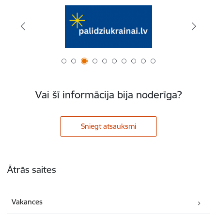
Vai šī informācija bija noderīga?
Sniegt atsauksmi
Kājene
Ātrās saites
Vakances