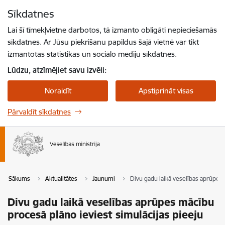
Pāriet uz lapas saturu
Sīkdatnes
Spied
lai meklētu
Enter
Lai šī tīmekļvietne darbotos, tā izmanto obligāti nepieciešamās
sīkdatnes. Ar Jūsu piekrišanu papildus šajā vietnē var tikt
izmantotas statistikas un sociālo mediju sīkdatnes.
Lūdzu, atzīmējiet savu izvēli:
Noraidīt
Apstiprināt visas
Pārvaldīt sīkdatnes
Sākums
Aktualitātes
Jaunumi
Divu gadu laikā veselības aprūpes 
Divu gadu laikā veselības aprūpes mācību
procesā plāno ieviest simulācijas pieeju