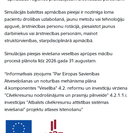
Simulācijās balstītas apmācības pieejai ir nozīmīga loma
pacientu drošības uzlabošanā, jaunu metožu vai tehnoloģiju
apguvē, ārstniecības personu rotācijā, piesaistot jaunus
darbiniekus vai ārstniecības personām, mainot
struktūrvienības, starpdisciplinārā apmācībā.
Simulācijas pieejas ieviešana veselības aprūpes mācību
procesā plānota līdz 2026.gada 31.augustam.
*Informatīvais ziņojums "Par Eiropas Savienības
Atveseļošanas un noturības mehānisma plāna
4.komponentes "Veselība" 4.2. reformu un investīciju virziena
"Cilvēkresursu nodrošinājums un prasmju pilnveide" 4.2.1.1.i.
investīcijas "Atbalsts cilvēkresursu attīstības sistēmas
ieviešanai" projektu atlases īstenošanu"