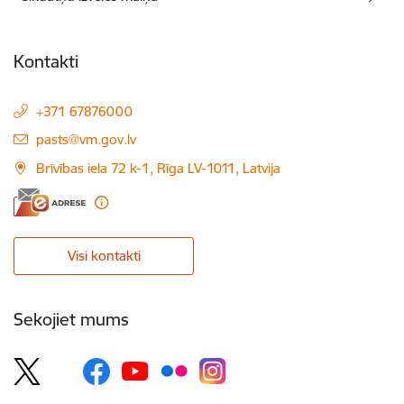
Kontakti
+371 67876000
E-pasts:
pasts@vm.gov.lv
Brīvības iela 72 k-1, Rīga LV-1011, Latvija
Visi kontakti
Sekojiet mums