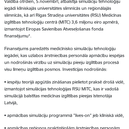
Valdība otrdien, 5.novembrī, atbalstīja simulāciju tehnoloģiju
iegādi klīniskajās universitātes slimnīcās un reģionālajās
slimnīcās, kā arī Rīgas Stradiņa universitātes (RSU) Medicīnas
izglītības tehnoloģiju centrā (MITC) 3,6 miljonu eiro apmērā,
izmantojot Eiropas Savienības Atveseļošanas fonda
finansējumu*.
Finansējums paredzēts medicīnisko simulāciju tehnoloģiju
iegādei, kas uzlabos ārstniecības personāla apmācību iespējas
un nodrošinās virzību uz simulāciju pieeju izglītības procesā
visu līmeņu izglītības posmos. Investīcijas nodrošinās:
• iespēju teorijā apgūtās zināšanas pielietot praksē drošā vidē,
izmantojot simulācijas tehnoloģijas RSU MITC, kas ir vadošā
simulācijā balstītas medicīnas izglītības pieejas īstenotāja
Latvijā,
• apmācības simulāciju programmā "lives-on" jeb klīniskā vidē,
• apmācības reģionos praktizējošām ārstniecības personām.