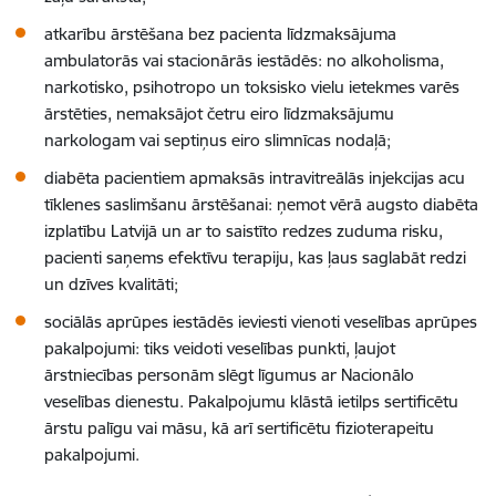
atkarību ārstēšana bez pacienta līdzmaksājuma
ambulatorās vai stacionārās iestādēs: no alkoholisma,
narkotisko, psihotropo un toksisko vielu ietekmes varēs
ārstēties, nemaksājot četru eiro līdzmaksājumu
narkologam vai septiņus eiro slimnīcas nodaļā;
diabēta pacientiem apmaksās intravitreālās injekcijas acu
tīklenes saslimšanu ārstēšanai: ņemot vērā augsto diabēta
izplatību Latvijā un ar to saistīto redzes zuduma risku,
pacienti saņems efektīvu terapiju, kas ļaus saglabāt redzi
un dzīves kvalitāti;
sociālās aprūpes iestādēs ieviesti vienoti veselības aprūpes
pakalpojumi: tiks veidoti veselības punkti, ļaujot
ārstniecības personām slēgt līgumus ar Nacionālo
veselības dienestu. Pakalpojumu klāstā ietilps sertificētu
ārstu palīgu vai māsu, kā arī sertificētu fizioterapeitu
pakalpojumi.