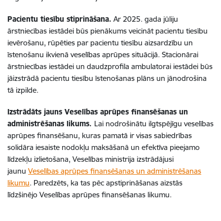
Pacientu tiesību stiprināšana.
Ar 2025. gada jūliju
ārstniecības iestādei būs pienākums veicināt pacientu tiesību
ievērošanu, rūpēties par pacientu tiesību aizsardzību un
īstenošanu ikvienā veselības aprūpes situācijā. Stacionārai
ārstniecības iestādei un daudzprofila ambulatorai iestādei būs
jāizstrādā pacientu tiesību īstenošanas plāns un jānodrošina
tā izpilde.
Izstrādāts jauns Veselības aprūpes finansēšanas un
administrēšanas likums.
Lai nodrošinātu ilgtspējīgu veselības
aprūpes finansēšanu, kuras pamatā ir visas sabiedrības
solidāra iesaiste nodokļu maksāšanā un efektīva pieejamo
līdzekļu izlietošana, Veselības ministrija izstrādājusi
jaunu
Veselības aprūpes finansēšanas un administrēšanas
likumu
. Paredzēts, ka tas pēc apstiprināšanas aizstās
līdzšinējo Veselības aprūpes finansēšanas likumu.