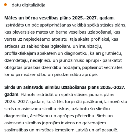
datu digitalizācija.
Mātes un bērna veselības plāns 2025.–2027. gadam.
Izstrādāts un pēc apstiprināšanas valdībā spēkā stāsies plāns,
kas pievērsīsies mātes un bērna veselības uzlabošanai, kas
vērsts uz nepieciešamo atbalstu, tajā skaitā profilaksi, kas
attiecas uz sabiedrības izglītošanu un imunizāciju,
profilaktiskajām apskatēm un diagnostiku, kā arī grūtnieču,
dzemdētāju, nedēļnieču un jaundzimušo aprūpi - pārskatot
obligātās prasības dzemdību nodaļām, paplašinot vecmātes
lomu pirmsdzemdību un pēcdzemdību aprūpē.
Sirds un asinsvadu slimību uzlabošanas plāns 2025.-2027.
gadam
. Plānots izstrādāt un spēkā stāsies jaunais plāns
2025.-2027. gadam, kurā tiks turpināti pasākumi, lai novērstu
sirds un asinsvadu slimību riskus, uzlabotu šo slimību
diagnostiku, ārstēšanu un aprūpes pēctecību. Sirds un
asinsvadu slimības joprojām ir viens no galvenajiem
saslimstības un mirstības iemesliem Latvijā un arī pasaulē.