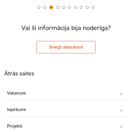
Vai šī informācija bija noderīga?
Sniegt atsauksmi
Kājene
Ātrās saites
Vakances
Iepirkumi
Projekti