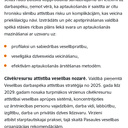
darbaspēku, ņemot vērā, ka aptaukošanās ir saistīta ar citu
hronisku slimību attīstības risku un komplikācijām, kas veicina
priekšlaicīgu nāvi. Izstrādāts un pēc apstiprināšanas valdībā
spēkā stāsies rīcības plāns liekā svara un aptaukošanās
mazināšanai ar uzsvaru uz:
profilaksi un sabiedrības veselībpratību,
veselīgāka dzīvesveida veicināšanu,
efektīvām aptaukošanās ārstēšanas metodēm.
Cilvēkresursu attīstība veselības nozarē.
Valdībā
pieņemtā
Veselības darbaspēka attīstības stratēģija no 2025. gada līdz
2029. gadam nosaka turpmākos virzienus cilvēkresursu
attīstībai veselības aprūpes sistēmā, koncentrējoties
uz ārstniecības personu vajadzībām, darba vidi, labbūtību,
izglītību, darba un privātās dzīves līdzsvaru. Virzieni
atbilst starptautiskajai praksei, tajā skaitā Pasaules veselības
organizācijas rekomendācijām.