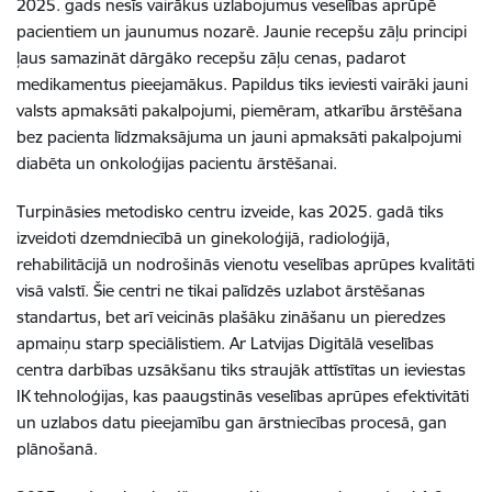
2025. gads nesīs vairākus uzlabojumus veselības aprūpē
pacientiem un jaunumus nozarē. Jaunie recepšu zāļu principi
ļaus samazināt dārgāko recepšu zāļu cenas, padarot
medikamentus pieejamākus. Papildus tiks ieviesti vairāki jauni
valsts apmaksāti pakalpojumi, piemēram, atkarību ārstēšana
bez pacienta līdzmaksājuma un jauni apmaksāti pakalpojumi
diabēta un onkoloģijas pacientu ārstēšanai.
Turpināsies metodisko centru izveide, kas 2025. gadā tiks
izveidoti dzemdniecībā un ginekoloģijā, radioloģijā,
rehabilitācijā un nodrošinās vienotu veselības aprūpes kvalitāti
visā valstī. Šie centri ne tikai palīdzēs uzlabot ārstēšanas
standartus, bet arī veicinās plašāku zināšanu un pieredzes
apmaiņu starp speciālistiem. Ar Latvijas Digitālā veselības
centra darbības uzsākšanu tiks straujāk attīstītas un ieviestas
IK tehnoloģijas, kas paaugstinās veselības aprūpes efektivitāti
un uzlabos datu pieejamību gan ārstniecības procesā, gan
plānošanā.