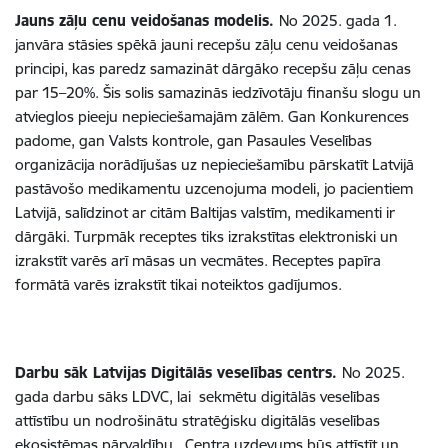
Jauns zāļu cenu veidošanas modelis.
No 2025. gada 1.
janvāra stāsies spēkā jauni recepšu zāļu cenu veidošanas
principi, kas paredz samazināt dārgāko recepšu zāļu cenas
par 15–20%. Šis solis samazinās iedzīvotāju finanšu slogu un
atvieglos pieeju nepieciešamajām zālēm. Gan Konkurences
padome, gan Valsts kontrole, gan Pasaules Veselības
organizācija norādījušas uz nepieciešamību pārskatīt Latvijā
pastāvošo medikamentu uzcenojuma modeli, jo pacientiem
Latvijā, salīdzinot ar citām Baltijas valstīm, medikamenti ir
dārgāki. Turpmāk receptes tiks izrakstītas elektroniski un
izrakstīt varēs arī māsas un vecmātes. Receptes papīra
formātā varēs izrakstīt tikai noteiktos gadījumos.
Darbu sāk Latvijas Digitālās veselības centrs.
No 2025.
gada darbu sāks LDVC, lai sekmētu digitālās veselības
attīstību un nodrošinātu stratēģisku digitālās veselības
ekosistēmas pārvaldību. Centra uzdevums būs attīstīt un