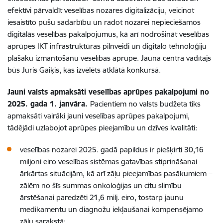
efektīvi pārvaldīt veselības nozares digitalizāciju, veicinot
iesaistīto pušu sadarbību un radot nozarei nepieciešamos
digitālās veselības pakalpojumus, kā arī nodrošināt veselības
aprūpes IKT infrastruktūras pilnveidi un digitālo tehnoloģiju
plašāku izmantošanu veselības aprūpē. Jaunā centra vadītājs
būs Juris Gaiķis, kas izvēlēts atklātā konkursā.
Jauni valsts apmaksāti veselības aprūpes pakalpojumi no
2025. gada 1. janvāra.
Pacientiem no valsts budžeta tiks
apmaksāti vairāki jauni veselības aprūpes pakalpojumi,
tādējādi uzlabojot aprūpes pieejamību un dzīves kvalitāti:
veselības nozarei 2025. gadā papildus ir piešķirti 30,16
miljoni eiro veselības sistēmas gatavības stiprināšanai
ārkārtas situācijām, kā arī zāļu pieejamības pasākumiem –
zālēm no šīs summas onkoloģijas un citu slimību
ārstēšanai paredzēti 21,6 milj. eiro, tostarp jaunu
medikamentu un diagnožu iekļaušanai kompensējamo
zāļu sarakstā;