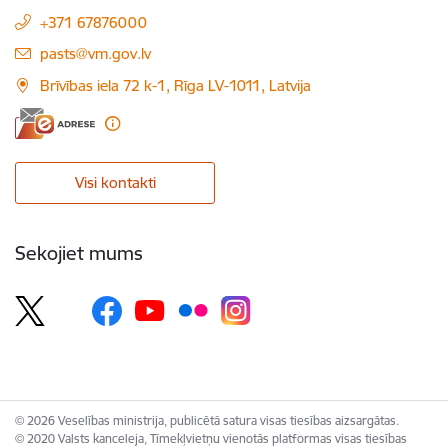
+371 67876000
E-pasts:
pasts@vm.gov.lv
Brīvības iela 72 k-1, Rīga LV-1011, Latvija
Visi kontakti
Sekojiet mums
© 2026 Veselības ministrija, publicētā satura visas tiesības aizsargātas.
© 2020 Valsts kanceleja, Tīmekļvietņu vienotās platformas visas tiesības