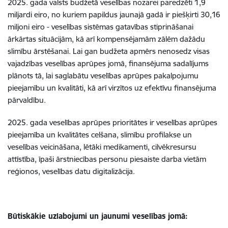
2025. gada valsts budžetā veselības nozarei paredzēti 1,9
miljardi eiro, no kuriem papildus jaunajā gadā ir piešķirti 30,16
miljoni eiro - veselības sistēmas gatavības stiprināšanai
ārkārtas situācijām, kā arī kompensējamām zālēm dažādu
slimību ārstēšanai. Lai gan budžeta apmērs nenosedz visas
vajadzības veselības aprūpes jomā, finansējuma sadalījums
plānots tā, lai saglabātu veselības aprūpes pakalpojumu
pieejamību un kvalitāti, kā arī virzītos uz efektīvu finansējuma
pārvaldību.
2025. gada veselības aprūpes prioritātes ir veselības aprūpes
pieejamība un kvalitātes celšana, slimību profilakse un
veselības veicināšana, lētāki medikamenti, cilvēkresursu
attīstība, īpaši ārstniecības personu piesaiste darba vietām
reģionos, veselības datu digitalizācija.
Būtiskākie uzlabojumi un jaunumi veselības jomā: