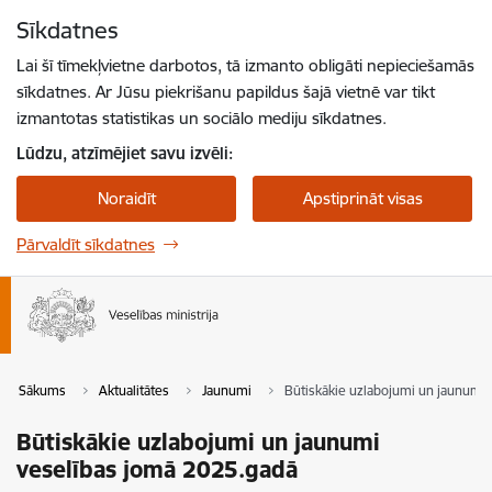
Pāriet uz lapas saturu
Sīkdatnes
Spied
lai meklētu
Enter
Lai šī tīmekļvietne darbotos, tā izmanto obligāti nepieciešamās
sīkdatnes. Ar Jūsu piekrišanu papildus šajā vietnē var tikt
izmantotas statistikas un sociālo mediju sīkdatnes.
Lūdzu, atzīmējiet savu izvēli:
Noraidīt
Apstiprināt visas
Pārvaldīt sīkdatnes
Sākums
Aktualitātes
Jaunumi
Būtiskākie uzlabojumi un jaunumi
Būtiskākie uzlabojumi un jaunumi
veselības jomā 2025.gadā