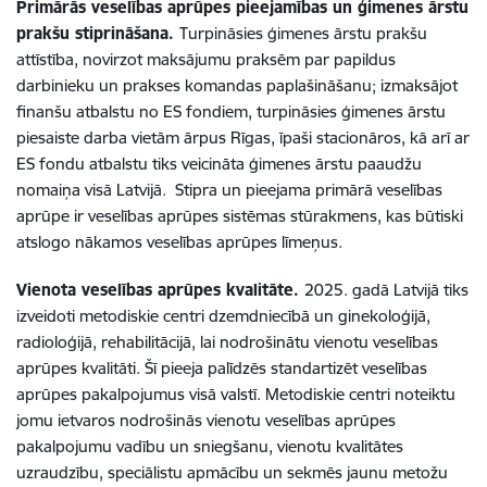
Primārās veselības aprūpes pieejamības un ģimenes ārstu
prakšu stiprināšana.
Turpināsies ģimenes ārstu prakšu
attīstība, novirzot maksājumu praksēm par papildus
darbinieku un prakses komandas paplašināšanu; izmaksājot
finanšu atbalstu no ES fondiem, turpināsies ģimenes ārstu
piesaiste darba vietām ārpus Rīgas, īpaši stacionāros, kā arī ar
ES fondu atbalstu tiks veicināta ģimenes ārstu paaudžu
nomaiņa visā Latvijā. Stipra un pieejama primārā veselības
aprūpe ir veselības aprūpes sistēmas stūrakmens, kas būtiski
atslogo nākamos veselības aprūpes līmeņus.
Vienota veselības aprūpes kvalitāte.
2025. gadā Latvijā tiks
izveidoti metodiskie centri dzemdniecībā un ginekoloģijā,
radioloģijā, rehabilitācijā, lai nodrošinātu vienotu veselības
aprūpes kvalitāti. Šī pieeja palīdzēs standartizēt veselības
aprūpes pakalpojumus visā valstī. Metodiskie centri noteiktu
jomu ietvaros nodrošinās vienotu veselības aprūpes
pakalpojumu vadību un sniegšanu, vienotu kvalitātes
uzraudzību, speciālistu apmācību un sekmēs jaunu metožu