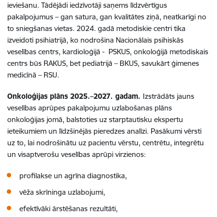
ieviešanu. Tādējādi iedzīvotāji saņems līdzvērtīgus
pakalpojumus – gan satura, gan kvalitātes ziņā, neatkarīgi no
to sniegšanas vietas. 2024. gadā metodiskie centri tika
izveidoti psihiatrijā, ko nodrošina Nacionālais psihiskās
veselības centrs, kardioloģijā - PSKUS, onkoloģijā metodiskais
centrs būs RAKUS, bet pediatrijā – BKUS, savukārt ģimenes
medicīnā – RSU.
Onkoloģijas plāns 2025.–2027. gadam.
Izstrādāts jauns
veselības aprūpes pakalpojumu uzlabošanas plāns
onkoloģijas jomā, balstoties uz starptautisku ekspertu
ieteikumiem un līdzšinējās pieredzes analīzi. Pasākumi vērsti
uz to, lai nodrošinātu uz pacientu vērstu, centrētu, integrētu
un visaptverošu veselības aprūpi virzienos:
profilakse un agrīna diagnostika,
vēža skrīninga uzlabojumi,
efektīvāki ārstēšanas rezultāti,