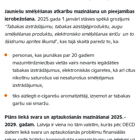
Jauniešu smēķēšanas atkarību mazināšana un pieejamības
ierobežošana.
2025.gada 1.janvārī stāsies spēkā grozījumi
“Tabakas izstrādājumu, tabakas aizstājējproduktu, augu
smēķēšanas produktu, elektronisko smēķēšanas ierīču un to
šķidrumu aprites likumā
”, kas tajā skaitā paredz to, ka:
personas, kas jaunākas par 20 gadiem
mazumtirdzniecības vietās vairs nevarēs iegādāties
tabakas izstrādājumus, elektroniskās cigaretes, kā arī citus
nikotīnu saturošus vai nesaturošus smēķējamus
izstrādājumus,
tiks aizliegti e-cigarešu aromatizētāji, izņemot ar tabakas
garšu vai smaržu.
Plāns liekā svara un aptaukošanās mazināšanai 2025.–
2029. gadam.
Latvija ir viena no tām valstīm, kurās pēc OECD
datiem liekā svara un aptaukošanās problēmu finansiālās
sekas radīs būtisku kopprodukta samazinājumu un ietekmi uz