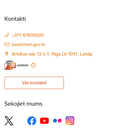
Kontakti
+371 67876000
E-pasts:
pasts@vm.gov.lv
Brīvības iela 72 k-1, Rīga LV-1011, Latvija
Visi kontakti
Sekojiet mums