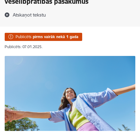
veselībpratības pasākumus
Atskaņot tekstu
Publicēts
pirms vairāk nekā 1 gada
Publicēts: 07.01.2025.