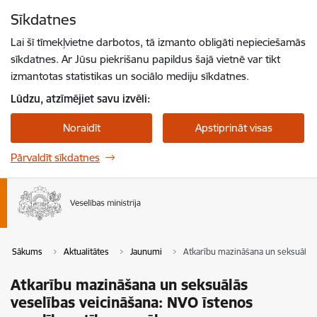
Pāriet uz lapas saturu
Sīkdatnes
Spied
lai meklētu
Enter
Lai šī tīmekļvietne darbotos, tā izmanto obligāti nepieciešamās
sīkdatnes. Ar Jūsu piekrišanu papildus šajā vietnē var tikt
izmantotas statistikas un sociālo mediju sīkdatnes.
Lūdzu, atzīmējiet savu izvēli:
Noraidīt
Apstiprināt visas
Pārvaldīt sīkdatnes
Sākums
Aktualitātes
Jaunumi
Atkarību mazināšana un seksuālās 
Atkarību mazināšana un seksuālās
veselības veicināšana: NVO īstenos