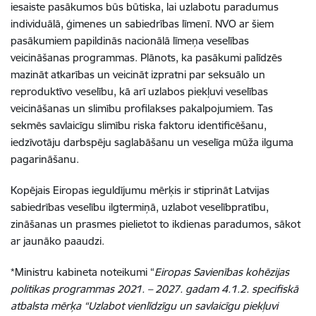
iesaiste pasākumos būs būtiska, lai uzlabotu paradumus
individuālā, ģimenes un sabiedrības līmenī. NVO ar šiem
pasākumiem papildinās nacionālā līmeņa veselības
veicināšanas programmas. Plānots, ka pasākumi palīdzēs
mazināt atkarības un veicināt izpratni par seksuālo un
reproduktīvo veselību, kā arī uzlabos piekļuvi veselības
veicināšanas un slimību profilakses pakalpojumiem. Tas
sekmēs savlaicīgu slimību riska faktoru identificēšanu,
iedzīvotāju darbspēju saglabāšanu un veselīga mūža ilguma
pagarināšanu.
Kopējais Eiropas ieguldījumu mērķis ir stiprināt Latvijas
sabiedrības veselību ilgtermiņā, uzlabot veselībpratību,
zināšanas un prasmes pielietot to ikdienas paradumos, sākot
ar jaunāko paaudzi.
*Ministru kabineta noteikumi “
Eiropas Savienības kohēzijas
politikas programmas 2021. – 2027. gadam 4.1.2. specifiskā
atbalsta mērķa “Uzlabot vienlīdzīgu un savlaicīgu piekļuvi