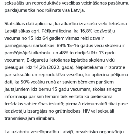
seksuālās un reproduktīvās veselības veicināšanas pasākumu
pārklājums tiks nodrošināts visā Latvijā.
Statistikas dati apliecina, ka atkarību izraisošo vielu lietošana
Latvijā sākas agri. Pētījumi liecina, ka 16,8% iedzīvotāju
vecumā no 15 līdz 64 gadiem vismaz reizi dzīvē ir
pamēģinājuši narkotikas; 89% 15–16 gadus vecu skolēnu ir
pamēģinājuši alkoholu, un 48% to darījuši līdz 13 gadu
vecumam; E-cigarešu lietošanas izplatība skolēnu vidū
pieaugusi līdz 14,2% (2022. gadā). Nepietiekama ir izpratne
par seksuālo un reproduktīvo veselību, ko apliecina pētījuma
dati, ka 50% vecāku runā ar saviem bērniem par šiem
jautājumiem līdz bērnu 15 gadu vecumam; skolas sniegtā
informācija par šīm tēmām tiek vērtēta kā pietiekama
trešdaļas sabiedrības ieskatā; pirmajā dzimumaktā tikai puse
iedzīvotāju izsargājas no grūtniecības, HIV vai seksuāli
transmisīvajām slimībām.
Lai uzlabotu veselībpratību Latvijā, nevalstisko organizāciju