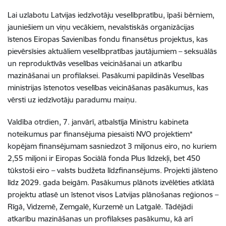
Lai uzlabotu Latvijas iedzīvotāju veselībpratību, īpaši bērniem,
jauniešiem un viņu vecākiem, nevalstiskās organizācijas
īstenos Eiropas Savienības fondu finansētus projektus, kas
pievērsīsies aktuāliem veselībpratības jautājumiem – seksuālās
un reproduktīvās veselības veicināšanai un atkarību
mazināšanai un profilaksei. Pasākumi papildinās Veselības
ministrijas īstenotos veselības veicināšanas pasākumus, kas
vērsti uz iedzīvotāju paradumu maiņu.
Valdība otrdien, 7. janvārī, atbalstīja Ministru kabineta
noteikumus par finansējuma piesaisti NVO projektiem*
kopējam finansējumam sasniedzot 3 miljonus eiro, no kuriem
2,55 miljoni ir Eiropas Sociālā fonda Plus līdzekļi, bet 450
tūkstoši eiro – valsts budžeta līdzfinansējums. Projekti jāīsteno
līdz 2029. gada beigām. Pasākumus plānots izvēlēties atklātā
projektu atlasē un īstenot visos Latvijas plānošanas reģionos –
Rīgā, Vidzemē, Zemgalē, Kurzemē un Latgalē. Tādējādi
atkarību mazināšanas un profilakses pasākumu, kā arī