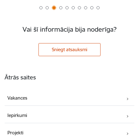
Vai šī informācija bija noderīga?
Sniegt atsauksmi
Kājene
Ātrās saites
Vakances
Iepirkumi
Projekti