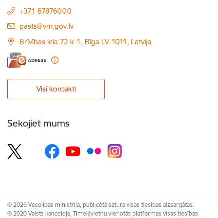
+371 67876000
E-pasts:
pasts@vm.gov.lv
Brīvības iela 72 k-1, Rīga LV-1011, Latvija
Visi kontakti
Sekojiet mums
© 2026 Veselības ministrija, publicētā satura visas tiesības aizsargātas.
© 2020 Valsts kanceleja, Tīmekļvietņu vienotās platformas visas tiesības