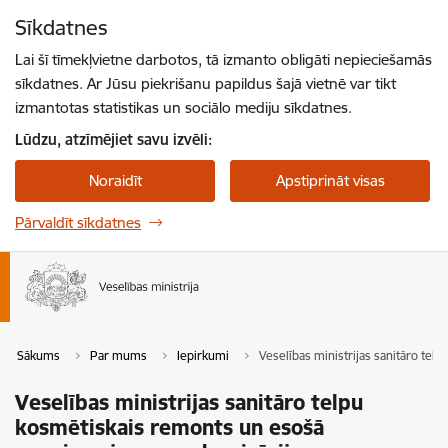
Pāriet uz lapas saturu
Sīkdatnes
Spied
lai meklētu
Enter
Lai šī tīmekļvietne darbotos, tā izmanto obligāti nepieciešamās
sīkdatnes. Ar Jūsu piekrišanu papildus šajā vietnē var tikt
izmantotas statistikas un sociālo mediju sīkdatnes.
Lūdzu, atzīmējiet savu izvēli:
Noraidīt
Apstiprināt visas
Pārvaldīt sīkdatnes
Sākums
Par mums
Iepirkumi
Veselības ministrijas sanitāro te
Veselības ministrijas sanitāro telpu
kosmētiskais remonts un esošā