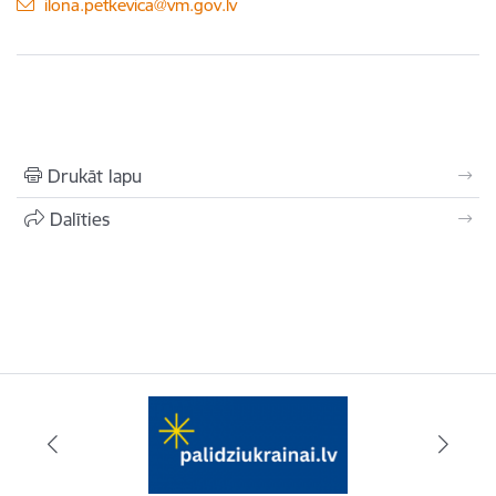
E-pasts:
ilona.petkevica@vm.gov.lv
Drukāt lapu
Dalīties