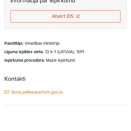
Informācija par iepirkumu
Atvērt EIS
Pasūtītājs
Veselības ministrija
Līguma izpildes vieta
72 k-1 (LATVIJA), 1011
Iepirkuma procedūra
Mazie iepirkumi
Kontakti
E-pasts:
ilona.petkevica@vm.gov.lv