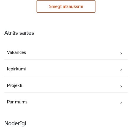
Sniegt atsauksmi
Kājene
Ātrās saites
Vakances
Iepirkumi
Projekti
Par mums
Noderīgi