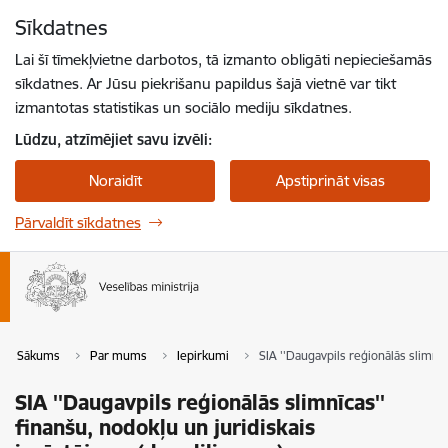
Pāriet uz lapas saturu
Sīkdatnes
Spied
lai meklētu
Enter
Lai šī tīmekļvietne darbotos, tā izmanto obligāti nepieciešamās
sīkdatnes. Ar Jūsu piekrišanu papildus šajā vietnē var tikt
izmantotas statistikas un sociālo mediju sīkdatnes.
Lūdzu, atzīmējiet savu izvēli:
Noraidīt
Apstiprināt visas
Pārvaldīt sīkdatnes
Sākums
Par mums
Iepirkumi
SIA ''Daugavpils reģionālās slimnīc
SIA ''Daugavpils reģionālās slimnīcas''
finanšu, nodokļu un juridiskais