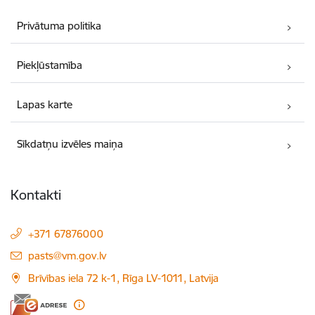
Privātuma politika
Piekļūstamība
Lapas karte
Sīkdatņu izvēles maiņa
Kontakti
+371 67876000
E-pasts:
pasts@vm.gov.lv
Brīvības iela 72 k-1, Rīga LV-1011, Latvija