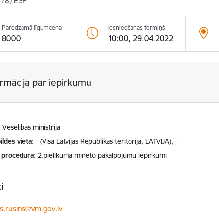
/8/ESF
Paredzamā līgumcena
Iesniegšanas termiņš
8000
10:00, 29.04.2022
ormācija par iepirkumu
Veselības ministrija
ildes vieta
- (Visa Latvijas Republikas teritorija, LATVIJA), -
 procedūra
2.pielikumā minēto pakalpojumu iepirkumi
i
ts:
s.rusins@vm.gov.lv