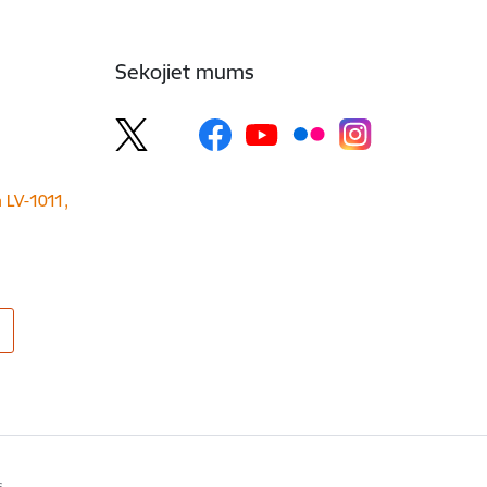
Sekojiet mums
a LV-1011,
s.