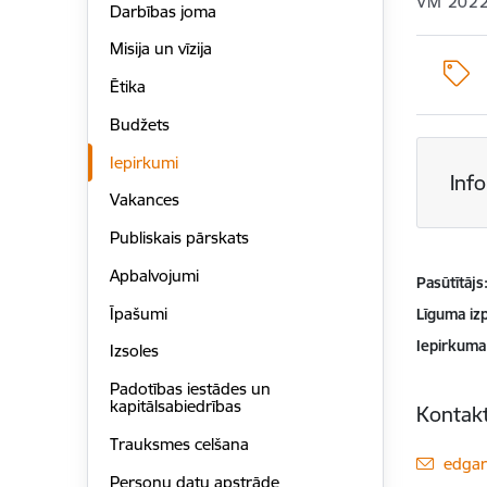
VM 2022
Darbības joma
Misija un vīzija
Ētika
Budžets
Iepirkumi
Inf
Vakances
Publiskais pārskats
Apbalvojumi
Pasūtītājs
Īpašumi
Līguma izp
Iepirkuma
Izsoles
Padotības iestādes un
kapitālsabiedrības
Kontakt
Trauksmes celšana
E-pas
edgar
Personu datu apstrāde