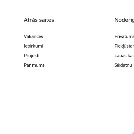
Kājene
Ātrās saites
Noderīg
Vakances
Privātuma
Iepirkumi
Piekļūsta
Projekti
Lapas kar
Par mums
Sīkdatņu 
©