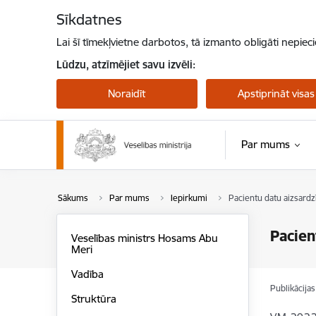
Pāriet uz lapas saturu
Sīkdatnes
Lai šī tīmekļvietne darbotos, tā izmanto obligāti nepiec
Lūdzu, atzīmējiet savu izvēli:
Noraidīt
Apstiprināt visas
Par mums
Sākums
Par mums
Iepirkumi
Pacientu datu aizsardzī
Pacien
Veselības ministrs Hosams Abu
Meri
Vadība
Publikācija
Struktūra