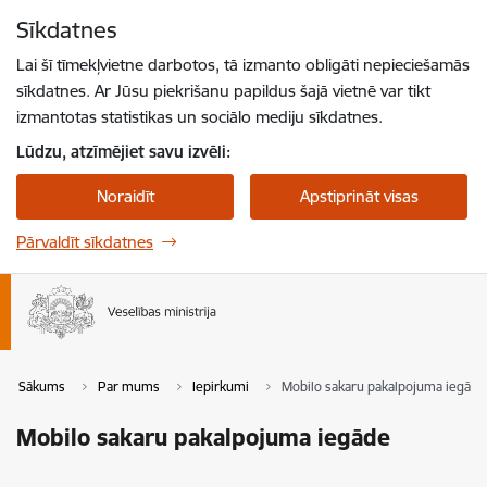
Pāriet uz lapas saturu
Sīkdatnes
Spied
lai meklētu
Enter
Lai šī tīmekļvietne darbotos, tā izmanto obligāti nepieciešamās
sīkdatnes. Ar Jūsu piekrišanu papildus šajā vietnē var tikt
izmantotas statistikas un sociālo mediju sīkdatnes.
Lūdzu, atzīmējiet savu izvēli:
Noraidīt
Apstiprināt visas
Pārvaldīt sīkdatnes
Sākums
Par mums
Iepirkumi
Mobilo sakaru pakalpojuma iegāde
Mobilo sakaru pakalpojuma iegāde