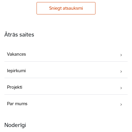
Sniegt atsauksmi
Kājene
Ātrās saites
Vakances
Iepirkumi
Projekti
Par mums
Noderīgi