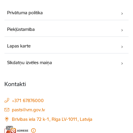
Privātuma politika
Piekļūstamība
Lapas karte
Sīkdatņu izvēles maiņa
Kontakti
+371 67876000
E-pasts:
pasts@vm.gov.lv
Brīvības iela 72 k-1, Rīga LV-1011, Latvija