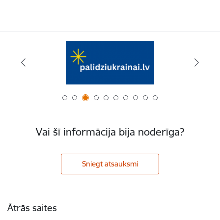
Vai šī informācija bija noderīga?
Sniegt atsauksmi
Kājene
Ātrās saites