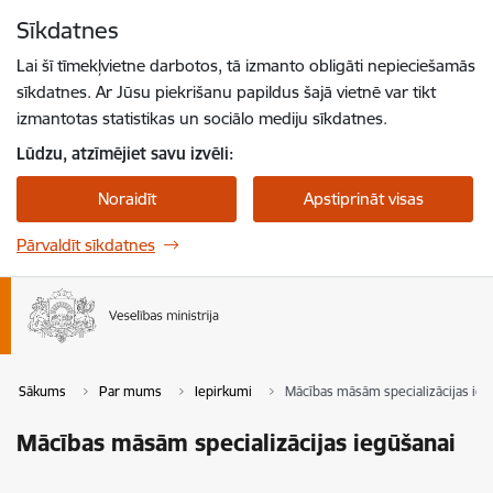
Pāriet uz lapas saturu
Sīkdatnes
Spied
lai meklētu
Enter
Lai šī tīmekļvietne darbotos, tā izmanto obligāti nepieciešamās
sīkdatnes. Ar Jūsu piekrišanu papildus šajā vietnē var tikt
izmantotas statistikas un sociālo mediju sīkdatnes.
Lūdzu, atzīmējiet savu izvēli:
Noraidīt
Apstiprināt visas
Pārvaldīt sīkdatnes
Sākums
Par mums
Iepirkumi
Mācības māsām specializācijas ieg
Mācības māsām specializācijas iegūšanai