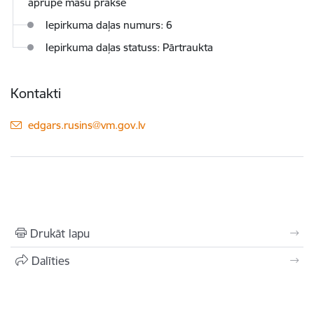
aprūpe māsu praksē
Iepirkuma daļas numurs: 6
Iepirkuma daļas statuss: Pārtraukta
Kontakti
E-pasts:
edgars.rusins@vm.gov.lv
Drukāt lapu
Dalīties