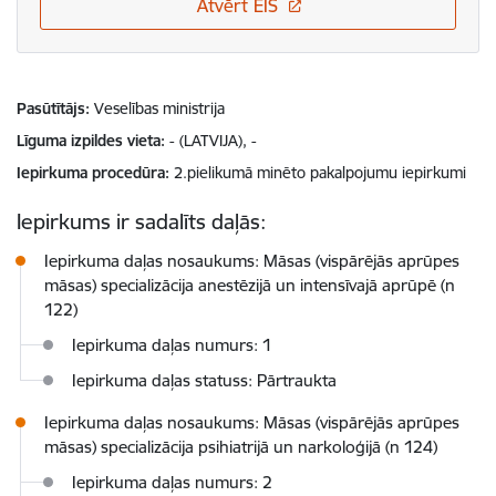
Atvērt EIS
Pasūtītājs
Veselības ministrija
Līguma izpildes vieta
- (LATVIJA), -
Iepirkuma procedūra
2.pielikumā minēto pakalpojumu iepirkumi
Iepirkums ir sadalīts daļās:
Iepirkuma daļas nosaukums: Māsas (vispārējās aprūpes
māsas) specializācija anestēzijā un intensīvajā aprūpē (n
122)
Iepirkuma daļas numurs: 1
Iepirkuma daļas statuss: Pārtraukta
Iepirkuma daļas nosaukums: Māsas (vispārējās aprūpes
māsas) specializācija psihiatrijā un narkoloģijā (n 124)
Iepirkuma daļas numurs: 2