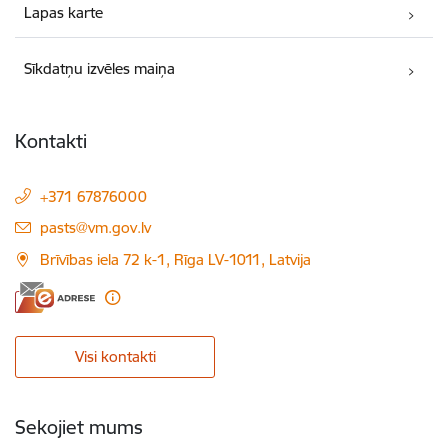
Lapas karte
Sīkdatņu izvēles maiņa
Kontakti
+371 67876000
E-pasts:
pasts@vm.gov.lv
Brīvības iela 72 k-1, Rīga LV-1011, Latvija
Visi kontakti
Sekojiet mums