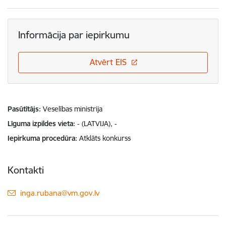
Informācija par iepirkumu
Atvērt EIS
Pasūtītājs
Veselības ministrija
Līguma izpildes vieta
- (LATVIJA), -
Iepirkuma procedūra
Atklāts konkurss
Kontakti
E-pasts:
inga.rubana@vm.gov.lv