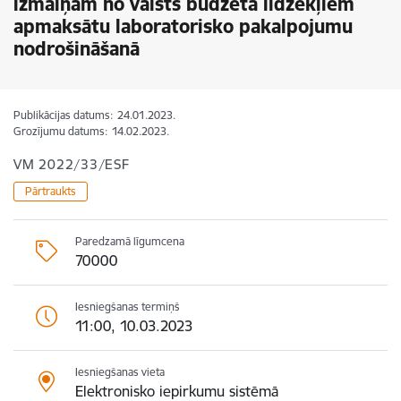
izmaiņām no valsts budžeta līdzekļiem
apmaksātu laboratorisko pakalpojumu
nodrošināšanā
Publikācijas datums:
24.01.2023.
Grozījumu datums:
14.02.2023.
VM 2022/33/ESF
Pārtraukts
Paredzamā līgumcena
70000
Iesniegšanas termiņš
11:00, 10.03.2023
Iesniegšanas vieta
Elektronisko iepirkumu sistēmā