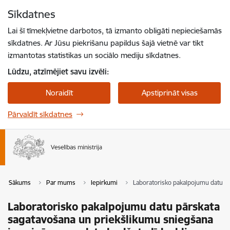
Pāriet uz lapas saturu
Sīkdatnes
Spied
lai meklētu
Enter
Lai šī tīmekļvietne darbotos, tā izmanto obligāti nepieciešamās
sīkdatnes. Ar Jūsu piekrišanu papildus šajā vietnē var tikt
izmantotas statistikas un sociālo mediju sīkdatnes.
Lūdzu, atzīmējiet savu izvēli:
Noraidīt
Apstiprināt visas
Pārvaldīt sīkdatnes
Sākums
Par mums
Iepirkumi
Laboratorisko pakalpojumu datu p
Laboratorisko pakalpojumu datu pārskata
sagatavošana un priekšlikumu sniegšana