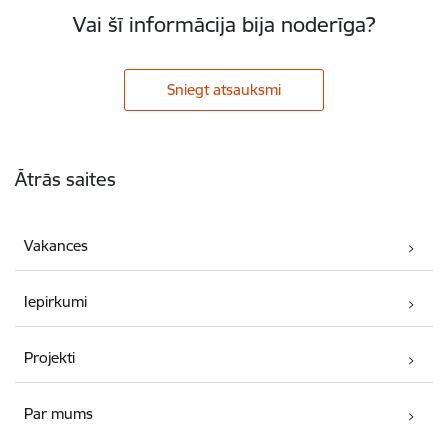
Vai šī informācija bija noderīga?
Sniegt atsauksmi
Kājene
Ātrās saites
Vakances
Iepirkumi
Projekti
Par mums