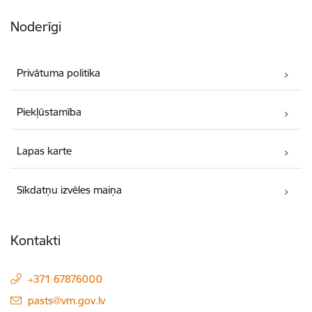
Noderīgi
Privātuma politika
Piekļūstamība
Lapas karte
Sīkdatņu izvēles maiņa
Kontakti
+371 67876000
E-pasts:
pasts@vm.gov.lv