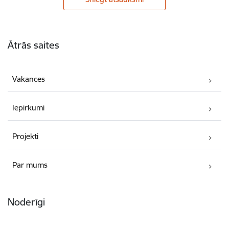
Kājene
Ātrās saites
Vakances
Iepirkumi
Projekti
Par mums
Noderīgi