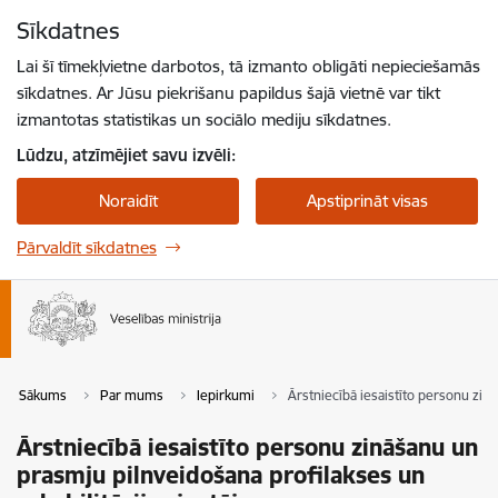
Pāriet uz lapas saturu
Sīkdatnes
Spied
lai meklētu
Enter
Lai šī tīmekļvietne darbotos, tā izmanto obligāti nepieciešamās
sīkdatnes. Ar Jūsu piekrišanu papildus šajā vietnē var tikt
izmantotas statistikas un sociālo mediju sīkdatnes.
Lūdzu, atzīmējiet savu izvēli:
Noraidīt
Apstiprināt visas
Pārvaldīt sīkdatnes
Sākums
Par mums
Iepirkumi
Ārstniecībā iesaistīto personu zin
Ārstniecībā iesaistīto personu zināšanu un
prasmju pilnveidošana profilakses un