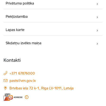
Privātuma politika
Piekļūstamība
Lapas karte
Sīkdatņu izvēles maiņa
Kontakti
+371 67876000
E-pasts:
pasts@vm.gov.lv
Brīvības iela 72 k-1, Rīga LV-1011, Latvija