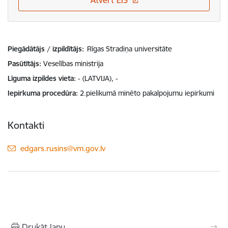
Atvērt EIS
Piegādātājs / izpildītājs:
Rīgas Stradiņa universitāte
Pasūtītājs
Veselības ministrija
Līguma izpildes vieta
- (LATVIJA), -
Iepirkuma procedūra
2.pielikumā minēto pakalpojumu iepirkumi
Kontakti
E-pasts:
edgars.rusins@vm.gov.lv
Drukāt lapu