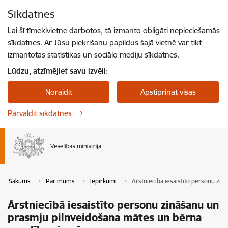
Pāriet uz lapas saturu
Sīkdatnes
Spied
lai meklētu
Enter
Lai šī tīmekļvietne darbotos, tā izmanto obligāti nepieciešamās
sīkdatnes. Ar Jūsu piekrišanu papildus šajā vietnē var tikt
izmantotas statistikas un sociālo mediju sīkdatnes.
Lūdzu, atzīmējiet savu izvēli:
Noraidīt
Apstiprināt visas
Pārvaldīt sīkdatnes
Sākums
Par mums
Iepirkumi
Ārstniecībā iesaistīto personu zi
Ārstniecībā iesaistīto personu zināšanu un
prasmju pilnveidošana mātes un bērna