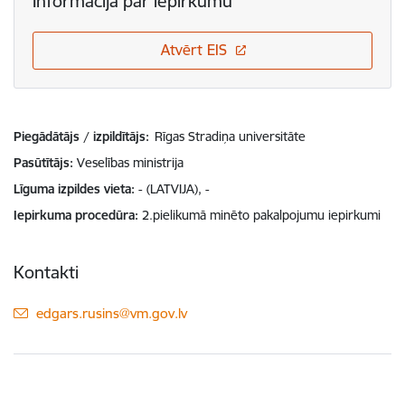
Informācija par iepirkumu
Atvērt EIS
Piegādātājs / izpildītājs:
Rīgas Stradiņa universitāte
Pasūtītājs
Veselības ministrija
Līguma izpildes vieta
- (LATVIJA), -
Iepirkuma procedūra
2.pielikumā minēto pakalpojumu iepirkumi
Kontakti
E-pasts:
edgars.rusins@vm.gov.lv