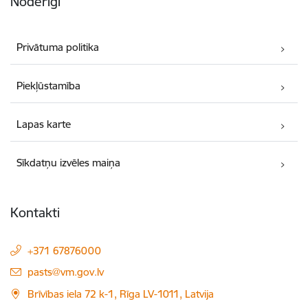
Noderīgi
Privātuma politika
Piekļūstamība
Lapas karte
Sīkdatņu izvēles maiņa
Kontakti
+371 67876000
E-pasts:
pasts@vm.gov.lv
Brīvības iela 72 k-1, Rīga LV-1011, Latvija