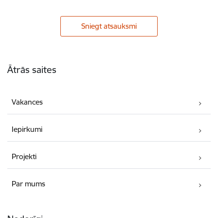
Sniegt atsauksmi
Kājene
Ātrās saites
Vakances
Iepirkumi
Projekti
Par mums