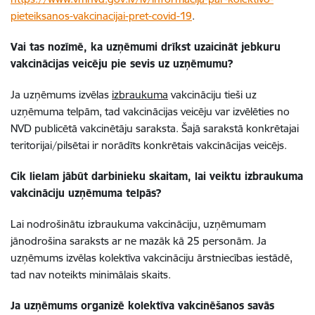
pieteiksanos-vakcinacijai-pret-covid-19
.
Vai tas nozīmē, ka uzņēmumi drīkst uzaicināt jebkuru
vakcinācijas veicēju pie sevis uz uzņēmumu?
Ja uzņēmums izvēlas
izbraukuma
vakcināciju tieši uz
uzņēmuma telpām, tad vakcinācijas veicēju var izvēlēties no
NVD publicētā vakcinētāju saraksta. Šajā sarakstā konkrētajai
teritorijai/pilsētai ir norādīts konkrētais vakcinācijas veicējs.
Cik lielam jābūt darbinieku skaitam, lai veiktu izbraukuma
vakcināciju uzņēmuma telpās?
Lai nodrošinātu izbraukuma vakcināciju, uzņēmumam
jānodrošina saraksts ar ne mazāk kā 25 personām. Ja
uzņēmums izvēlas kolektīva vakcināciju ārstniecības iestādē,
tad nav noteikts minimālais skaits.
Ja uzņēmums organizē kolektīva vakcinēšanos savās