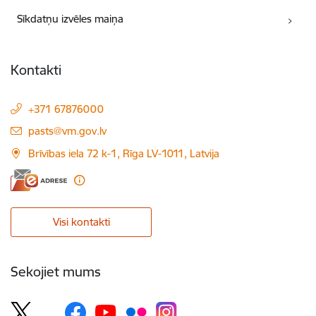
Sīkdatņu izvēles maiņa
Kontakti
+371 67876000
E-pasts:
pasts@vm.gov.lv
Brīvības iela 72 k-1, Rīga LV-1011, Latvija
Visi kontakti
Sekojiet mums