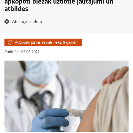
apkopoti biežāk uzdotie jautājumi un
atbildes
Atskaņot tekstu
Publicēts
pirms vairāk nekā 5 gadiem
Publicēts: 05.05.2021.