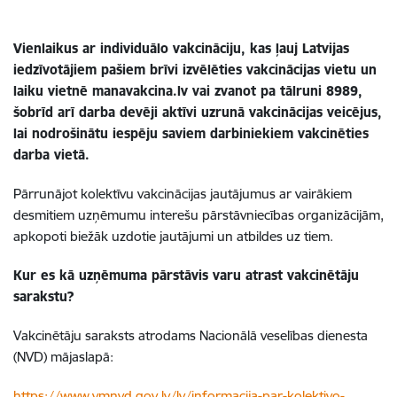
Vienlaikus ar individuālo vakcināciju, kas ļauj Latvijas
iedzīvotājiem pašiem brīvi izvēlēties vakcinācijas vietu un
laiku vietnē manavakcina.lv vai zvanot pa tālruni 8989,
šobrīd arī darba devēji aktīvi uzrunā vakcinācijas veicējus,
lai nodrošinātu iespēju saviem darbiniekiem vakcinēties
darba vietā.
Pārrunājot kolektīvu vakcinācijas jautājumus ar vairākiem
desmitiem uzņēmumu interešu pārstāvniecības organizācijām,
apkopoti biežāk uzdotie jautājumi un atbildes uz tiem.
Kur es kā uzņēmuma pārstāvis varu atrast vakcinētāju
sarakstu?
Vakcinētāju saraksts atrodams Nacionālā veselības dienesta
(NVD) mājaslapā:
https://www.vmnvd.gov.lv/lv/informacija-par-kolektivo-