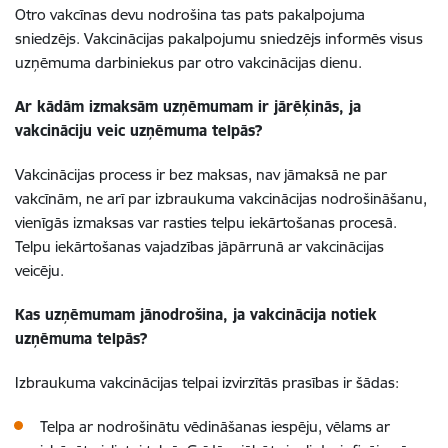
Otro vakcīnas devu nodrošina tas pats pakalpojuma
sniedzējs. Vakcinācijas pakalpojumu sniedzējs informēs visus
uzņēmuma darbiniekus par otro vakcinācijas dienu.
Ar kādām izmaksām uzņēmumam ir jārēķinās, ja
vakcināciju veic uzņēmuma telpās?
Vakcinācijas process ir bez maksas, nav jāmaksā ne par
vakcīnām, ne arī par izbraukuma vakcinācijas nodrošināšanu,
vienīgās izmaksas var rasties telpu iekārtošanas procesā.
Telpu iekārtošanas vajadzības jāpārrunā ar vakcinācijas
veicēju.
Kas uzņēmumam jānodrošina, ja vakcinācija notiek
uzņēmuma telpās?
Izbraukuma vakcinācijas telpai izvirzītās prasības ir šādas:
Telpa ar nodrošinātu vēdināšanas iespēju, vēlams ar