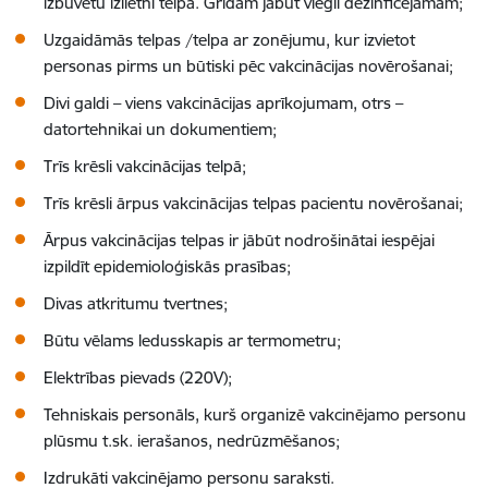
izbūvētu izlietni telpā. Grīdām jābūt viegli dezinficējamām;
Uzgaidāmās telpas /telpa ar zonējumu, kur izvietot
personas pirms un būtiski pēc vakcinācijas novērošanai;
Divi galdi – viens vakcinācijas aprīkojumam, otrs –
datortehnikai un dokumentiem;
Trīs krēsli vakcinācijas telpā;
Trīs krēsli ārpus vakcinācijas telpas pacientu novērošanai;
Ārpus vakcinācijas telpas ir jābūt nodrošinātai iespējai
izpildīt epidemioloģiskās prasības;
Divas atkritumu tvertnes;
Būtu vēlams ledusskapis ar termometru;
Elektrības pievads (220V);
Tehniskais personāls, kurš organizē vakcinējamo personu
plūsmu t.sk. ierašanos, nedrūzmēšanos;
Izdrukāti vakcinējamo personu saraksti.