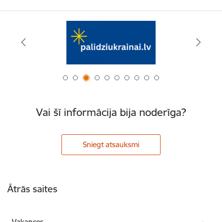
Vai šī informācija bija noderīga?
Sniegt atsauksmi
Kājene
Ātrās saites
Vakances