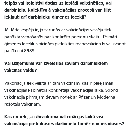
telpās vai kolektīvi dodas uz iestādi vakcinēties, vai
darbinieku kolektīvajā vakcinācijas procesā var tikt
iekļauti arī darbinieku ģimenes locekļi?
Jā, tāda iespēja ir, ja sarunās ar vakcinācijas veicēju tiek
panākta vienošanās par konkrēto personu skaitu. Primāri
ģimenes locekļus aicinām pieteikties manavakcina.lv vai zvanot
pa tālruni 8989.
Vai uzņēmums var izvēlēties saviem darbiniekiem
vakcīnas veidu?
Vakcinācija tiek veikta ar tām vakcīnām, kas ir pieejamas
vakcinācijas kabinetos konkrētajā vakcinācijas laikā. Šobrīd
vakcinācija pirmajām devām notiek ar Pfizer un Moderna
ražotāju vakcīnām.
Kas notiek, ja izbraukuma vakcinācijas laikā visi
vakcinācijai pieteikušies darbinieki tomēr nav ieradušies?