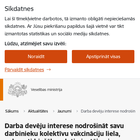
Pāriet uz lapas saturu
Sīkdatnes
Spied
lai meklētu
Enter
Lai šī tīmekļvietne darbotos, tā izmanto obligāti nepieciešamās
sīkdatnes. Ar Jūsu piekrišanu papildus šajā vietnē var tikt
izmantotas statistikas un sociālo mediju sīkdatnes.
Lūdzu, atzīmējiet savu izvēli:
Noraidīt
Apstiprināt visas
Pārvaldīt sīkdatnes
Sākums
Aktualitātes
Jaunumi
Darba devēju interese nodrošināt sa
Darba devēju interese nodrošināt savu
darbinieku kolektīvu vakcināciju liela,