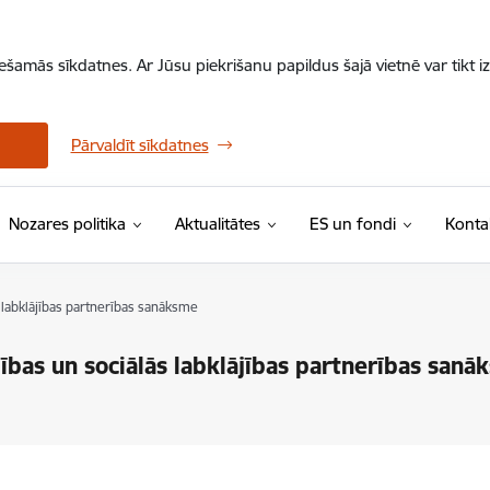
iešamās sīkdatnes. Ar Jūsu piekrišanu papildus šajā vietnē var tikt i
Pārvaldīt sīkdatnes
Nozares politika
Aktualitātes
ES un fondi
Konta
 labklājības partnerības sanāksme
ības un sociālās labklājības partnerības sanā