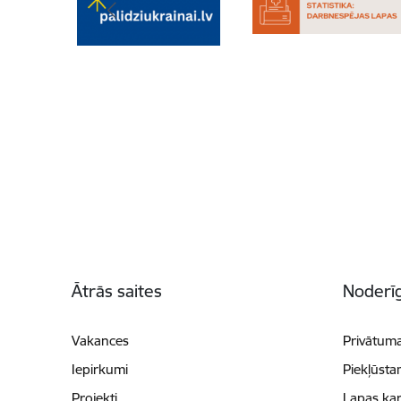
Kājene
Ātrās saites
Noderīg
Vakances
Privātuma
Iepirkumi
Piekļūsta
Projekti
Lapas kar