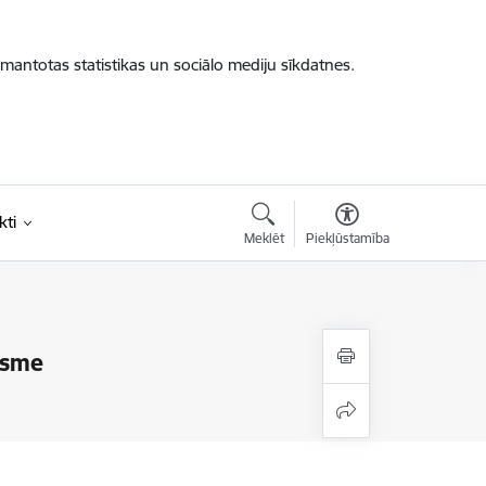
zmantotas statistikas un sociālo mediju sīkdatnes.
kti
Meklēt
Piekļūstamība
ksme