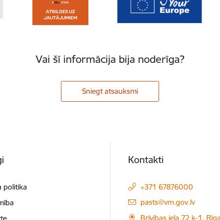
Vai šī informācija bija noderīga?
Sniegt atsauksmi
i
Kontakti
 politika
+371 67876000
E-pasts:
pasts@vm.gov.lv
mība
Brīvības iela 72 k-1, Rīg
te