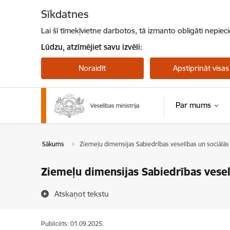
Pāriet uz lapas saturu
Sīkdatnes
Lai šī tīmekļvietne darbotos, tā izmanto obligāti nepiec
Lūdzu, atzīmējiet savu izvēli:
Noraidīt
Apstiprināt visas
Par mums
Sākums
Ziemeļu dimensijas Sabiedrības veselības un sociālās
Ziemeļu dimensijas Sabiedrības vesel
Atskaņot tekstu
Publicēts: 01.09.2025.