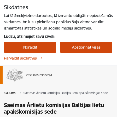
Pāriet uz lapas saturu
Sīkdatnes
Spied
lai meklētu
Enter
Lai šī tīmekļvietne darbotos, tā izmanto obligāti nepieciešamās
sīkdatnes. Ar Jūsu piekrišanu papildus šajā vietnē var tikt
izmantotas statistikas un sociālo mediju sīkdatnes.
Lūdzu, atzīmējiet savu izvēli:
Noraidīt
Apstiprināt visas
Pārvaldīt sīkdatnes
Sākums
Saeimas Ārlietu komisijas Baltijas lietu apakškomisijas sēde
Saeimas Ārlietu komisijas Baltijas lietu
apakškomisijas sēde