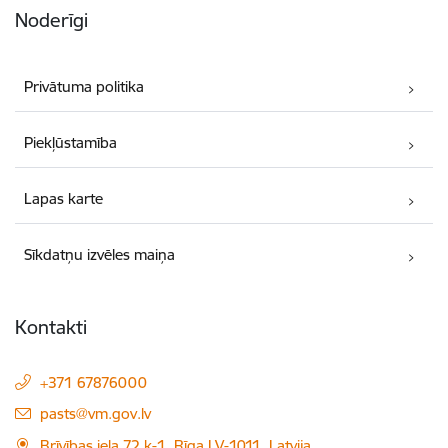
Noderīgi
Privātuma politika
Piekļūstamība
Lapas karte
Sīkdatņu izvēles maiņa
Kontakti
+371 67876000
E-pasts:
pasts@vm.gov.lv
Brīvības iela 72 k-1, Rīga LV-1011, Latvija