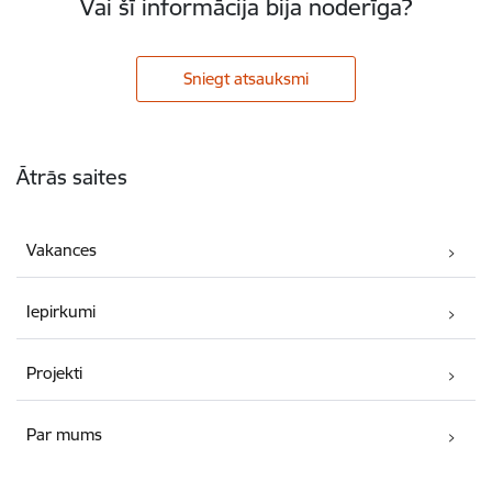
Vai šī informācija bija noderīga?
Sniegt atsauksmi
Kājene
Ātrās saites
Vakances
Iepirkumi
Projekti
Par mums