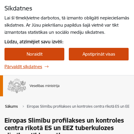
Pāriet uz lapas saturu
Sīkdatnes
Spied
lai meklētu
Enter
Lai šī tīmekļvietne darbotos, tā izmanto obligāti nepieciešamās
sīkdatnes. Ar Jūsu piekrišanu papildus šajā vietnē var tikt
izmantotas statistikas un sociālo mediju sīkdatnes.
Lūdzu, atzīmējiet savu izvēli:
Noraidīt
Apstiprināt visas
Pārvaldīt sīkdatnes
Sākums
Eiropas Slimību profilakses un kontroles centra rīkotā ES un EEZ 
Eiropas Slimību profilakses un kontroles
centra rīkotā ES un EEZ tuberkulozes