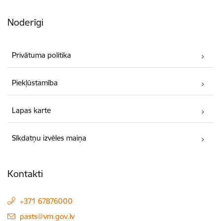
Noderīgi
Privātuma politika
Piekļūstamība
Lapas karte
Sīkdatņu izvēles maiņa
Kontakti
+371 67876000
E-pasts:
pasts@vm.gov.lv