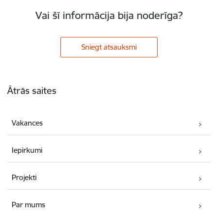
Vai šī informācija bija noderīga?
Sniegt atsauksmi
Kājene
Ātrās saites
Vakances
Iepirkumi
Projekti
Par mums