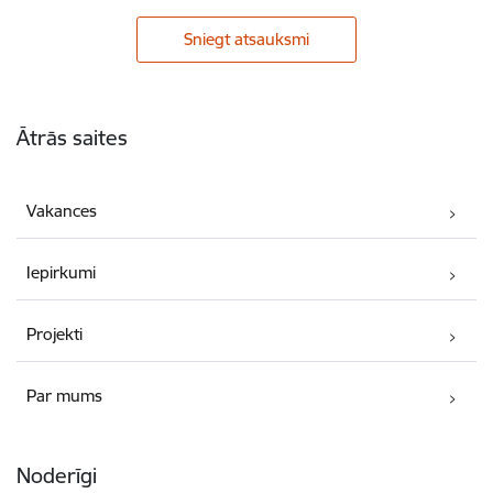
Sniegt atsauksmi
Kājene
Ātrās saites
Vakances
Iepirkumi
Projekti
Par mums
Noderīgi