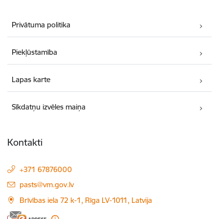
Privātuma politika
Piekļūstamība
Lapas karte
Sīkdatņu izvēles maiņa
Kontakti
+371 67876000
E-pasts:
pasts@vm.gov.lv
Brīvības iela 72 k-1, Rīga LV-1011, Latvija