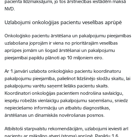
pacienta līdzmaksājumi, jo tos ārstniecības iestādēm maksā
NVD.
Uzlabojumi onkoloģijas pacientu veselības aprūpē
Onkoloģisko pacientu ārstēšana un pakalpojumu pieejamības
uzlabošana joprojām ir viena no prioritārajām veselības
aprūpes jomām un šogad ārstēšanai un pakalpojumu
pieejamībai papildu plānoti ap 10 miljoniem eiro.
Ar 1.janvāri uzlabota
onkoloģisko pacientu koordinatoru
pakalpojumu pieejamība, palielinot līdzšinējo slodžu skaitu, lai
pakalpojumu varētu saņemt lielāks pacientu skaits.
Koordinatori onkoloģijas pacientiem nodrošina savlaicīgu,
iespēju robežās vienlaicīgu pakalpojumu saņemšanu, sniedz
nepieciešamo informāciju un atbalstu diagnostikas,
ārstēšanas un dinamiskās novērošanas posmos.
Atbilstoši starpvalstu rekomendācijām, uzlabojumi ieviesti arī
pacientu ar mākslīgo atveri (stoma) aprūpē. Papildu 1,6