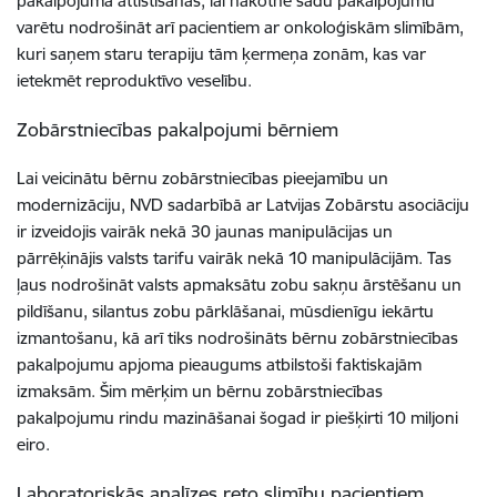
pakalpojuma attīstīšanas, lai nākotnē šādu pakalpojumu
varētu nodrošināt arī pacientiem ar onkoloģiskām slimībām,
kuri saņem staru terapiju tām ķermeņa zonām, kas var
ietekmēt reproduktīvo veselību.
Zobārstniecības pakalpojumi bērniem
Lai veicinātu bērnu zobārstniecības pieejamību un
modernizāciju, NVD sadarbībā ar Latvijas Zobārstu asociāciju
ir izveidojis vairāk nekā 30 jaunas manipulācijas un
pārrēķinājis valsts tarifu vairāk nekā 10 manipulācijām. Tas
ļaus nodrošināt valsts apmaksātu zobu sakņu ārstēšanu un
pildīšanu, silantus zobu pārklāšanai, mūsdienīgu iekārtu
izmantošanu, kā arī tiks nodrošināts bērnu zobārstniecības
pakalpojumu apjoma pieaugums atbilstoši faktiskajām
izmaksām. Šim mērķim un bērnu zobārstniecības
pakalpojumu rindu mazināšanai šogad ir piešķirti 10 miljoni
eiro.
Laboratoriskās analīzes reto slimību pacientiem