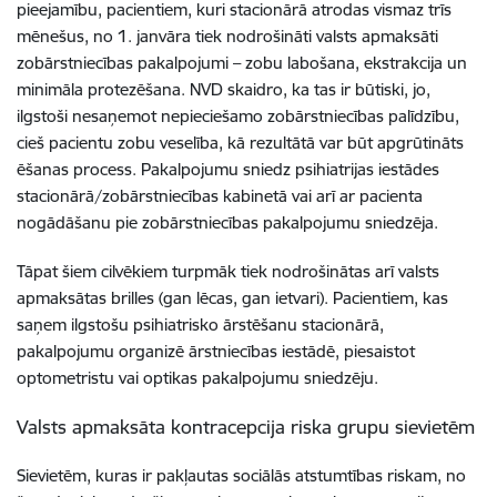
pieejamību, pacientiem, kuri stacionārā atrodas vismaz trīs
mēnešus, no 1. janvāra tiek nodrošināti valsts apmaksāti
zobārstniecības pakalpojumi –
zobu labošana, ekstrakcija un
minimāla protezēšana. NVD skaidro, ka tas ir būtiski, jo,
ilgstoši nesaņemot nepieciešamo zobārstniecības palīdzību,
cieš pacientu zobu veselība, kā rezultātā var būt apgrūtināts
ēšanas process. Pakalpojumu sniedz psihiatrijas iestādes
stacionārā/zobārstniecības kabinetā vai arī ar pacienta
nogādāšanu pie zobārstniecības pakalpojumu sniedzēja.
Tāpat šiem cilvēkiem turpmāk tiek nodrošinātas arī valsts
apmaksātas brilles (gan lēcas, gan ietvari). Pacientiem, kas
saņem ilgstošu psihiatrisko ārstēšanu stacionārā,
pakalpojumu organizē ārstniecības iestādē, piesaistot
optometristu vai optikas pakalpojumu sniedzēju.
Valsts apmaksāta kontracepcija riska grupu sievietēm
Sievietēm, kuras ir pakļautas sociālās atstumtības riskam, no