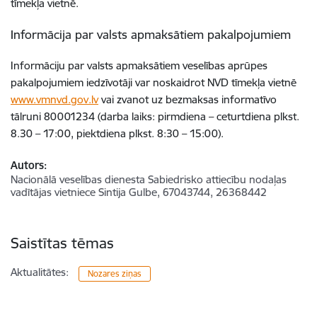
tīmekļa vietnē.
Informācija par valsts apmaksātiem pakalpojumiem
Informāciju par valsts apmaksātiem veselības aprūpes
pakalpojumiem iedzīvotāji var noskaidrot NVD tīmekļa vietnē
www.vmnvd.gov.lv
vai zvanot uz bezmaksas informatīvo
tālruni 80001234 (darba laiks: pirmdiena – ceturtdiena plkst.
8.30 – 17:00, piektdiena plkst. 8:30 – 15:00).
Autors:
Nacionālā veselības dienesta Sabiedrisko attiecību nodaļas
vadītājas vietniece Sintija Gulbe, 67043744, 26368442
Saistītas tēmas
Aktualitātes:
Nozares ziņas