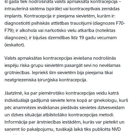
šī gada tiek nodrošināta valsts apmaksāta kontracepcija –
intrauterinā sistēma (spirāle) vai kontraceptīvais zemādas
implants. Kontracepcija ir pieejama sievietēm, kurām ir:
diagnosticēti psihiskās attīstības traucējumi (diagnozes F70-
F79); ir alkohola vai narkotisko vielu atkarība (noteiktas
diagnozes); ir bijušas dzemdības līdz 19 gadu vecumam
(ieskaitot).
Valsts apmaksātas kontracepcijas ieviešana nodrošinās
iespēju riska grupu sievietēm pasargāt sevi no nevēlamas
grūtniecības. Iepriekš šīm sievietēm bija pieejama tikai
neatgriezeniska ķirurģiska kontracepcija.
Jāatzīmē, ka par piemērotāko kontracepcijas veidu katrā
individuālajā gadījumā sieviete lems kopā ar ginekologu, kurš
pēc anamnēzes ievākšanas piedāvās sievietes dzīvesveidam
un dzīves situācijai atbilstošāko kontracepcijas metodi.
Informācija par ārstniecības iestādēm, kurās var pieteikt un
saņemt šo pakalpojumu, tuvākajā laikā tiks publicēta NVD