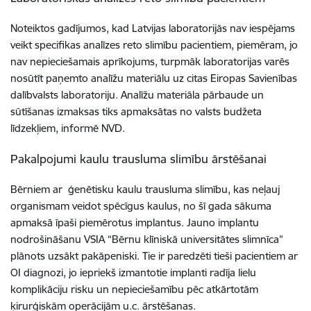
Noteiktos gadījumos, kad Latvijas laboratorijās nav iespējams
veikt specifikas analīzes reto slimību pacientiem, piemēram, jo
nav nepieciešamais aprīkojums, turpmāk laboratorijas varēs
nosūtīt paņemto analīžu materiālu uz citas Eiropas Savienības
dalībvalsts laboratoriju. Analīžu materiāla pārbaude un
sūtīšanas izmaksas tiks apmaksātas no valsts budžeta
līdzekļiem, informē NVD.
Pakalpojumi kaulu trausluma slimību ārstēšanai
Bērniem ar ģenētisku kaulu trausluma slimību, kas neļauj
organismam veidot spēcīgus kaulus, no šī gada sākuma
apmaksā īpaši piemērotus implantus. Jauno implantu
nodrošināšanu VSIA “Bērnu klīniskā universitātes slimnīca”
plānots uzsākt pakāpeniski. Tie ir paredzēti tieši pacientiem ar
OI diagnozi, jo iepriekš izmantotie implanti radīja lielu
komplikāciju risku un nepieciešamību pēc atkārtotām
ķirurģiskām operācijām u.c. ārstēšanas.