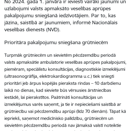
No 2024. gada 1. janvāra ir ieviesti vairāki jaunumi un
uzlabojumi valsts apmaksāto veselības aprūpes
pakalpojumu sniegšanā iedzīvotājiem. Par to, kas
jāzina, saistībā ar jaunumiem, informē Nacionālais
veselības dienests (NVD).
Prioritāra pakalpojumu sniegšana grūtniecēm
Turpmāk grūtniecēm un sievietēm pēcdzemdību periodā
valsts apmaksātie ambulatorie veselības aprūpes pakalpojumi,
piemēram, speciālistu konsultācijas, diagnostiskie izmeklējumi
(ultrasonogrāfija, elektrokardiogramma u.c.) tiek sniegti
prioritāri jeb ārpus kopējās pieraksta rindas – 10 darbdienu
laikā no dienas, kad sieviete būs vērsusies ārstniecības
iestādē, lai pierakstītos. Paātrināti konsultācijas un
izmeklējumus varēs saņemt, ja tie ir nepieciešami saistībā ar
grūtniecību vai pēcdzemdību aprūpi (līdz 70 dienām). Tāpat kā
iepriekš, saņemot medicīnisko palīdzību, grūtniecēm un
sievietēm pēcdzemdību periodā nav jāmaksā valstī noteiktie