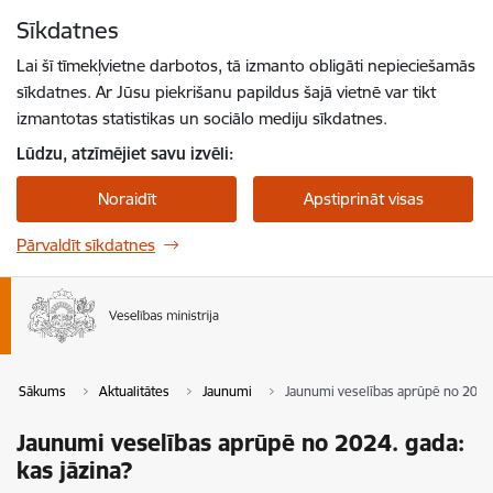
Pāriet uz lapas saturu
Sīkdatnes
Spied
lai meklētu
Enter
Lai šī tīmekļvietne darbotos, tā izmanto obligāti nepieciešamās
sīkdatnes. Ar Jūsu piekrišanu papildus šajā vietnē var tikt
izmantotas statistikas un sociālo mediju sīkdatnes.
Lūdzu, atzīmējiet savu izvēli:
Noraidīt
Apstiprināt visas
Pārvaldīt sīkdatnes
Sākums
Aktualitātes
Jaunumi
Jaunumi veselības aprūpē no 2024.
Jaunumi veselības aprūpē no 2024. gada:
kas jāzina?