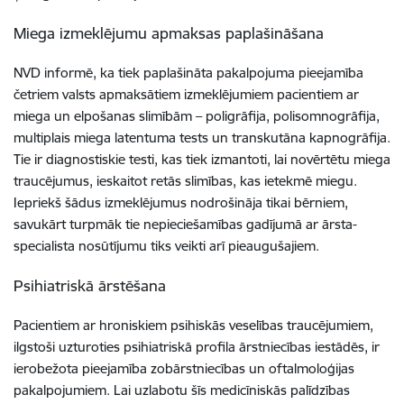
Miega izmeklējumu apmaksas paplašināšana
NVD informē, ka tiek paplašināta pakalpojuma pieejamība
četriem valsts apmaksātiem izmeklējumiem pacientiem ar
miega un elpošanas slimībām – poligrāfija, polisomnogrāfija,
multiplais miega latentuma tests un transkutāna kapnogrāfija.
Tie ir diagnostiskie testi, kas tiek izmantoti, lai novērtētu miega
traucējumus, ieskaitot retās slimības, kas ietekmē miegu.
Iepriekš šādus izmeklējumus nodrošināja tikai bērniem,
savukārt turpmāk tie nepieciešamības gadījumā ar ārsta-
specialista nosūtījumu tiks veikti arī pieaugušajiem.
Psihiatriskā ārstēšana
Pacientiem ar hroniskiem psihiskās veselības traucējumiem,
ilgstoši uzturoties psihiatriskā profila ārstniecības iestādēs, ir
ierobežota pieejamība zobārstniecības un oftalmoloģijas
pakalpojumiem. Lai uzlabotu šīs medicīniskās palīdzības