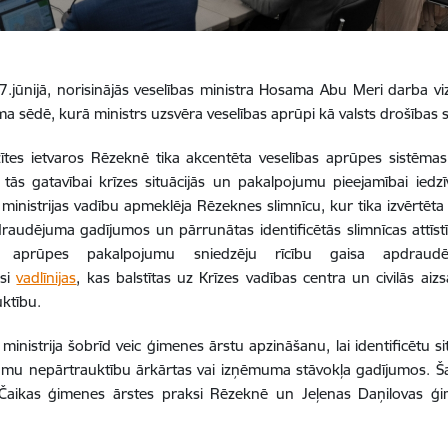
7.jūnijā, norisinājās veselības ministra Hosama Abu Meri darba vi
a sēdē, kurā ministrs uzsvēra veselības aprūpi kā valsts drošības 
ītes ietvaros Rēzeknē tika akcentēta veselības aprūpes sistēma
 tās gatavībai krīzes situācijās un pakalpojumu pieejamībai iedzī
 ministrijas vadību apmeklēja Rēzeknes slimnīcu, kur tika izvērtēta
raudējuma gadījumos un pārrunātas identificētās slimnīcas attīstī
as aprūpes pakalpojumu sniedzēju rīcību gaisa apdraudēj
usi
vadlīnijas
, kas balstītas uz Krīzes vadības centra un civilās ai
ktību.
 ministrija šobrīd veic ģimenes ārstu apzināšanu, lai identificētu s
mu nepārtrauktību ārkārtas vai izņēmuma stāvokļa gadījumos. Šaj
s Čaikas ģimenes ārstes praksi Rēzeknē un Jeļenas Daņilovas ģ