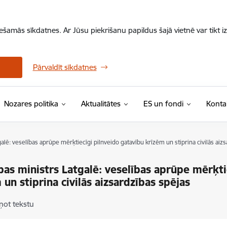
iešamās sīkdatnes. Ar Jūsu piekrišanu papildus šajā vietnē var tikt i
Pārvaldīt sīkdatnes
Nozares politika
Aktualitātes
ES un fondi
Konta
alē: veselības aprūpe mērķtiecīgi pilnveido gatavību krīzēm un stiprina civilās aiz
bas ministrs Latgalē: veselības aprūpe mērķti
 un stiprina civilās aizsardzības spējas
ņot tekstu