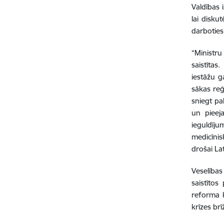
Valdības 
lai disku
darboties
“Ministru
saistītas
iestāžu g
sākas reģ
sniegt pa
un pieeja
ieguldīju
medicīnis
drošai La
Veselības
saistītos
reforma k
krīzes brī