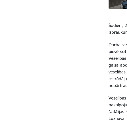
Šodien, 2
izbraukum
Darba viz
pievēršot
Veselības
gaisa apd
veselīb
izstrādāj
nepārtrau
Veselības
pakalpoju
Natālija
Lūznavā.