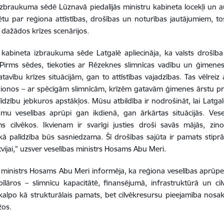
izbraukuma sēdē Lūznavā piedalījās ministru kabineta locekļi un a
tētu par reģiona attīstības, drošības un noturības jautājumiem, t
 dažādos krīzes scenārijos.
 kabineta izbraukuma sēde Latgalē apliecināja, ka valsts drošība
. Pirms sēdes, tiekoties ar Rēzeknes slimnīcas vadību un ģimene
atavību krīzes situācijām, gan to attīstības vajadzības. Tas vēlreiz
ionos – ar spēcīgām slimnīcām, krīzēm gatavām ģimenes ārstu pra
līdzību jebkuros apstākļos. Mūsu atbildība ir nodrošināt, lai Latgale
mu veselības aprūpi gan ikdienā, gan ārkārtas situācijās. Vese
ms cilvēkos. Ikvienam ir svarīgi justies droši savās mājās, zino
kā palīdzība būs sasniedzama. Šī drošības sajūta ir pamats sti
tvijai,” uzsver veselības ministrs Hosams Abu Meri.
 ministrs Hosams Abu Meri informēja, ka reģiona veselības aprūpes
 pīlāros – slimnīcu kapacitātē, finansējumā, infrastruktūrā un ci
alpo kā strukturālais pamats, bet cilvēkresursu pieejamība nosa
žos.