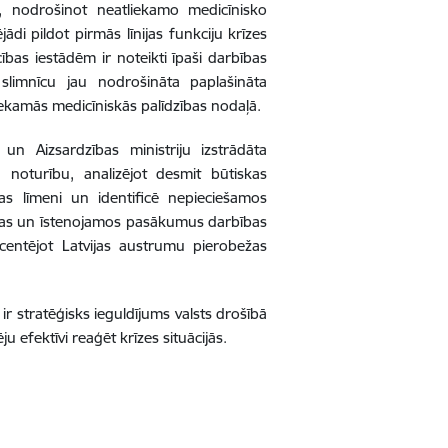
, nodrošinot neatliekamo medicīnisko
ādi pildot pirmās līnijas funkciju krīzes
ības iestādēm ir noteikti īpaši darbības
slimnīcu jau nodrošināta paplašināta
liekamās medicīniskās palīdzības nodaļā.
un Aizsardzības ministriju izstrādāta
u noturību, analizējot desmit būtiskas
as līmeni un identificē nepieciešamos
zības un īstenojamos pasākumus darbības
kcentējot Latvijas austrumu pierobežas
ir stratēģisks ieguldījums valsts drošībā
u efektīvi reaģēt krīzes situācijās.