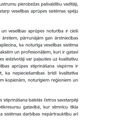
ustrumu pierobežas pašvaldību vadītāji,
ostarp veselības aprūpes sistēmas spēju
 un veselības aprūpes noturība ir cieši
s ārstiem, pārrunājām gan ārstniecības
 apliecina, ka noturīga veselības sistēma
ksēm un profesionāļiem, kuri ir gatavi
s iedzīvotāji var paļauties uz kvalitatīvu
lības aprūpes stiprināšana vispirms ir
t, ka nepieciešamības brīdī kvalitatīva
prām kopienām, noturīgiem reģioniem un
 stiprināšana balstās četros savstarpēji
lvēkresursu gatavībā, kur slimnīcu tīkla
ka sistēmas darbības nepārtrauktību arī