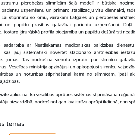
 austrumu pierobežas slimnīcām šajā modelī ir būtiska nozīme
, pacientu uzņemšanu un primāro stabilizāciju visu diennakti, tādēj
s. Lai stiprinātu šo lomu, vairākām Latgales un pierobežas ārstniec
mi un papildu prasības gatavībai pacientu uzņemšanai. Daļā 
e, tostarp ķirurģiskā profila pieejamība un papildu dežūrārsti neat
us sadarbībā ar Neatliekamās medicīniskās palīdzības dienestu 
 kas ļauj sistemātiski novērtēt stacionāro ārstniecības iestāž
tes jomas. Tas nodrošina vienotu izpratni par slimnīcu gatavīb
us. Veselības ministrija apzinājusi un apkopojusi slimnīcu vajad
uktības un noturības stiprināšanai katrā no slimnīcām, īpaši a
vajadzības.
vizīte apliecina, ka veselības aprūpes sistēmas stiprināšana reģionā 
tāju aizsardzībā, nodrošinot gan kvalitatīvu aprūpi ikdienā, gan spēj
tas tēmas