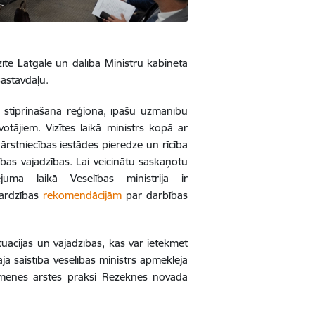
zīte Latgalē un dalība Ministru kabineta
sastāvdaļu.
s stiprināšana reģionā, īpašu uzmanību
votājiem. Vizītes laikā ministrs kopā ar
 ārstniecības iestādes pieredze un rīcība
bas vajadzības. Lai veicinātu saskaņotu
uma laikā Veselības ministrija ir
zsardzības
rekomendācijām
par darbības
ituācijas un vajadzības, kas var ietekmēt
ā saistībā veselības ministrs apmeklēja
imenes ārstes praksi Rēzeknes novada