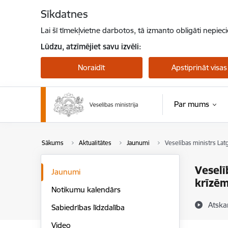
Pāriet uz lapas saturu
Sīkdatnes
Lai šī tīmekļvietne darbotos, tā izmanto obligāti nepiec
Lūdzu, atzīmējiet savu izvēli:
Noraidīt
Apstiprināt visas
Par mums
Sākums
Aktualitātes
Jaunumi
Veselības ministrs Latg
Veselī
Jaunumi
krīzēm
Notikumu kalendārs
Atska
Sabiedrības līdzdalība
Video