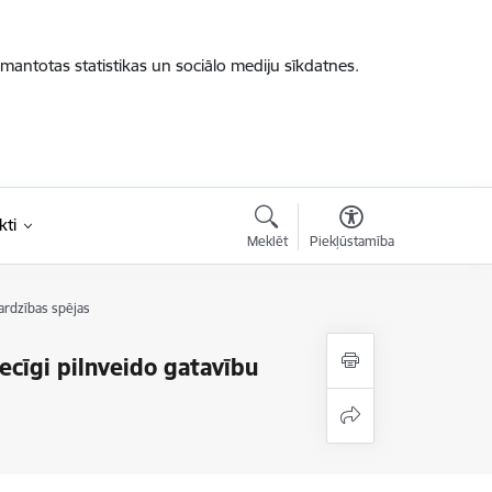
zmantotas statistikas un sociālo mediju sīkdatnes.
kti
Meklēt
Piekļūstamība
sardzības spējas
ecīgi pilnveido gatavību