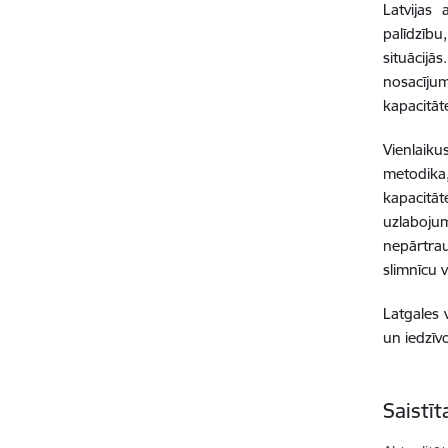
Latvijas
palīdzību
situācijā
nosacīju
kapacitāt
Vienlaik
metodika,
kapacitā
uzlabojum
nepārtra
slimnīcu 
Latgales 
un iedzīvo
Saistī