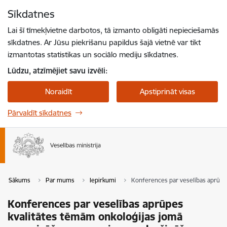
Pāriet uz lapas saturu
Sīkdatnes
Spied
lai meklētu
Enter
Lai šī tīmekļvietne darbotos, tā izmanto obligāti nepieciešamās
sīkdatnes. Ar Jūsu piekrišanu papildus šajā vietnē var tikt
izmantotas statistikas un sociālo mediju sīkdatnes.
Lūdzu, atzīmējiet savu izvēli:
Noraidīt
Apstiprināt visas
Pārvaldīt sīkdatnes
Sākums
Par mums
Iepirkumi
Konferences par veselības aprūpe
Konferences par veselības aprūpes
kvalitātes tēmām onkoloģijas jomā