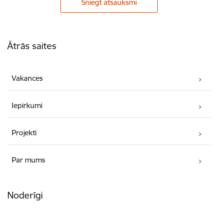
Sniegt atsauksmi
Kājene
Ātrās saites
Vakances
Iepirkumi
Projekti
Par mums
Noderīgi