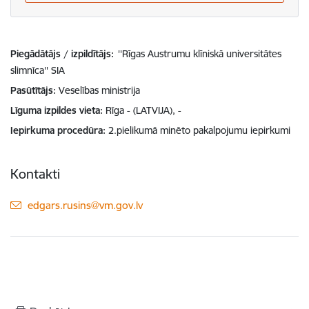
Piegādātājs / izpildītājs:
''Rīgas Austrumu klīniskā universitātes
slimnīca'' SIA
Pasūtītājs
Veselības ministrija
Līguma izpildes vieta
Rīga - (LATVIJA), -
Iepirkuma procedūra
2.pielikumā minēto pakalpojumu iepirkumi
Kontakti
E-pasts:
edgars.rusins@vm.gov.lv