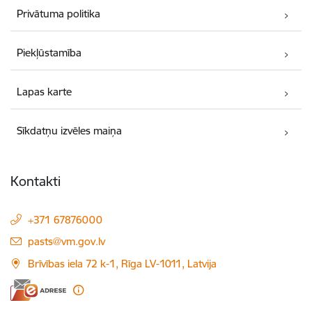
Privātuma politika
Piekļūstamība
Lapas karte
Sīkdatņu izvēles maiņa
Kontakti
+371 67876000
E-pasts:
pasts@vm.gov.lv
Brīvības iela 72 k-1, Rīga LV-1011, Latvija