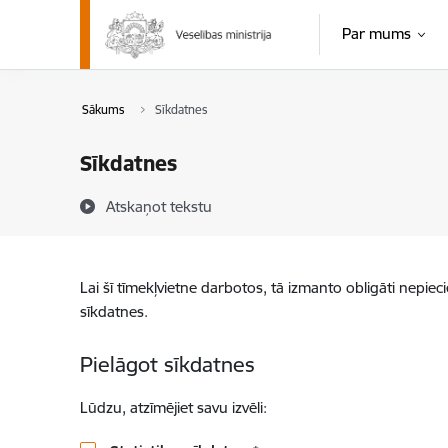
Pāriet uz lapas saturu
Par mums
Sākums
Sīkdatnes
Sīkdatnes
Atskaņot tekstu
Lai šī tīmekļvietne darbotos, tā izmanto obligāti nepiec
sīkdatnes.
Pielāgot sīkdatnes
Lūdzu, atzīmējiet savu izvēli: