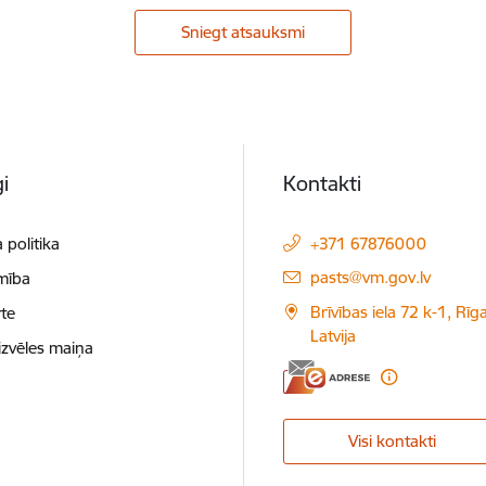
Sniegt atsauksmi
i
Kontakti
 politika
+371 67876000
E-pasts:
pasts@vm.gov.lv
mība
Brīvības iela 72 k-1, Rīg
te
Latvija
izvēles maiņa
Visi kontakti