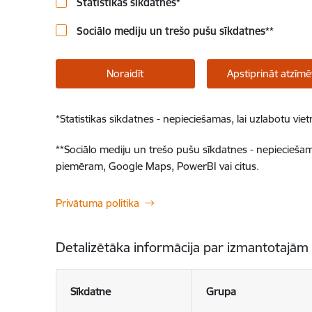
Statistikas sīkdatnes
*
Sociālo mediju un trešo pušu sīkdatnes
**
Noraidīt
Apstiprināt atzīmē
*
Statistikas sīkdatnes - nepieciešamas, lai uzlabotu v
**
Sociālo mediju un trešo pušu sīkdatnes - nepieciešamas
piemēram, Google Maps, PowerBI vai citus.
Privātuma politika
Detalizētāka informācija par izmantotajām
Sīkdatne
Grupa