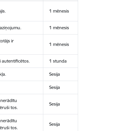
jis.
1 mēnesis
 paziņojumu.
1 mēnesis
otājs ir
1 mēnesis
 autentificētos.
1 stunda
kļa.
Sesija
Sesija
 nerādītu
Sesija
ēruši tos.
 nerādītu
Sesija
ēruši tos.