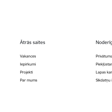
Kājene
Ātrās saites
Noderīg
Vakances
Privātuma
Iepirkumi
Piekļūsta
Projekti
Lapas kar
Par mums
Sīkdatņu 