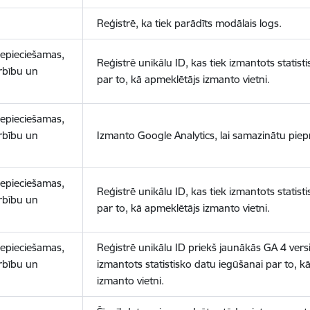
Reģistrē, ka tiek parādīts modālais logs.
nepieciešamas,
Reģistrē unikālu ID, kas tiek izmantots statist
arbību un
par to, kā apmeklētājs izmanto vietni.
nepieciešamas,
arbību un
Izmanto Google Analytics, lai samazinātu piep
nepieciešamas,
Reģistrē unikālu ID, kas tiek izmantots statist
arbību un
par to, kā apmeklētājs izmanto vietni.
nepieciešamas,
Reģistrē unikālu ID priekš jaunākās GA 4 versij
arbību un
izmantots statistisko datu iegūšanai par to, k
izmanto vietni.