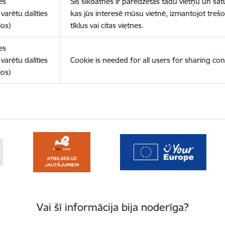
es
Šīs sīkdatnes ir paredzētas tādu vietņu un sat
varētu dalīties
kas jūs interesē mūsu vietnē, izmantojot treš
los)
tīklus vai citas vietnes.
es
varētu dalīties
Cookie is needed for all users for sharing con
los)
Vai šī informācija bija noderīga?