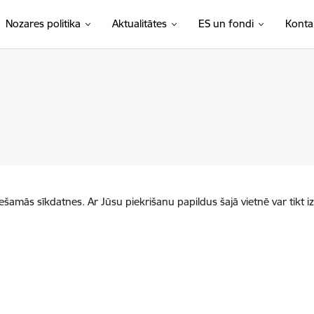
Nozares politika
Aktualitātes
ES un fondi
Konta
iešamās sīkdatnes. Ar Jūsu piekrišanu papildus šajā vietnē var tikt i