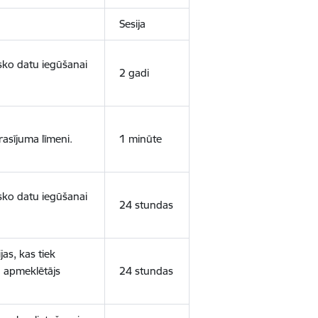
Sesija
isko datu iegūšanai
2 gadi
rasījuma līmeni.
1 minūte
isko datu iegūšanai
24 stundas
as, kas tiek
ā apmeklētājs
24 stundas