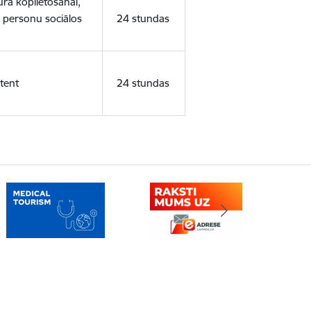
ura koplietošanai,
o personu sociālos
24 stundas
tent
24 stundas