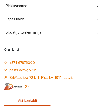
Piekļūstamība
Lapas karte
Sīkdatņu izvēles maiņa
Kontakti
+371 67876000
E-pasts:
pasts@vm.gov.lv
Brīvības iela 72 k-1, Rīga LV-1011, Latvija
Visi kontakti