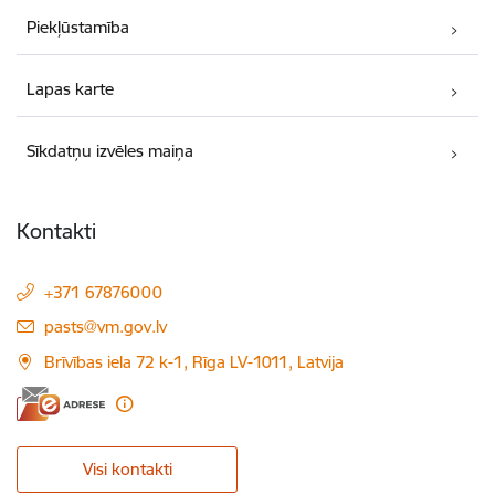
Piekļūstamība
Lapas karte
Sīkdatņu izvēles maiņa
Kontakti
+371 67876000
E-pasts:
pasts@vm.gov.lv
Brīvības iela 72 k-1, Rīga LV-1011, Latvija
Visi kontakti