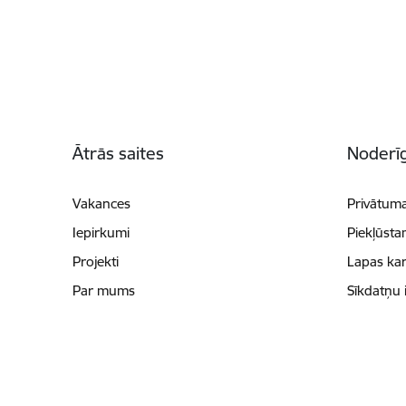
Kājene
Ātrās saites
Noderīg
Vakances
Privātuma
Iepirkumi
Piekļūsta
Projekti
Lapas kar
Par mums
Sīkdatņu 