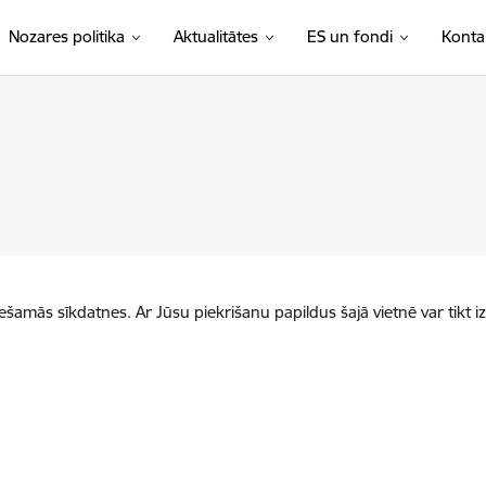
Nozares politika
Aktualitātes
ES un fondi
Konta
iešamās sīkdatnes. Ar Jūsu piekrišanu papildus šajā vietnē var tikt i