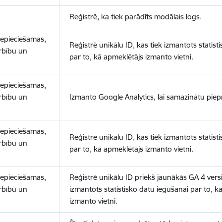
Reģistrē, ka tiek parādīts modālais logs.
nepieciešamas,
Reģistrē unikālu ID, kas tiek izmantots statist
arbību un
par to, kā apmeklētājs izmanto vietni.
nepieciešamas,
arbību un
Izmanto Google Analytics, lai samazinātu piep
nepieciešamas,
Reģistrē unikālu ID, kas tiek izmantots statist
arbību un
par to, kā apmeklētājs izmanto vietni.
nepieciešamas,
Reģistrē unikālu ID priekš jaunākās GA 4 versij
arbību un
izmantots statistisko datu iegūšanai par to, k
izmanto vietni.