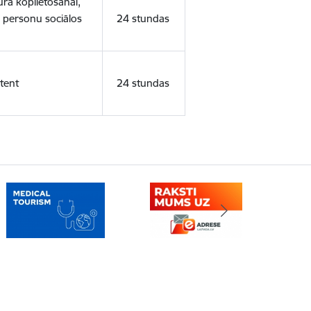
ura koplietošanai,
o personu sociālos
24 stundas
tent
24 stundas