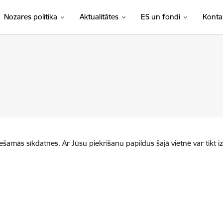
Nozares politika
Aktualitātes
ES un fondi
Konta
iešamās sīkdatnes. Ar Jūsu piekrišanu papildus šajā vietnē var tikt i