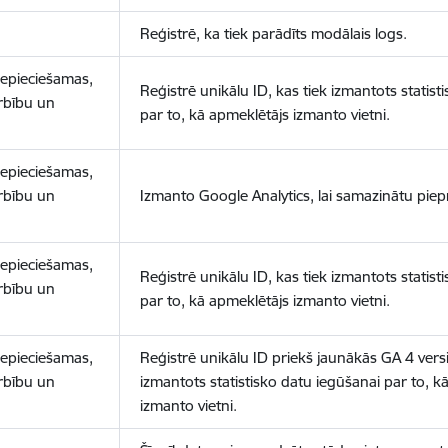
Reģistrē, ka tiek parādīts modālais logs.
nepieciešamas,
Reģistrē unikālu ID, kas tiek izmantots statist
arbību un
par to, kā apmeklētājs izmanto vietni.
nepieciešamas,
arbību un
Izmanto Google Analytics, lai samazinātu piep
nepieciešamas,
Reģistrē unikālu ID, kas tiek izmantots statist
arbību un
par to, kā apmeklētājs izmanto vietni.
nepieciešamas,
Reģistrē unikālu ID priekš jaunākās GA 4 versij
arbību un
izmantots statistisko datu iegūšanai par to, k
izmanto vietni.