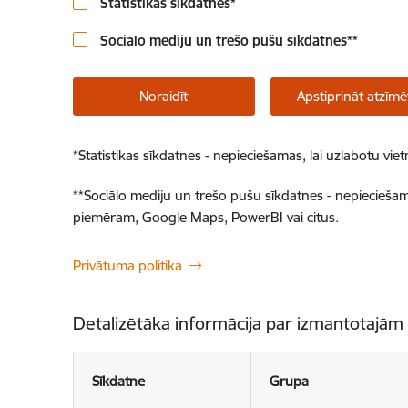
Statistikas sīkdatnes
*
Sociālo mediju un trešo pušu sīkdatnes
**
Noraidīt
Apstiprināt atzīmē
*
Statistikas sīkdatnes - nepieciešamas, lai uzlabotu v
**
Sociālo mediju un trešo pušu sīkdatnes - nepieciešamas
piemēram, Google Maps, PowerBI vai citus.
Privātuma politika
Detalizētāka informācija par izmantotajām
Sīkdatne
Grupa