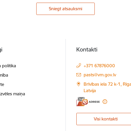
Sniegt atsauksmi
i
Kontakti
 politika
+371 67876000
E-pasts:
pasts@vm.gov.lv
mība
Brīvības iela 72 k-1, Rīg
te
Latvija
izvēles maiņa
Visi kontakti