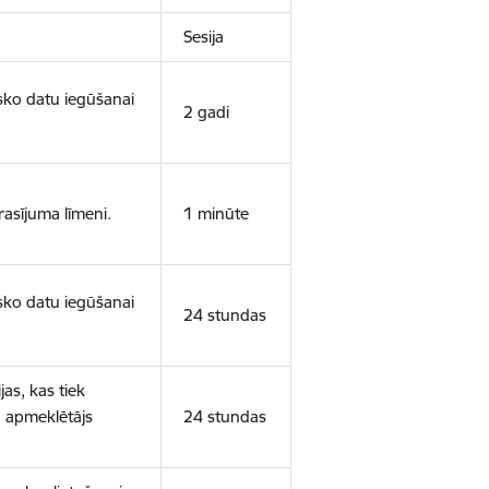
Sesija
isko datu iegūšanai
2 gadi
rasījuma līmeni.
1 minūte
isko datu iegūšanai
24 stundas
as, kas tiek
ā apmeklētājs
24 stundas