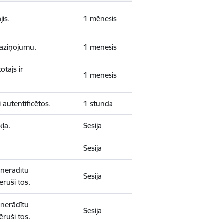
jis.
1 mēnesis
 paziņojumu.
1 mēnesis
otājs ir
1 mēnesis
 autentificētos.
1 stunda
kļa.
Sesija
Sesija
 nerādītu
Sesija
ēruši tos.
 nerādītu
Sesija
ēruši tos.