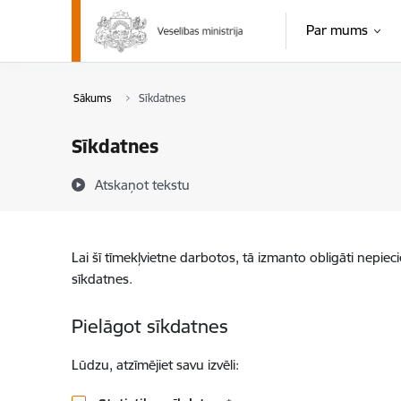
Pāriet uz lapas saturu
Par mums
Sākums
Sīkdatnes
Sīkdatnes
Atskaņot tekstu
Lai šī tīmekļvietne darbotos, tā izmanto obligāti nepiec
sīkdatnes.
Pielāgot sīkdatnes
Lūdzu, atzīmējiet savu izvēli: