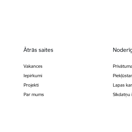
Kājene
Ātrās saites
Noderīg
Vakances
Privātuma
Iepirkumi
Piekļūsta
Projekti
Lapas kar
Par mums
Sīkdatņu 