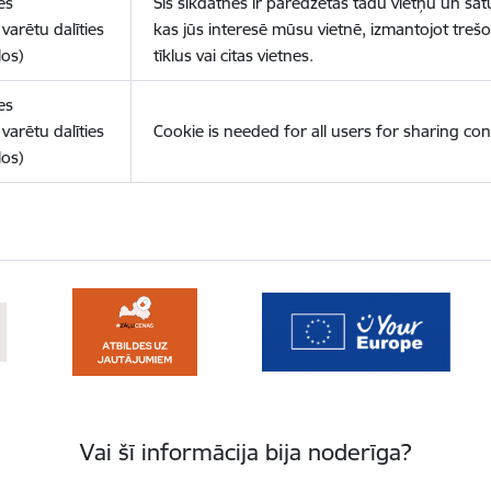
es
Šīs sīkdatnes ir paredzētas tādu vietņu un sat
varētu dalīties
kas jūs interesē mūsu vietnē, izmantojot treš
los)
tīklus vai citas vietnes.
es
varētu dalīties
Cookie is needed for all users for sharing con
los)
Vai šī informācija bija noderīga?