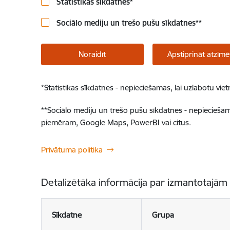
Statistikas sīkdatnes
*
Sociālo mediju un trešo pušu sīkdatnes
**
Noraidīt
Apstiprināt atzīmē
*
Statistikas sīkdatnes - nepieciešamas, lai uzlabotu v
**
Sociālo mediju un trešo pušu sīkdatnes - nepieciešamas
piemēram, Google Maps, PowerBI vai citus.
Privātuma politika
Detalizētāka informācija par izmantotajām
Sīkdatne
Grupa