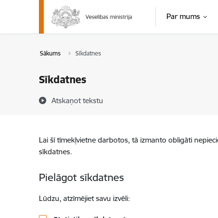
Pāriet uz lapas saturu
Par mums
Sākums
Sīkdatnes
Sīkdatnes
Atskaņot tekstu
Lai šī tīmekļvietne darbotos, tā izmanto obligāti nepiec
sīkdatnes.
Pielāgot sīkdatnes
Lūdzu, atzīmējiet savu izvēli: