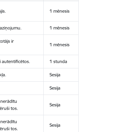
jis.
1 mēnesis
 paziņojumu.
1 mēnesis
otājs ir
1 mēnesis
 autentificētos.
1 stunda
kļa.
Sesija
Sesija
 nerādītu
Sesija
ēruši tos.
 nerādītu
Sesija
ēruši tos.