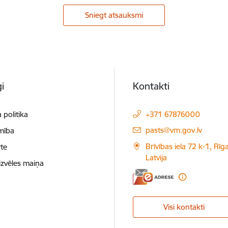
Sniegt atsauksmi
i
Kontakti
 politika
+371 67876000
E-pasts:
pasts@vm.gov.lv
mība
Brīvības iela 72 k-1, Rīg
te
Latvija
izvēles maiņa
Visi kontakti