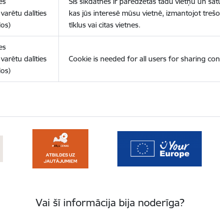
es
Šīs sīkdatnes ir paredzētas tādu vietņu un sat
varētu dalīties
kas jūs interesē mūsu vietnē, izmantojot treš
los)
tīklus vai citas vietnes.
es
varētu dalīties
Cookie is needed for all users for sharing con
los)
Vai šī informācija bija noderīga?