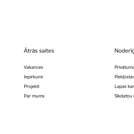
Kājene
Ātrās saites
Noderīg
Vakances
Privātuma
Iepirkumi
Piekļūsta
Projekti
Lapas kar
Par mums
Sīkdatņu 