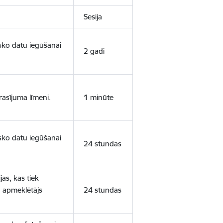
Sesija
isko datu iegūšanai
2 gadi
rasījuma līmeni.
1 minūte
isko datu iegūšanai
24 stundas
as, kas tiek
ā apmeklētājs
24 stundas