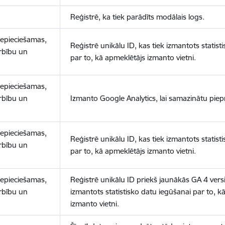
Reģistrē, ka tiek parādīts modālais logs.
nepieciešamas,
Reģistrē unikālu ID, kas tiek izmantots statist
arbību un
par to, kā apmeklētājs izmanto vietni.
nepieciešamas,
arbību un
Izmanto Google Analytics, lai samazinātu piep
nepieciešamas,
Reģistrē unikālu ID, kas tiek izmantots statist
arbību un
par to, kā apmeklētājs izmanto vietni.
nepieciešamas,
Reģistrē unikālu ID priekš jaunākās GA 4 versij
arbību un
izmantots statistisko datu iegūšanai par to, k
izmanto vietni.