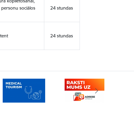
ura koplietošanai,
o personu sociālos
24 stundas
tent
24 stundas