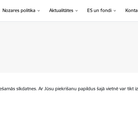
Nozares politika
Aktualitātes
ES un fondi
Konta
iešamās sīkdatnes. Ar Jūsu piekrišanu papildus šajā vietnē var tikt i