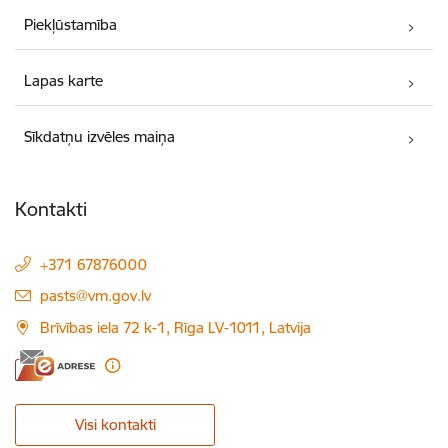
Piekļūstamība
Lapas karte
Sīkdatņu izvēles maiņa
Kontakti
+371 67876000
E-pasts:
pasts@vm.gov.lv
Brīvības iela 72 k-1, Rīga LV-1011, Latvija
Visi kontakti