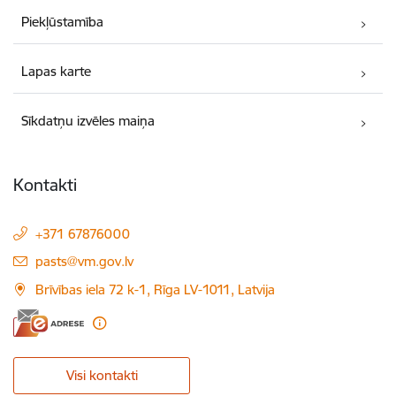
Piekļūstamība
Lapas karte
Sīkdatņu izvēles maiņa
Kontakti
+371 67876000
E-pasts:
pasts@vm.gov.lv
Brīvības iela 72 k-1, Rīga LV-1011, Latvija
Visi kontakti