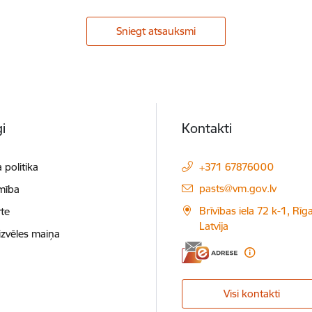
Sniegt atsauksmi
i
Kontakti
 politika
+371 67876000
E-pasts:
pasts@vm.gov.lv
mība
Brīvības iela 72 k-1, Rīg
te
Latvija
izvēles maiņa
Visi kontakti