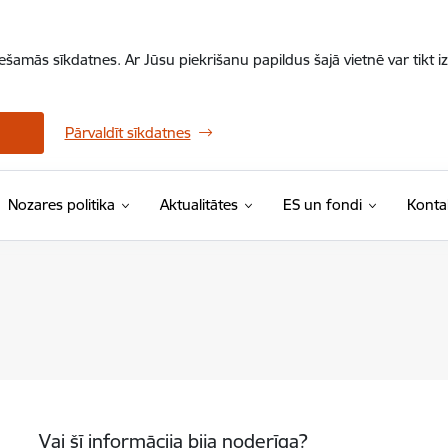
iešamās sīkdatnes. Ar Jūsu piekrišanu papildus šajā vietnē var tikt i
Pārvaldīt sīkdatnes
Nozares politika
Aktualitātes
ES un fondi
Konta
Vai šī informācija bija noderīga?