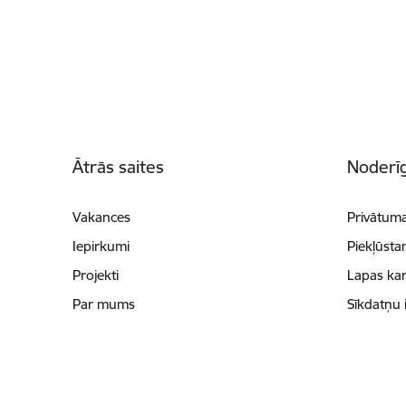
Kājene
Ātrās saites
Noderīg
Vakances
Privātuma
Iepirkumi
Piekļūsta
Projekti
Lapas kar
Par mums
Sīkdatņu 