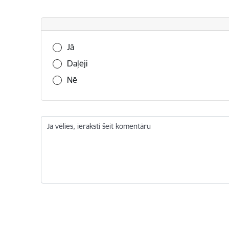
Vai šī informācija bija noderīga?
Jā
Daļēji
Nē
Ja vēlies, ieraksti šeit komentāru