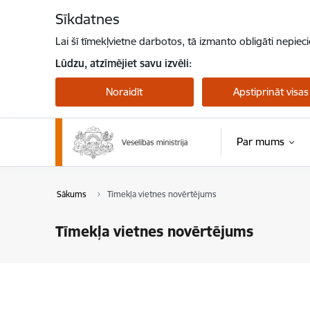
Pāriet uz lapas saturu
Sīkdatnes
Lai šī tīmekļvietne darbotos, tā izmanto obligāti nepiec
Lūdzu, atzīmējiet savu izvēli:
Noraidīt
Apstiprināt visas
Par mums
Sākums
Tīmekļa vietnes novērtējums
Tīmekļa vietnes novērtējums