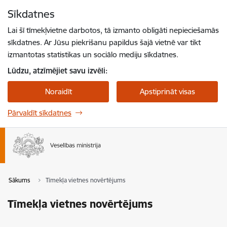
Pāriet uz lapas saturu
Sīkdatnes
Spied
lai meklētu
Enter
Lai šī tīmekļvietne darbotos, tā izmanto obligāti nepieciešamās
sīkdatnes. Ar Jūsu piekrišanu papildus šajā vietnē var tikt
izmantotas statistikas un sociālo mediju sīkdatnes.
Lūdzu, atzīmējiet savu izvēli:
Noraidīt
Apstiprināt visas
Pārvaldīt sīkdatnes
Sākums
Tīmekļa vietnes novērtējums
Tīmekļa vietnes novērtējums