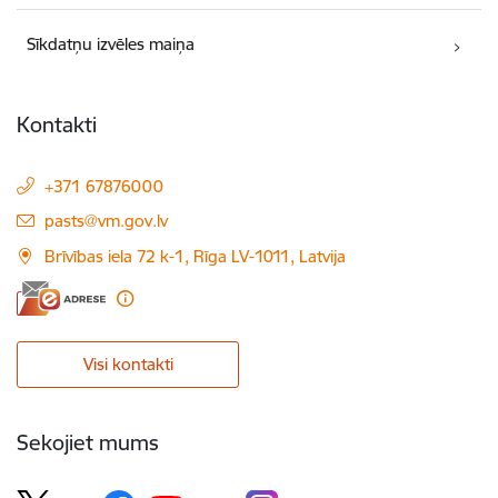
Sīkdatņu izvēles maiņa
Kontakti
+371 67876000
E-pasts:
pasts@vm.gov.lv
Brīvības iela 72 k-1, Rīga LV-1011, Latvija
Visi kontakti
Sekojiet mums