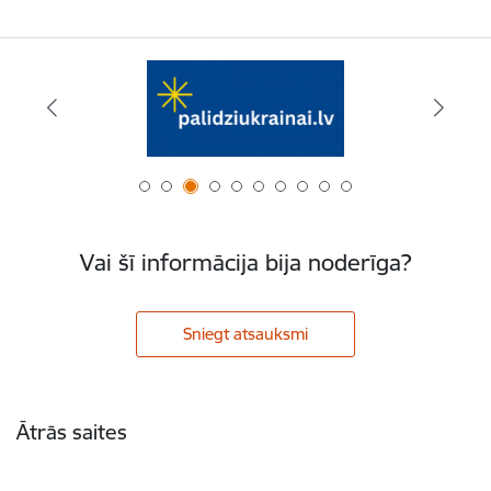
Vai šī informācija bija noderīga?
Sniegt atsauksmi
Kājene
Ātrās saites