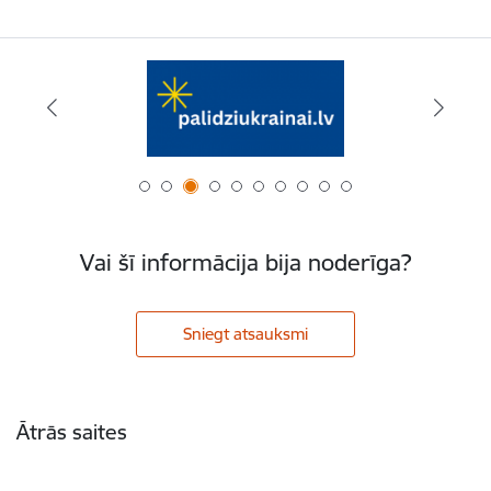
Vai šī informācija bija noderīga?
Sniegt atsauksmi
Kājene
Ātrās saites