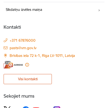
Sīkdatņu izvēles maiņa
Kontakti
+371 67876000
E-pasts:
pasts@vm.gov.lv
Brīvības iela 72 k-1, Rīga LV-1011, Latvija
Visi kontakti
Sekojiet mums