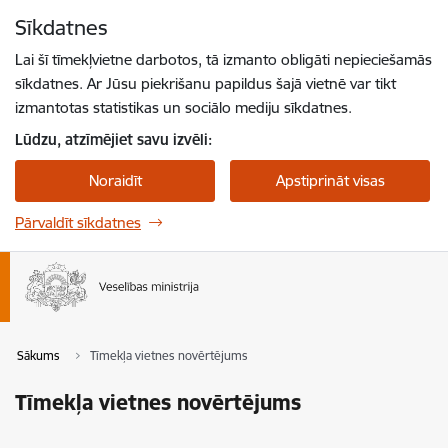
Pāriet uz lapas saturu
Sīkdatnes
Spied
lai meklētu
Enter
Lai šī tīmekļvietne darbotos, tā izmanto obligāti nepieciešamās
sīkdatnes. Ar Jūsu piekrišanu papildus šajā vietnē var tikt
izmantotas statistikas un sociālo mediju sīkdatnes.
Lūdzu, atzīmējiet savu izvēli:
Noraidīt
Apstiprināt visas
Pārvaldīt sīkdatnes
Sākums
Tīmekļa vietnes novērtējums
Tīmekļa vietnes novērtējums