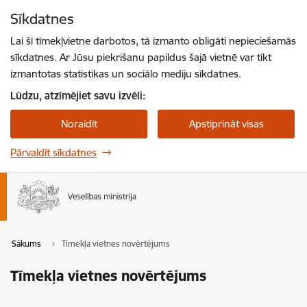
Pāriet uz lapas saturu
Sīkdatnes
Spied
lai meklētu
Enter
Lai šī tīmekļvietne darbotos, tā izmanto obligāti nepieciešamās
sīkdatnes. Ar Jūsu piekrišanu papildus šajā vietnē var tikt
izmantotas statistikas un sociālo mediju sīkdatnes.
Lūdzu, atzīmējiet savu izvēli:
Noraidīt
Apstiprināt visas
Pārvaldīt sīkdatnes
Sākums
Tīmekļa vietnes novērtējums
Tīmekļa vietnes novērtējums