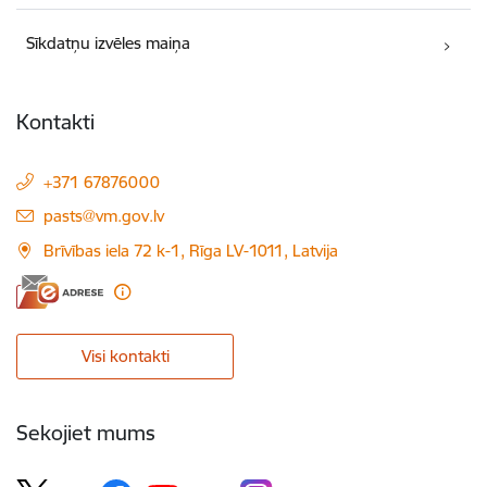
Sīkdatņu izvēles maiņa
Kontakti
+371 67876000
E-pasts:
pasts@vm.gov.lv
Brīvības iela 72 k-1, Rīga LV-1011, Latvija
Visi kontakti
Sekojiet mums