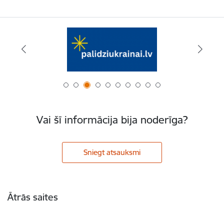
Vai šī informācija bija noderīga?
Sniegt atsauksmi
Kājene
Ātrās saites