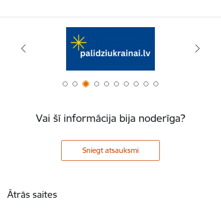
Vai šī informācija bija noderīga?
Sniegt atsauksmi
Kājene
Ātrās saites