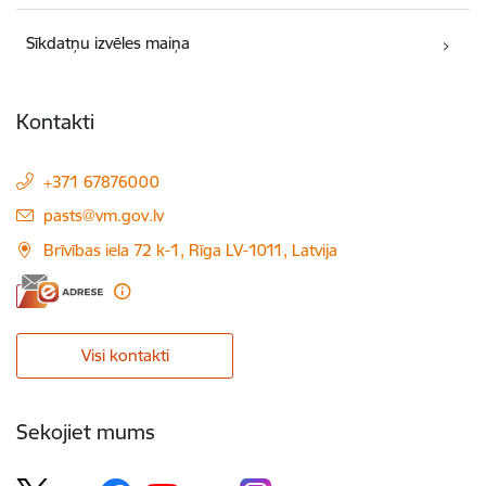
Sīkdatņu izvēles maiņa
Kontakti
+371 67876000
E-pasts:
pasts@vm.gov.lv
Brīvības iela 72 k-1, Rīga LV-1011, Latvija
Visi kontakti
Sekojiet mums