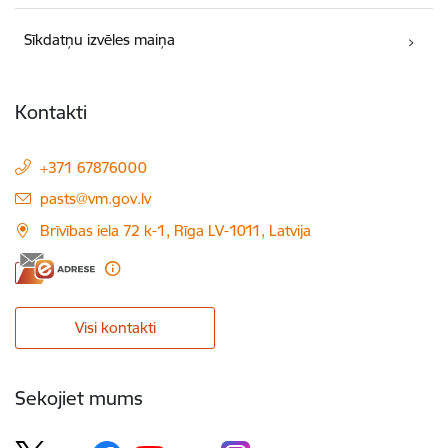
Sīkdatņu izvēles maiņa
Kontakti
+371 67876000
E-pasts:
pasts@vm.gov.lv
Brīvības iela 72 k-1, Rīga LV-1011, Latvija
Visi kontakti
Sekojiet mums