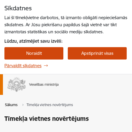
Pāriet uz lapas saturu
Sīkdatnes
Spied
lai meklētu
Enter
Lai šī tīmekļvietne darbotos, tā izmanto obligāti nepieciešamās
sīkdatnes. Ar Jūsu piekrišanu papildus šajā vietnē var tikt
izmantotas statistikas un sociālo mediju sīkdatnes.
Lūdzu, atzīmējiet savu izvēli:
Noraidīt
Apstiprināt visas
Pārvaldīt sīkdatnes
Sākums
Tīmekļa vietnes novērtējums
Tīmekļa vietnes novērtējums