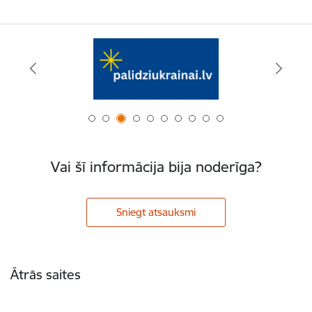
Vai šī informācija bija noderīga?
Sniegt atsauksmi
Kājene
Ātrās saites