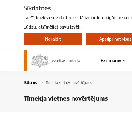
Pāriet uz lapas saturu
Sīkdatnes
Lai šī tīmekļvietne darbotos, tā izmanto obligāti nepiec
Lūdzu, atzīmējiet savu izvēli:
Noraidīt
Apstiprināt visas
Par mums
Sākums
Tīmekļa vietnes novērtējums
Tīmekļa vietnes novērtējums