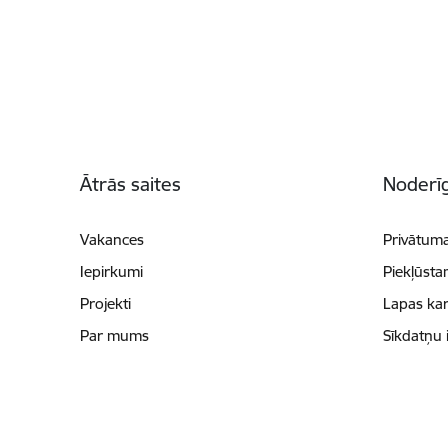
Kājene
Ātrās saites
Noderīg
Vakances
Privātuma
Iepirkumi
Piekļūsta
Projekti
Lapas kar
Par mums
Sīkdatņu 