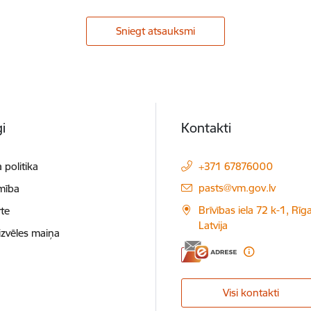
Sniegt atsauksmi
i
Kontakti
 politika
+371 67876000
E-pasts:
pasts@vm.gov.lv
mība
Brīvības iela 72 k-1, Rīg
te
Latvija
izvēles maiņa
Visi kontakti