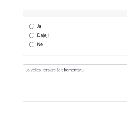
Vai šī informācija bija noderīga?
Jā
Daļēji
Nē
Ja vēlies, ieraksti šeit komentāru