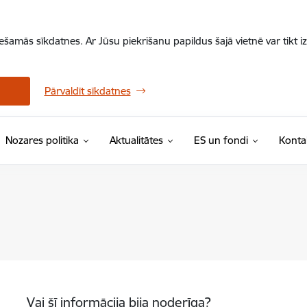
iešamās sīkdatnes. Ar Jūsu piekrišanu papildus šajā vietnē var tikt i
Pārvaldīt sīkdatnes
Nozares politika
Aktualitātes
ES un fondi
Konta
Vai šī informācija bija noderīga?