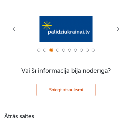
Vai šī informācija bija noderīga?
Sniegt atsauksmi
Kājene
Ātrās saites