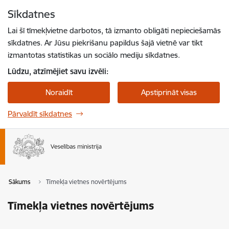
Pāriet uz lapas saturu
Sīkdatnes
Spied
lai meklētu
Enter
Lai šī tīmekļvietne darbotos, tā izmanto obligāti nepieciešamās
sīkdatnes. Ar Jūsu piekrišanu papildus šajā vietnē var tikt
izmantotas statistikas un sociālo mediju sīkdatnes.
Lūdzu, atzīmējiet savu izvēli:
Noraidīt
Apstiprināt visas
Pārvaldīt sīkdatnes
Sākums
Tīmekļa vietnes novērtējums
Tīmekļa vietnes novērtējums