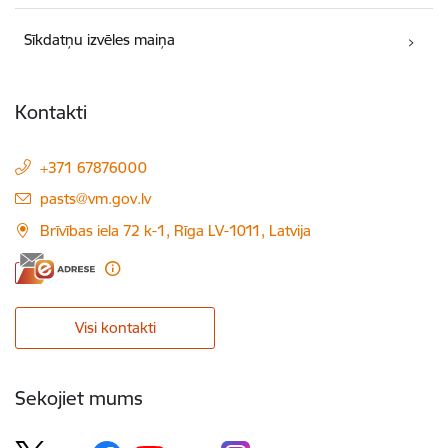
Sīkdatņu izvēles maiņa
Kontakti
+371 67876000
E-pasts:
pasts@vm.gov.lv
Brīvības iela 72 k-1, Rīga LV-1011, Latvija
Visi kontakti
Sekojiet mums